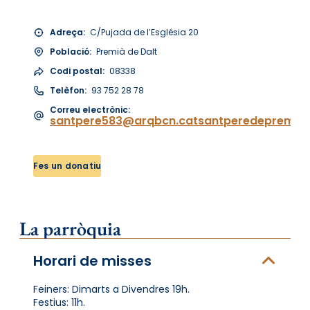
Adreça:
C/Pujada de l’Església 20
Població:
Premià de Dalt
Codi postal:
08338
Telèfon:
93 752 28 78
Correu electrònic:
santpere583@arqbcn.catsantperedepremia
Fes un donatiu
La parròquia
Horari de misses
Feiners: Dimarts a Divendres 19h.
Festius: 11h.