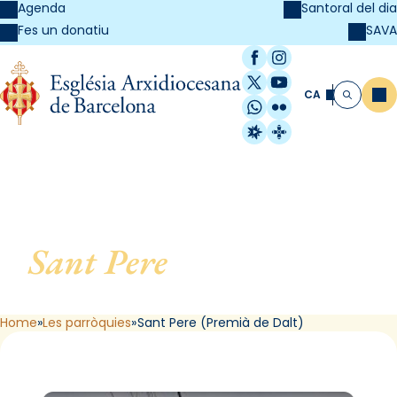
Agenda
Santoral del dia
SAVA
Fes un donatiu
Facebook
Instagram
X / Twitter
YouTube
CA
Me
Cerca
WhatsApp
Flickr
Radio Estel
Catalunya Cristi
Sant Pere
, de Premià de
Dalt
Home
Les parròquies
Sant Pere (Premià de Dalt)