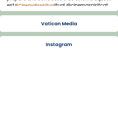
est
itual @cinemaspiritcat
#CinemaEspiritual
Imatge: Generada amb IA (OpenAI)
Video
Vatican Media
View on Facebook
·
Share
Instagram
Arquebisbat de Barcelona
1 week ago
La Carmina va patir depressió. Fa gairebé
dos mesos, a l'Estadi Lluís Companys, la
jove va fer arribar el seu testimoni al papa
Lleó XIV.
Recupera l'entrevista comp
Vatican
tican News 👇
News
www.vaticannews.va/es/iglesia/news/2026-
07/carmina-historia-depresion-papa-viaje-