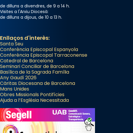
Arquebisbat de Barcelona
de dilluns a divendres, de 9 a 14 h.
2 weeks ago
Visites a l'Arxiu Diocesà:
de dilluns a dijous, de 10 a 13 h.
Memòria de les santes Juliana i
Semproniana, verges i màrtirs.
Acompanyant la història de sant Cugat, a
Enllaços d'interès:
Santa Seu
partir de l’Edat Mitjana sorgeix la tradició
Conferència Episcopal Espanyola
que les santes Juliana (“relatiu a Júlia”) i
Conferència Episcopal Tarraconense
Semproniana (“relatiu a Semprònia =
Catedral de Barcelona
eterna”) són deixebles seves. I l’any 1667, el
Seminari Conciliar de Barcelona
Basílica de la Sagrada Família
frare Joan Gaspar Roig, afirma en una obra
Any Gaudí 2026
que les santes són filles de l’antiga Iluro.
Càritas Diocesana de Barcelona
Mataró en reivindicarà les relíquies fins que
Mans Unides
Obres Missionals Pontifícies
les aconseguirà el 1772. L’ofici que es canta
Ajuda a l’Església Necessitada
a la “Missa de les Santes” (“Missa de
Glòria”) fou composta el 1848 per Mn.
Manuel Blanch, amb aire d’òpera
italianitzant; s’interpreta per privilegi