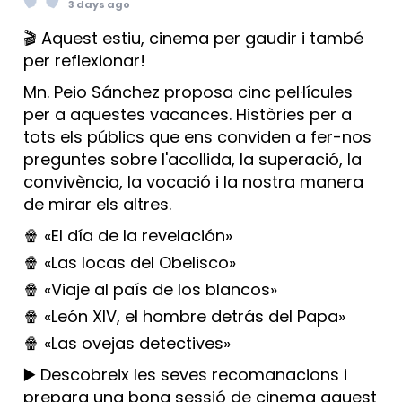
3 days ago
🎬 Aquest estiu, cinema per gaudir i també
per reflexionar!
Mn. Peio Sánchez proposa cinc pel·lícules
per a aquestes vacances. Històries per a
tots els públics que ens conviden a fer-nos
preguntes sobre l'acollida, la superació, la
convivència, la vocació i la nostra manera
de mirar els altres.
🍿 «El día de la revelación»
🍿 «Las locas del Obelisco»
🍿 «Viaje al país de los blancos»
🍿 «León XIV, el hombre detrás del Papa»
🍿 «Las ovejas detectives»
▶️ Descobreix les seves recomanacions i
prepara una bona sessió de cinema aquest