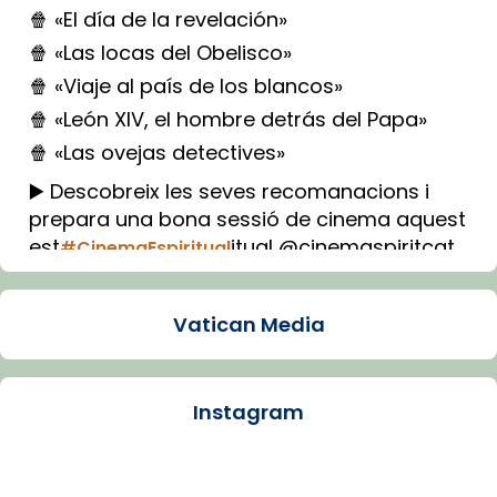
🍿 «El día de la revelación»
🍿 «Las locas del Obelisco»
🍿 «Viaje al país de los blancos»
🍿 «León XIV, el hombre detrás del Papa»
🍿 «Las ovejas detectives»
▶️ Descobreix les seves recomanacions i
prepara una bona sessió de cinema aquest
est
itual @cinemaspiritcat
#CinemaEspiritual
Imatge: Generada amb IA (OpenAI)
Video
Vatican Media
View on Facebook
·
Share
Instagram
Arquebisbat de Barcelona
2 weeks ago
La Carmina va patir depressió. Fa gairebé