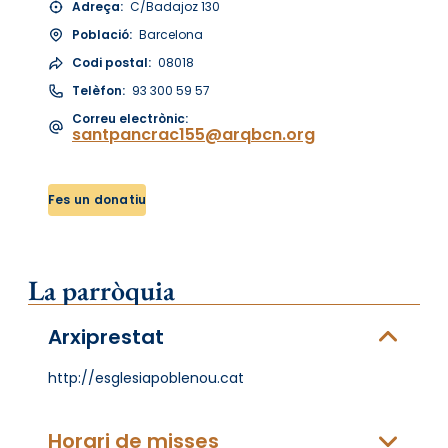
Adreça:
C/Badajoz 130
Població:
Barcelona
Codi postal:
08018
Telèfon:
93 300 59 57
Correu electrònic:
santpancrac155@arqbcn.org
Fes un donatiu
La parròquia
Arxiprestat
http://esglesiapoblenou.cat
Horari de misses