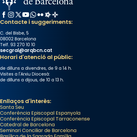
Josep Omella, ha presidit la missa i l’ha
concelebrat el bisbe auxiliar de Barcelona,
Facebook
Instagram
X / Twitter
YouTube
WhatsApp
Flickr
Radio Estel
Catalunya Cristiana
Mons. David Abadías.
Contacte i suggeriments:
📸 Dr. G. Simón
C. del Bisbe, 5
Photo
08002 Barcelona
Telf. 93 270 10 10
View on Facebook
·
Share
secgral@arqbcn.cat
Horari d'atenció al públic:
Arquebisbat de Barcelona
de dilluns a divendres, de 9 a 14 h.
2 weeks ago
Visites a l'Arxiu Diocesà:
de dilluns a dijous, de 10 a 13 h.
Memòria de les santes Juliana i
Semproniana, verges i màrtirs.
Acompanyant la història de sant Cugat, a
Enllaços d'interès:
Santa Seu
partir de l’Edat Mitjana sorgeix la tradició
Conferència Episcopal Espanyola
que les santes Juliana (“relatiu a Júlia”) i
Conferència Episcopal Tarraconense
Semproniana (“relatiu a Semprònia =
Catedral de Barcelona
eterna”) són deixebles seves. I l’any 1667, el
Seminari Conciliar de Barcelona
Basílica de la Sagrada Família