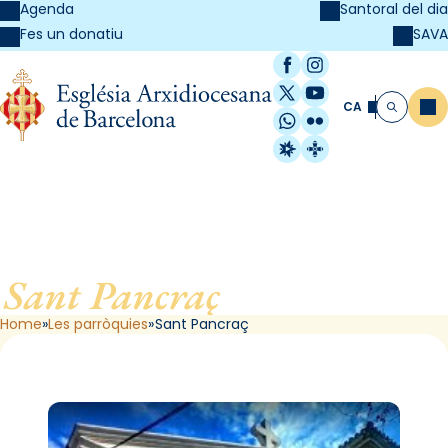
Agenda
Santoral del dia
SAVA
Fes un donatiu
Facebook
Instagram
X / Twitter
YouTube
CA
Me
Cerca
WhatsApp
Flickr
Radio Estel
Catalunya Cristi
Sant Pancraç
, de Barcelona
Home
Les parròquies
Sant Pancraç