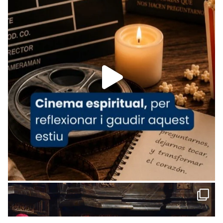
www.vaticannews.va/es/iglesia/news/2026-
07/carmina-historia-depresion-papa-viaje-
espana-testimoni...
Foto
View on Facebook
·
Share
Arquebisbat de Barcelona
1 week ago
«Avui les santes Juliana i Semproniana ens
ajuden a alçar la mirada»
Mons. Sergi Gordo, bisbe de Tortosa, ha
presidit aquest 27 de juliol la missa de Les
Santes de Mataró.
🔗
tinyurl.com/cvu5jmbk
📸 J. Merino