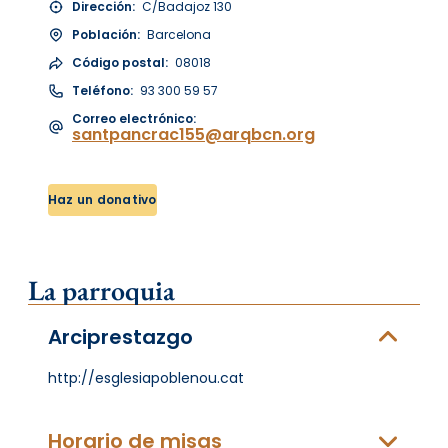
Dirección:
C/Badajoz 130
Población:
Barcelona
Código postal:
08018
Teléfono:
93 300 59 57
Correo electrónico:
santpancrac155@arqbcn.org
Haz un donativo
La parroquia
Arciprestazgo
http://esglesiapoblenou.cat
Horario de misas