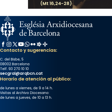
(Mt 16,24-28)
Facebook
Instagram
X / Twitter
YouTube
WhatsApp
Flickr
Radio Estel
Catalunya Cristiana
Contacto y sugerencias:
C. del Bisbe, 5
08002 Barcelona
Telf. 93 270 10 10
secgral@arqbcn.cat
Horario de atención al público:
de lunes a viernes, de 9 a 14 h.
Visitas al Archivo Diocesano:
de lunes a jueves, de 10 a 13 h.