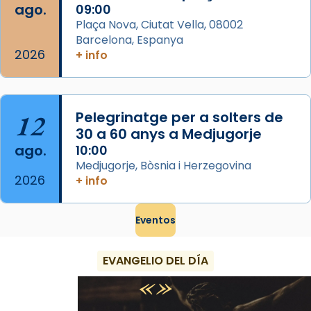
ago.
09:00
View on Facebook
·
Share
Plaça Nova, Ciutat Vella, 08002
Barcelona, Espanya
2026
+ info
12
Pelegrinatge per a solters de
30 a 60 anys a Medjugorje
ago.
10:00
Medjugorje, Bòsnia i Herzegovina
2026
+ info
Eventos
EVANGELIO DEL DÍA