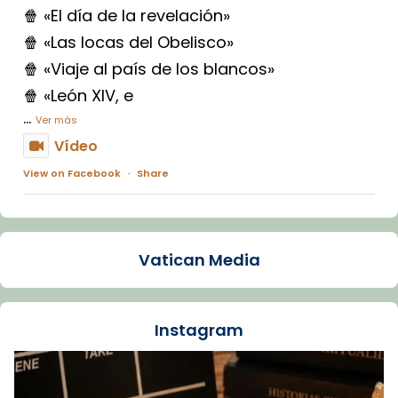
🍿 «El día de la revelación»
🍿 «Las locas del Obelisco»
🍿 «Viaje al país de los blancos»
🍿 «León XIV, e
...
Ver más
Vídeo
View on Facebook
·
Share
Arquebisbat de Barcelona
1 week ago
Vatican Media
La Carmina va patir depressió. Fa gairebé
dos mesos, a l'Estadi Lluís Companys, la
jove va fer arribar el seu testimoni al papa
Instagram
Lleó XIV.
Recupera l'entrevista comp
Vatican
tican News 👇
News