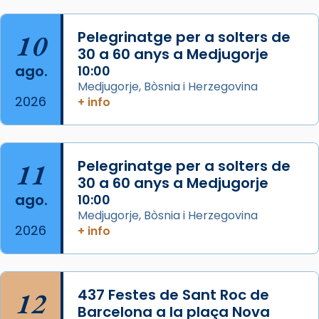
Foto
View on Facebook
·
Share
10
Pelegrinatge per a solters de
30 a 60 anys a Medjugorje
Arquebisbat de Barcelona
ago.
10:00
2 weeks ago
Medjugorje, Bòsnia i Herzegovina
2026
Memòria de les santes Juliana i
+ info
Semproniana, verges i màrtirs.
Acompanyant la història de sant Cugat, a
partir de l’Edat Mitjana sorgeix la tradició
11
Pelegrinatge per a solters de
que les santes Juliana (“relatiu a Júlia”) i
30 a 60 anys a Medjugorje
Semproniana (“relatiu a Semprònia =
ago.
10:00
eterna”) són deixebles seves. I l’any 1667, el
Medjugorje, Bòsnia i Herzegovina
2026
+ info
frare Joan Gaspar Roig, afirma en una obra
que les santes són filles de l’antiga Iluro.
Mataró en reivindicarà les relíq
...
Ver más
12
437 Festes de Sant Roc de
Foto
Barcelona a la plaça Nova