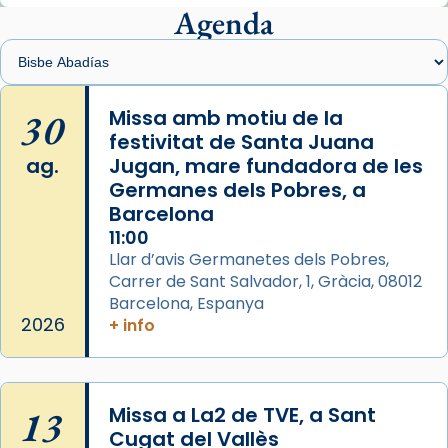
presidit aquest 27 de juliol la missa de Les
Agenda
Santes de Mataró.
🔗
tinyurl.com/cvu5jmbk
📸 J. Merino
30
Missa amb motiu de la
festivitat de Santa Juana
Photo
ag.
Jugan, mare fundadora de les
View on Facebook
·
Share
Germanes dels Pobres, a
Barcelona
Arquebisbat de Barcelona
is at Catedral
11:00
de Barcelona.
Llar d’avis Germanetes dels Pobres,
2 weeks ago
Carrer de Sant Salvador, 1, Gràcia, 08012
Aquest dilluns, 27 de juliol, ha tingut lloc la
Barcelona, Espanya
missa d’acció de gràcies en agraïment al
2026
+ info
comitè organitzador de la visita apostòlica
del Sant Pare Lleó XIV a Barcelona, i als
col·laboradors, a la Catedral de Barcelona.
13
Missa a La2 de TVE, a Sant
L’arquebisbe de Barcelona, el cardenal Joan
Cugat del Vallès