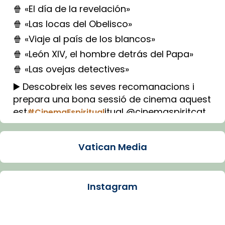
🍿 «El día de la revelación»
🍿 «Las locas del Obelisco»
🍿 «Viaje al país de los blancos»
🍿 «León XIV, el hombre detrás del Papa»
🍿 «Las ovejas detectives»
▶️ Descobreix les seves recomanacions i
prepara una bona sessió de cinema aquest
est
itual @cinemaspiritcat
#CinemaEspiritual
Imatge: Generada amb IA (OpenAI)
Video
Vatican Media
View on Facebook
·
Share
Instagram
Arquebisbat de Barcelona
1 week ago
La Carmina va patir depressió. Fa gairebé