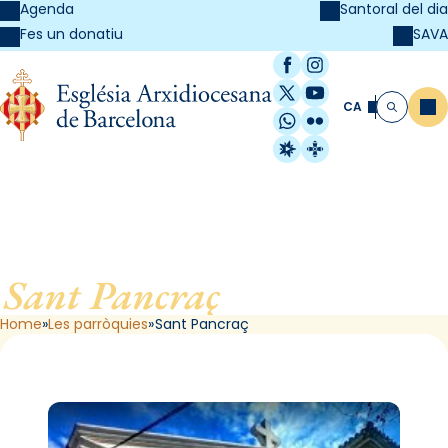
Agenda
Santoral del dia
SAVA
Fes un donatiu
Facebook
Instagram
X / Twitter
YouTube
CA
Me
Cerca
WhatsApp
Flickr
Radio Estel
Catalunya Cristi
Sant Pancraç
, de Barcelona
Home
Les parròquies
Sant Pancraç