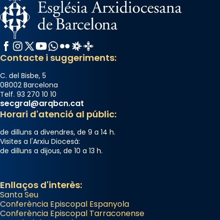
Facebook
Instagram
X / Twitter
YouTube
WhatsApp
Flickr
Radio Estel
Catalunya Cristiana
Contacte i suggeriments:
C. del Bisbe, 5
08002 Barcelona
Telf. 93 270 10 10
secgral@arqbcn.cat
Horari d'atenció al públic:
de dilluns a divendres, de 9 a 14 h.
Visites a l'Arxiu Diocesà:
de dilluns a dijous, de 10 a 13 h.
Enllaços d'interès:
Santa Seu
Conferència Episcopal Espanyola
Conferència Episcopal Tarraconense