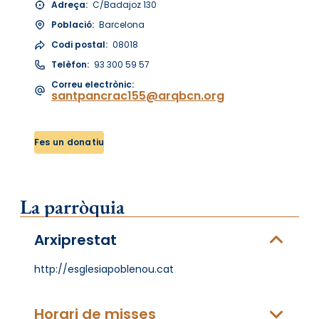
Adreça:
C/Badajoz 130
Població:
Barcelona
Codi postal:
08018
Telèfon:
93 300 59 57
Correu electrònic:
santpancrac155@arqbcn.org
Fes un donatiu
La parròquia
Arxiprestat
http://esglesiapoblenou.cat
Horari de misses