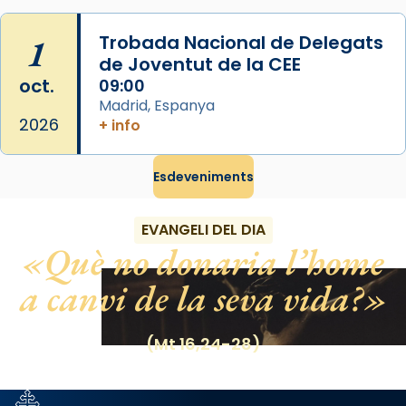
View on Facebook
·
Share
1
Trobada Nacional de Delegats
de Joventut de la CEE
oct.
09:00
Madrid, Espanya
2026
+ info
Esdeveniments
EVANGELI DEL DIA
Què no donaria l’home
a canvi de la seva vida?
(Mt 16,24-28)