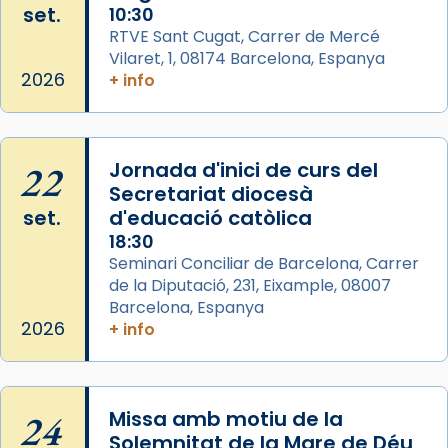
Josep Omella, ha presidit la missa i l’ha
set.
10:30
concelebrat el bisbe auxiliar de Barcelona,
RTVE Sant Cugat, Carrer de Mercé
Mons. David Abadías.
Vilaret, 1, 08174 Barcelona, Espanya
2026
+ info
📸 Dr. G. Simón
Photo
View on Facebook
·
Share
22
Jornada d'inici de curs del
Secretariat diocesà
Arquebisbat de Barcelona
set.
d'educació catòlica
2 weeks ago
18:30
Seminari Conciliar de Barcelona, Carrer
Memòria de les santes Juliana i
de la Diputació, 231, Eixample, 08007
Semproniana, verges i màrtirs.
Barcelona, Espanya
Acompanyant la història de sant Cugat, a
2026
+ info
partir de l’Edat Mitjana sorgeix la tradició
que les santes Juliana (“relatiu a Júlia”) i
Semproniana (“relatiu a Semprònia =
24
Missa amb motiu de la
eterna”) són deixebles seves. I l’any 1667, el
Solemnitat de la Mare de Déu