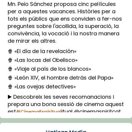
Mn. Peio Sánchez proposa cinc pel·lícules
per a aquestes vacances. Històries per a
tots els públics que ens conviden a fer-nos
preguntes sobre l'acollida, la superació, la
convivència, la vocació i la nostra manera
de mirar els altres.
🍿 «El día de la revelación»
🍿 «Las locas del Obelisco»
🍿 «Viaje al país de los blancos»
🍿 «León XIV, el hombre detrás del Papa»
🍿 «Las ovejas detectives»
▶️ Descobreix les seves recomanacions i
prepara una bona sessió de cinema aquest
est
itual @cinemaspiritcat
#CinemaEspiritual
Imatge: Generada amb IA (OpenAI)
Video