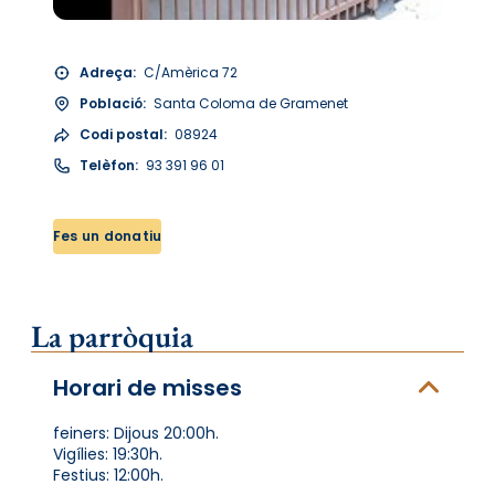
Adreça:
C/Amèrica 72
Població:
Santa Coloma de Gramenet
Codi postal:
08924
Telèfon:
93 391 96 01
Fes un donatiu
La parròquia
Horari de misses
feiners: Dijous 20:00h.
Vigílies: 19:30h.
Festius: 12:00h.