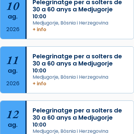
Aquest dilluns, 27 de juliol, ha tingut lloc la
10
Pelegrinatge per a solters de
missa d’acció de gràcies en agraïment al
30 a 60 anys a Medjugorje
ag.
comitè organitzador de la visita apostòlica
10:00
Medjugorje, Bòsnia i Herzegovina
del Sant Pare Lleó XIV a Barcelona, i als
2026
+ info
col·laboradors, a la Catedral de Barcelona.
L’arquebisbe de Barcelona, el cardenal Joan
Josep Omella, ha presidit la missa i l’ha
11
Pelegrinatge per a solters de
concelebrat el bisbe auxiliar de Barcelona,
30 a 60 anys a Medjugorje
Mons. David Abadías.
ag.
10:00
📸 Dr. G. Simón
Medjugorje, Bòsnia i Herzegovina
2026
+ info
Photo
View on Facebook
·
Share
12
Pelegrinatge per a solters de
Arquebisbat de Barcelona
2 weeks ago
30 a 60 anys a Medjugorje
ag.
10:00
Memòria de les santes Juliana i
Medjugorje, Bòsnia i Herzegovina