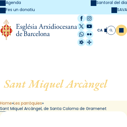
Agenda
Santoral del dia
SAVA
Fes un donatiu
Facebook
Instagram
X / Twitter
YouTube
CA
Me
Cerca
WhatsApp
Flickr
Radio Estel
Catalunya Cristi
Sant Miquel Arcàngel
, de
Santa Coloma de Gramenet
Home
Les parròquies
Sant Miquel Arcàngel, de Santa Coloma de Gramenet