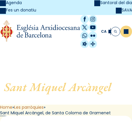
Agenda
Santoral del dia
SAVA
Fes un donatiu
Facebook
Instagram
X / Twitter
YouTube
CA
Me
Cerca
WhatsApp
Flickr
Radio Estel
Catalunya Cristi
Sant Miquel Arcàngel
, de
Santa Coloma de Gramenet
Home
Les parròquies
Sant Miquel Arcàngel, de Santa Coloma de Gramenet