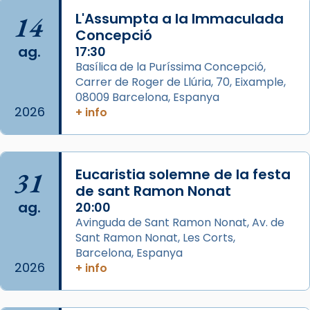
Aquest dilluns, 27 de juliol, ha tingut lloc la
14
L'Assumpta a la Immaculada
missa d’acció de gràcies en agraïment al
Concepció
comitè organitzador de la visita apostòlica
ag.
17:30
del Sant Pare Lleó XIV a Barcelona, i als
Basílica de la Puríssima Concepció,
col·laboradors, a la Catedral de Barcelona.
Carrer de Roger de Llúria, 70, Eixample,
L’arquebisbe de Barcelona, el cardenal Joan
08009 Barcelona, Espanya
2026
+ info
Josep Omella, ha presidit la missa i l’ha
concelebrat el bisbe auxiliar de Barcelona,
Mons. David Abadías.
📸 Dr. G. Simón
31
Eucaristia solemne de la festa
de sant Ramon Nonat
Photo
ag.
20:00
View on Facebook
·
Share
Avinguda de Sant Ramon Nonat, Av. de
Sant Ramon Nonat, Les Corts,
Barcelona, Espanya
Arquebisbat de Barcelona
2026
+ info
2 weeks ago
Memòria de les santes Juliana i