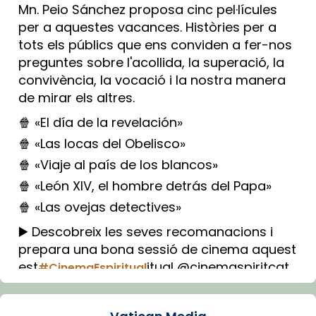
Mn. Peio Sánchez proposa cinc pel·lícules
per a aquestes vacances. Històries per a
tots els públics que ens conviden a fer-nos
preguntes sobre l'acollida, la superació, la
convivència, la vocació i la nostra manera
de mirar els altres.
🍿 «El día de la revelación»
🍿 «Las locas del Obelisco»
🍿 «Viaje al país de los blancos»
🍿 «León XIV, el hombre detrás del Papa»
🍿 «Las ovejas detectives»
▶️ Descobreix les seves recomanacions i
prepara una bona sessió de cinema aquest
est
itual @cinemaspiritcat
#CinemaEspiritual
Imatge: Generada amb IA (OpenAI)
Video