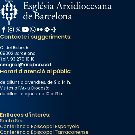
Des de 1985 hi participa també un grup de
diablesses amb música i ball propis. Festa
gran a Mataró.
Facebook
Instagram
X / Twitter
YouTube
WhatsApp
Flickr
Radio Estel
Catalunya Cristiana
«Si vols saber què és calor, ves per les
Contacte i suggeriments:
Santes a Mataró»🥵.
Photo
C. del Bisbe, 5
08002 Barcelona
View on Facebook
·
Share
Telf. 93 270 10 10
secgral@arqbcn.cat
Horari d'atenció al públic:
de dilluns a divendres, de 9 a 14 h.
Visites a l'Arxiu Diocesà:
de dilluns a dijous, de 10 a 13 h.
Enllaços d'interès:
Santa Seu
Conferència Episcopal Espanyola
Conferència Episcopal Tarraconense