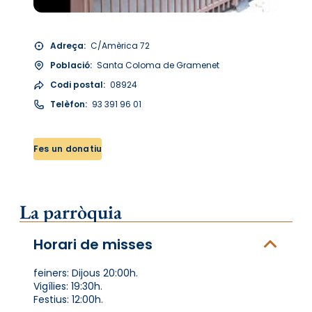
Adreça:
C/Amèrica 72
Població:
Santa Coloma de Gramenet
Codi postal:
08924
Telèfon:
93 391 96 01
Fes un donatiu
La parròquia
Horari de misses
feiners: Dijous 20:00h.
Vigílies: 19:30h.
Festius: 12:00h.