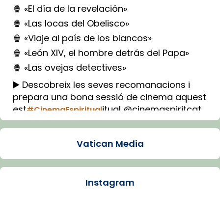
🍿 «El día de la revelación»
🍿 «Las locas del Obelisco»
🍿 «Viaje al país de los blancos»
🍿 «León XIV, el hombre detrás del Papa»
🍿 «Las ovejas detectives»
▶️ Descobreix les seves recomanacions i
prepara una bona sessió de cinema aquest
est
itual @cinemaspiritcat
#CinemaEspiritual
Imatge: Generada amb IA (OpenAI)
Video
Vatican Media
View on Facebook
·
Share
Instagram
Arquebisbat de Barcelona
2 weeks ago
La Carmina va patir depressió. Fa gairebé