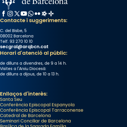
Josep Omella, ha presidit la missa i l’ha
concelebrat el bisbe auxiliar de Barcelona,
Facebook
Instagram
X / Twitter
YouTube
WhatsApp
Flickr
Radio Estel
Catalunya Cristiana
Mons. David Abadías.
Contacte i suggeriments:
📸 Dr. G. Simón
C. del Bisbe, 5
Photo
08002 Barcelona
Telf. 93 270 10 10
View on Facebook
·
Share
secgral@arqbcn.cat
Horari d'atenció al públic:
Arquebisbat de Barcelona
de dilluns a divendres, de 9 a 14 h.
2 weeks ago
Visites a l'Arxiu Diocesà:
de dilluns a dijous, de 10 a 13 h.
Memòria de les santes Juliana i
Semproniana, verges i màrtirs.
Acompanyant la història de sant Cugat, a
Enllaços d'interès:
Santa Seu
partir de l’Edat Mitjana sorgeix la tradició
Conferència Episcopal Espanyola
que les santes Juliana (“relatiu a Júlia”) i
Conferència Episcopal Tarraconense
Semproniana (“relatiu a Semprònia =
Catedral de Barcelona
eterna”) són deixebles seves. I l’any 1667, el
Seminari Conciliar de Barcelona
Basílica de la Sagrada Família