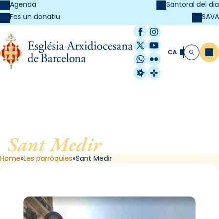
Agenda
Santoral del dia
SAVA
Fes un donatiu
Facebook
Instagram
X / Twitter
YouTube
CA
Me
Cerca
WhatsApp
Flickr
Radio Estel
Catalunya Cristi
Sant Medir
, de Barcelona
Home
Les parròquies
Sant Medir