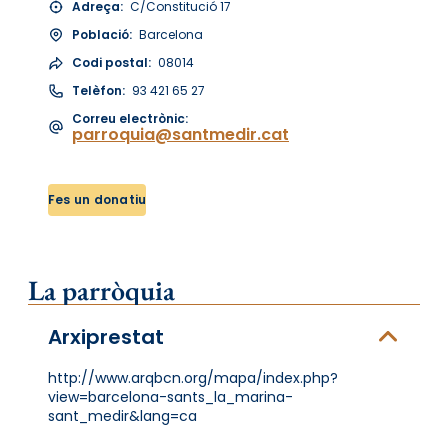
Adreça:
C/Constitució 17
Població:
Barcelona
Codi postal:
08014
Telèfon:
93 421 65 27
Correu electrònic:
parroquia@santmedir.cat
Fes un donatiu
La parròquia
Arxiprestat
http://www.arqbcn.org/mapa/index.php?
view=barcelona-sants_la_marina-
sant_medir&lang=ca