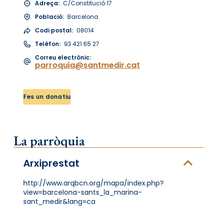
Adreça:
C/Constitució 17
Població:
Barcelona
Codi postal:
08014
Telèfon:
93 421 65 27
Correu electrònic:
parroquia@santmedir.cat
Fes un donatiu
La parròquia
Arxiprestat
http://www.arqbcn.org/mapa/index.php?
view=barcelona-sants_la_marina-
sant_medir&lang=ca