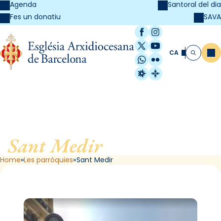
Agenda
Santoral del dia
SAVA
Fes un donatiu
Facebook
Instagram
X / Twitter
YouTube
CA
Me
Cerca
WhatsApp
Flickr
Radio Estel
Catalunya Cristi
Sant Medir
, de Barcelona
Home
Les parròquies
Sant Medir