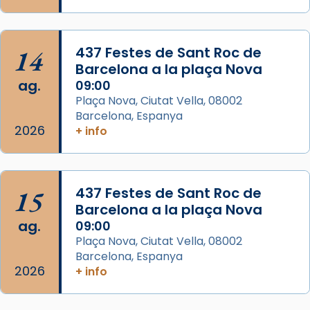
Josep Omella, ha presidit la missa i l’ha
concelebrat el bisbe auxiliar de Barcelona,
Mons. David Abadías.
14
437 Festes de Sant Roc de
📸 Dr. G. Simón
Barcelona a la plaça Nova
ag.
09:00
Photo
Plaça Nova, Ciutat Vella, 08002
View on Facebook
·
Share
Barcelona, Espanya
2026
+ info
Arquebisbat de Barcelona
2 weeks ago
Memòria de les santes Juliana i
15
437 Festes de Sant Roc de
Semproniana, verges i màrtirs.
Barcelona a la plaça Nova
ag.
09:00
Acompanyant la història de sant Cugat, a
Plaça Nova, Ciutat Vella, 08002
partir de l’Edat Mitjana sorgeix la tradició
Barcelona, Espanya
que les santes Juliana (“relatiu a Júlia”) i
2026
+ info
Semproniana (“relatiu a Semprònia =
eterna”) són deixebles seves. I l’any 1667, el