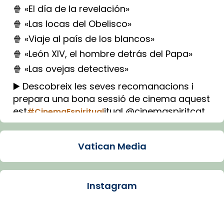
🍿 «El día de la revelación»
🍿 «Las locas del Obelisco»
🍿 «Viaje al país de los blancos»
🍿 «León XIV, el hombre detrás del Papa»
🍿 «Las ovejas detectives»
▶️ Descobreix les seves recomanacions i
prepara una bona sessió de cinema aquest
est
itual @cinemaspiritcat
#CinemaEspiritual
Imatge: Generada amb IA (OpenAI)
Video
Vatican Media
View on Facebook
·
Share
Instagram
Arquebisbat de Barcelona
1 week ago
La Carmina va patir depressió. Fa gairebé