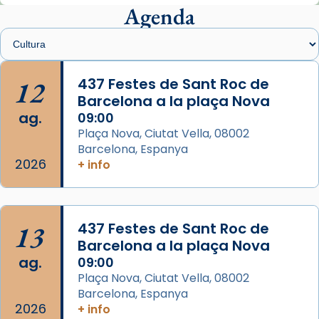
presidit aquest 27 de juliol la missa de Les
Agenda
Santes de Mataró.
🔗
tinyurl.com/cvu5jmbk
📸 J. Merino
12
437 Festes de Sant Roc de
Barcelona a la plaça Nova
Photo
ag.
09:00
View on Facebook
·
Share
Plaça Nova, Ciutat Vella, 08002
Barcelona, Espanya
Arquebisbat de Barcelona
2026
is at Catedral
+ info
de Barcelona.
2 weeks ago
Aquest dilluns, 27 de juliol, ha tingut lloc la
13
437 Festes de Sant Roc de
missa d’acció de gràcies en agraïment al
Barcelona a la plaça Nova
comitè organitzador de la visita apostòlica
ag.
09:00
del Sant Pare Lleó XIV a Barcelona, i als
Plaça Nova, Ciutat Vella, 08002
col·laboradors, a la Catedral de Barcelona.
Barcelona, Espanya
L’arquebisbe de Barcelona, el cardenal Joan
2026
+ info