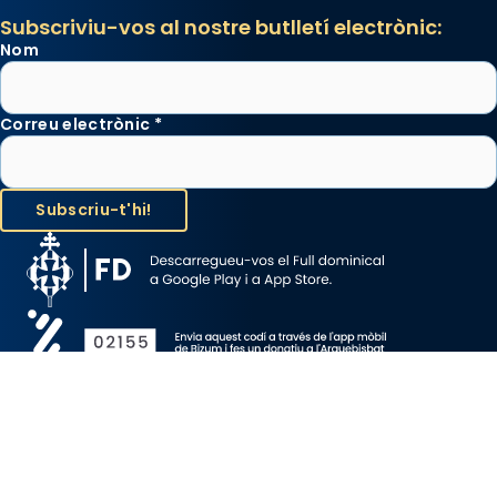
Subscriviu-vos al nostre butlletí electrònic:
Nom
Correu electrònic
*
Avís Legal
Protecció de Dades
Política de Cookies
Canal de denúncia
Copyright 2026 ©ARQUEBISBAT DE BARCELONA, tots els drets
reservats.