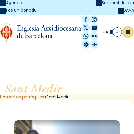
Agenda
Santoral del dia
SAVA
Fes un donatiu
Facebook
Instagram
X / Twitter
YouTube
CA
Me
Cerca
WhatsApp
Flickr
Radio Estel
Catalunya Cristi
Sant Medir
, de Barcelona
Home
Les parròquies
Sant Medir