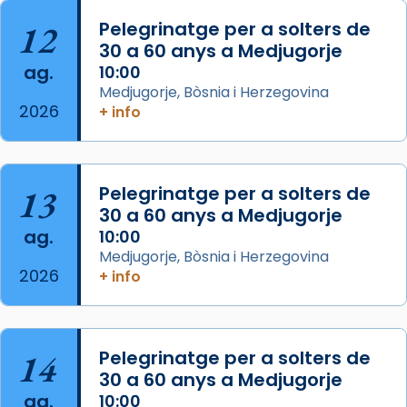
Josep Omella, ha presidit la missa i l’ha
12
Pelegrinatge per a solters de
concelebrat el bisbe auxiliar de Barcelona,
30 a 60 anys a Medjugorje
Mons. David Abadías.
ag.
10:00
📸 Dr. G. Simón
Medjugorje, Bòsnia i Herzegovina
2026
+ info
Photo
View on Facebook
·
Share
13
Pelegrinatge per a solters de
Arquebisbat de Barcelona
2 weeks ago
30 a 60 anys a Medjugorje
ag.
10:00
Memòria de les santes Juliana i
Medjugorje, Bòsnia i Herzegovina
Semproniana, verges i màrtirs.
2026
+ info
Acompanyant la història de sant Cugat, a
partir de l’Edat Mitjana sorgeix la tradició
que les santes Juliana (“relatiu a Júlia”) i
14
Pelegrinatge per a solters de
Semproniana (“relatiu a Semprònia =
30 a 60 anys a Medjugorje
eterna”) són deixebles seves. I l’any 1667, el
ag.
10:00