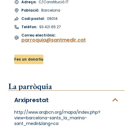
Adreça:
C/Constitució 17
Població:
Barcelona
Codi postal:
08014
Telèfon:
93 421 65 27
Correu electrònic:
parroquia@santmedir.cat
Fes un donatiu
La parròquia
Arxiprestat
http://www.arqbcn.org/mapa/index.php?
view=barcelona-sants_la_marina-
sant_medir&lang=ca