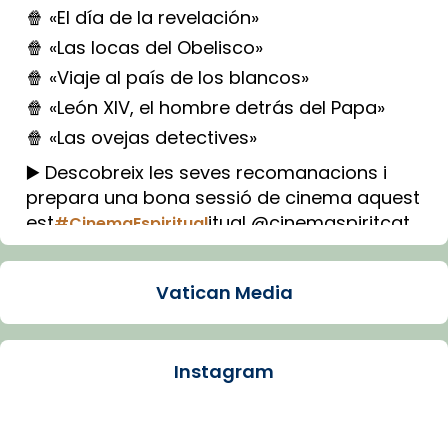
🍿 «El día de la revelación»
🍿 «Las locas del Obelisco»
🍿 «Viaje al país de los blancos»
🍿 «León XIV, el hombre detrás del Papa»
🍿 «Las ovejas detectives»
▶️ Descobreix les seves recomanacions i
prepara una bona sessió de cinema aquest
est
itual @cinemaspiritcat
#CinemaEspiritual
Imatge: Generada amb IA (OpenAI)
Video
Vatican Media
View on Facebook
·
Share
Instagram
Arquebisbat de Barcelona
2 weeks ago
La Carmina va patir depressió. Fa gairebé