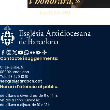
l’honorarà.
View on Facebook
·
Share
(Jn 12,24-26)
Facebook
Instagram
X / Twitter
YouTube
WhatsApp
Flickr
Radio Estel
Catalunya Cristiana
Contacte i suggeriments:
C. del Bisbe, 5
08002 Barcelona
Telf. 93 270 10 10
secgral@arqbcn.cat
Horari d'atenció al públic:
de dilluns a divendres, de 9 a 14 h.
Visites a l'Arxiu Diocesà:
de dilluns a dijous, de 10 a 13 h.