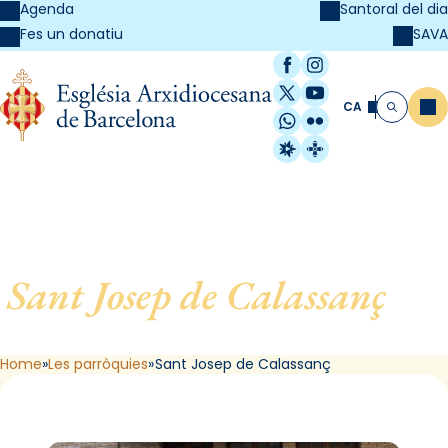
Agenda
Santoral del dia
SAVA
Fes un donatiu
Facebook
Instagram
X / Twitter
YouTube
CA
Me
Cerca
WhatsApp
Flickr
Radio Estel
Catalunya Cristi
Sant Josep de Calassanç
, de
Barcelona
Home
Les parròquies
Sant Josep de Calassanç