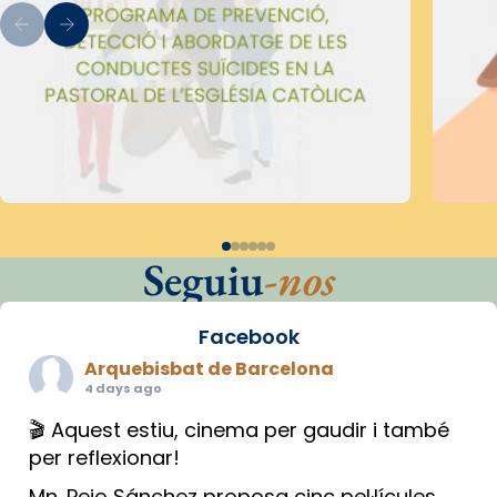
Seguiu
-nos
Facebook
Arquebisbat de Barcelona
4 days ago
🎬 Aquest estiu, cinema per gaudir i també
per reflexionar!
Mn. Peio Sánchez proposa cinc pel·lícules