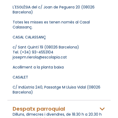
L'ESGLÉSIA del c/ Joan de Peguera 20 (08026
Barcelona)
Totes les misses es tenen només al Casal
Calassanç.
CASAL CALASSANÇ
c/ Sant Quintí 19 (08026 Barcelona)
Tel. (+34) 93-4553104
josepm.rierola@escolapia.cat
Acolliment a la planta baixa
CASALET
C/ Indústria 240, Passatge M Lluïsa Vidal (08026
Barcelona)
Despatx parroquial
Dilluns, dimecres i divendres, de 18.30 h a 20.30 h