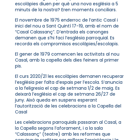
escolàpies diuen per què una nova església a 5
minuts de la nostra? Eren moments conciliars.
El novembre de 1975 enderroc de l’antic Casal i
inici del nou a Sant Quintí 17-19, amb el nom de
“Casal Calassanç”. D’entrada els canonges
demanen que s’hi faci l’església parroquial. Es
recorda els compromisos escolàpies/escolapis.
El gener de 1979 comencen les activitats al nou
Casal, amb la capella dels dies feiners al primer
pis.
El curs 2020/21 les escolàpies demanen recuperar
l’església per falta d’espais per l’escola. S’anuncia
a la feligresia el cap de setmana 1/2 de maig. Es
deixarà l’església el cap de setmana 26/27 de
juny. Això queda en suspens esperant
l’autorització de les celebracions a la Capella del
Casal
Les celebracions parroquials passaran al Casal, a
la Capella segons l’aforament, i a la sala
“Calassanç” (teatre) amb les reformes que
convinguin realitzar per millorar l’assistència i la