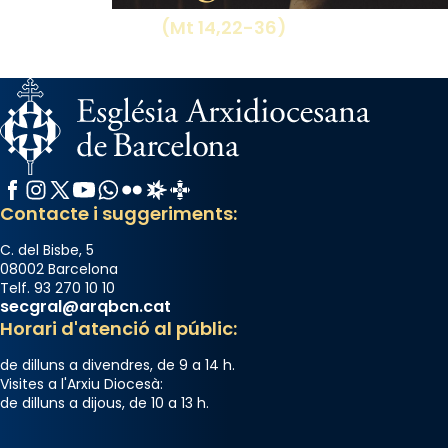
missa d’acció de gràcies en agraïment al
(Mt 14,22-36)
comitè organitzador de la visita apostòlica
del Sant Pare Lleó XIV a Barcelona, i als
col·laboradors, a la Catedral de Barcelona.
L’arquebisbe de Barcelona, el cardenal Joan
Josep Omella, ha presidit la missa i l’ha
concelebrat el bisbe auxiliar de Barcelona,
Facebook
Instagram
X / Twitter
YouTube
WhatsApp
Flickr
Radio Estel
Catalunya Cristiana
Mons. David Abadías.
Contacte i suggeriments:
📸 Dr. G. Simón
C. del Bisbe, 5
Photo
08002 Barcelona
Telf. 93 270 10 10
View on Facebook
·
Share
secgral@arqbcn.cat
Horari d'atenció al públic:
Arquebisbat de Barcelona
de dilluns a divendres, de 9 a 14 h.
2 weeks ago
Visites a l'Arxiu Diocesà:
de dilluns a dijous, de 10 a 13 h.
Memòria de les santes Juliana i
Semproniana, verges i màrtirs.