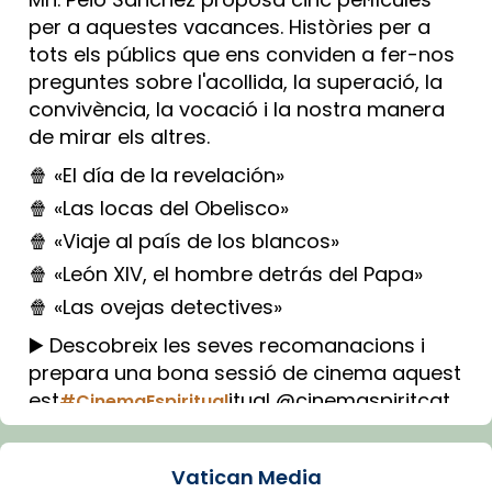
per a aquestes vacances. Històries per a
tots els públics que ens conviden a fer-nos
preguntes sobre l'acollida, la superació, la
convivència, la vocació i la nostra manera
de mirar els altres.
🍿 «El día de la revelación»
🍿 «Las locas del Obelisco»
🍿 «Viaje al país de los blancos»
🍿 «León XIV, el hombre detrás del Papa»
🍿 «Las ovejas detectives»
▶️ Descobreix les seves recomanacions i
prepara una bona sessió de cinema aquest
est
itual @cinemaspiritcat
#CinemaEspiritual
Imatge: Generada amb IA (OpenAI)
Video
Vatican Media