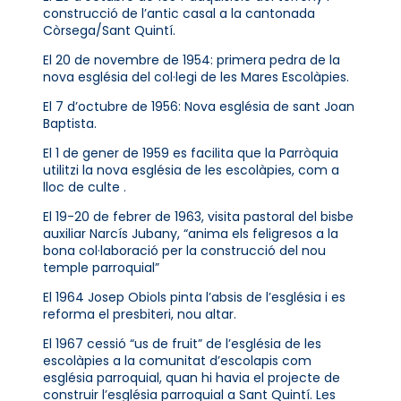
construcció de l’antic casal a la cantonada
Còrsega/Sant Quintí.
El 20 de novembre de 1954: primera pedra de la
nova església del col·legi de les Mares Escolàpies.
El 7 d’octubre de 1956: Nova església de sant Joan
Baptista.
El 1 de gener de 1959 es facilita que la Parròquia
utilitzi la nova església de les escolàpies, com a
lloc de culte .
El 19-20 de febrer de 1963, visita pastoral del bisbe
auxiliar Narcís Jubany, “anima els feligresos a la
bona col·laboració per la construcció del nou
temple parroquial”
El 1964 Josep Obiols pinta l’absis de l’església i es
reforma el presbiteri, nou altar.
El 1967 cessió “us de fruit” de l’església de les
escolàpies a la comunitat d’escolapis com
església parroquial, quan hi havia el projecte de
construir l’església parroquial a Sant Quintí. Les