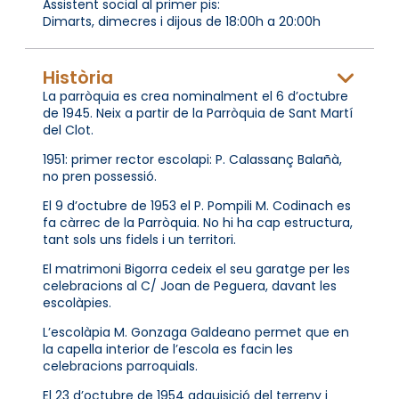
Assistent social al primer pis:
Dimarts, dimecres i dijous de 18:00h a 20:00h
Història
La parròquia es crea nominalment el 6 d’octubre
de 1945. Neix a partir de la Parròquia de Sant Martí
del Clot.
1951: primer rector escolapi: P. Calassanç Balañà,
no pren possessió.
El 9 d’octubre de 1953 el P. Pompili M. Codinach es
fa càrrec de la Parròquia. No hi ha cap estructura,
tant sols uns fidels i un territori.
El matrimoni Bigorra cedeix el seu garatge per les
celebracions al C/ Joan de Peguera, davant les
escolàpies.
L’escolàpia M. Gonzaga Galdeano permet que en
la capella interior de l’escola es facin les
celebracions parroquials.
El 23 d’octubre de 1954 adquisició del terreny i