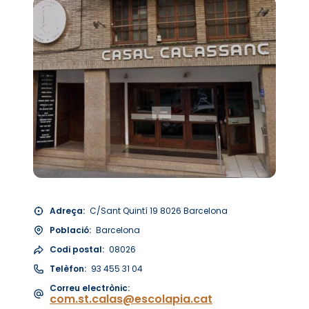
Adreça:
C/Sant Quintí 19 8026 Barcelona
Població:
Barcelona
Codi postal:
08026
Telèfon:
93 455 31 04
Correu electrònic:
com.st.calas@escolapia.cat