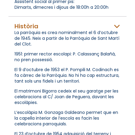
Assistent social al primer pis:
Dimarts, dimecres i dijous de 18:00h a 20:00h
Història
La parròquia es crea nominalment el 6 d’octubre
de 1945. Neix a partir de la Parròquia de Sant Martí
del Clot.
1951: primer rector escolapi: P. Calassanç Balañà,
no pren possessió.
El 9 d’octubre de 1953 el P. Pompili M. Codinach es
fa càrrec de la Parròquia. No hi ha cap estructura,
tant sols uns fidels i un territori.
El matrimoni Bigorra cedeix el seu garatge per les
celebracions al C/ Joan de Peguera, davant les
escolàpies.
L’escolàpia M. Gonzaga Galdeano permet que en
la capella interior de l’escola es facin les
celebracions parroquials.
El 23 d’octubre de 1954 adquisició del terreny i