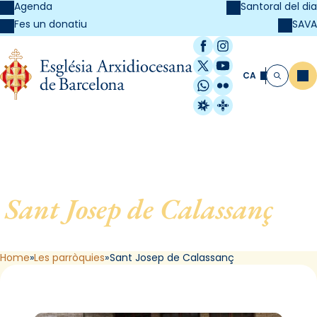
Agenda
Santoral del dia
SAVA
Fes un donatiu
Facebook
Instagram
X / Twitter
YouTube
CA
Me
Cerca
WhatsApp
Flickr
Radio Estel
Catalunya Cristi
Sant Josep de Calassanç
, de
Barcelona
Home
Les parròquies
Sant Josep de Calassanç