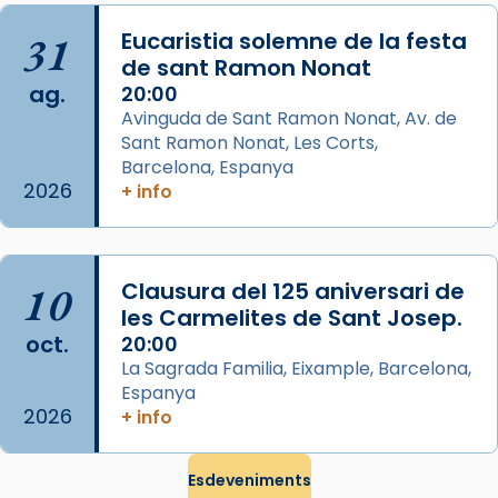
missa d’acció de gràcies en agraïment al
31
Eucaristia solemne de la festa
comitè organitzador de la visita apostòlica
de sant Ramon Nonat
del Sant Pare Lleó XIV a Barcelona, i als
ag.
20:00
col·laboradors, a la Catedral de Barcelona.
Avinguda de Sant Ramon Nonat, Av. de
L’arquebisbe de Barcelona, el cardenal Joan
Sant Ramon Nonat, Les Corts,
Josep Omella, ha presidit la missa i l’ha
Barcelona, Espanya
2026
+ info
concelebrat el bisbe auxiliar de Barcelona,
Mons. David Abadías.
📸 Dr. G. Simón
10
Clausura del 125 aniversari de
Photo
les Carmelites de Sant Josep.
View on Facebook
·
Share
oct.
20:00
La Sagrada Familia, Eixample, Barcelona,
Espanya
Arquebisbat de Barcelona
2026
2 weeks ago
+ info
Memòria de les santes Juliana i
Semproniana, verges i màrtirs.
Esdeveniments