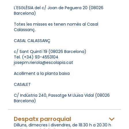
L'ESGLÉSIA del c/ Joan de Peguera 20 (08026
Barcelona)
Totes les misses es tenen només al Casal
Calassanç.
CASAL CALASSANÇ
c/ Sant Quintí 19 (08026 Barcelona)
Tel. (+34) 93-4553104
josepm.rierola@escolapia.cat
Acolliment a la planta baixa
CASALET
C/ Indústria 240, Passatge M Lluïsa Vidal (08026
Barcelona)
Despatx parroquial
Dilluns, dimecres i divendres, de 18.30 h a 20.30 h