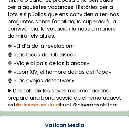
per a aquestes vacances. Històries per a
tots els públics que ens conviden a fer-nos
preguntes sobre l'acollida, la superació, la
convivència, la vocació i la nostra manera
de mirar els altres.
🍿 «El día de la revelación»
🍿 «Las locas del Obelisco»
🍿 «Viaje al país de los blancos»
🍿 «León XIV, el hombre detrás del Papa»
🍿 «Las ovejas detectives»
▶️ Descobreix les seves recomanacions i
prepara una bona sessió de cinema aquest
est
itual @cinemaspiritcat
#CinemaEspiritual
Imatge: Generada amb IA (OpenAI)
Video
Vatican Media