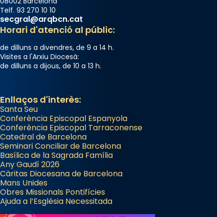
08002 Barcelona
diablesses amb música i ball propis. Festa
Telf. 93 270 10 10
secgral@arqbcn.cat
gran a Mataró.
Horari d'atenció al públic:
«Si vols saber què és calor, ves per les
de dilluns a divendres, de 9 a 14 h.
Santes a Mataró»🥵.
Visites a l'Arxiu Diocesà:
de dilluns a dijous, de 10 a 13 h.
Photo
View on Facebook
·
Share
Enllaços d'interès:
Santa Seu
Conferència Episcopal Espanyola
Conferència Episcopal Tarraconense
Catedral de Barcelona
Seminari Conciliar de Barcelona
Basílica de la Sagrada Família
Any Gaudí 2026
Càritas Diocesana de Barcelona
Mans Unides
Obres Missionals Pontifícies
Ajuda a l’Església Necessitada