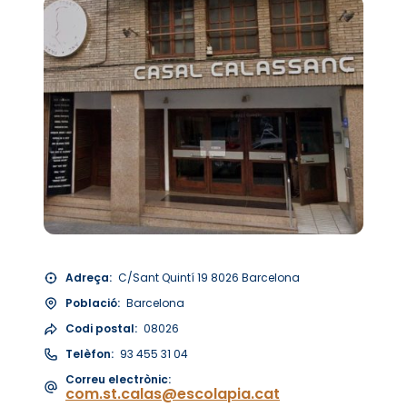
Adreça:
C/Sant Quintí 19 8026 Barcelona
Població:
Barcelona
Codi postal:
08026
Telèfon:
93 455 31 04
Correu electrònic:
com.st.calas@escolapia.cat