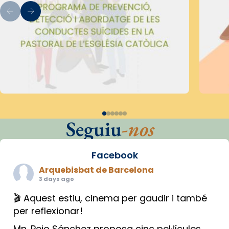
Seguiu
-nos
Facebook
Arquebisbat de Barcelona
3 days ago
🎬 Aquest estiu, cinema per gaudir i també
per reflexionar!
Mn. Peio Sánchez proposa cinc pel·lícules