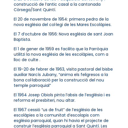
construcció de l’antic casal a la cantonada
Còrsega/Sant Quintí.
El 20 de novembre de 1954: primera pedra de la
nova església del col·legi de les Mares Escolàpies.
El 7 d’octubre de 1956: Nova església de sant Joan
Baptista.
El 1 de gener de 1959 es facilita que la Parròquia
utilitzi la nova església de les escolàpies, com a
lloc de culte .
El 19-20 de febrer de 1963, visita pastoral del bisbe
auxiliar Narcís Jubany, “anima els feligresos a la
bona col·laboració per la construcció del nou
temple parroquial”
El 1964 Josep Obiols pinta l’absis de l’església i es
reforma el presbiteri, nou altar.
El 1967 cessió “us de fruit” de l’església de les
escolàpies a la comunitat d’escolapis com
església parroquial, quan hi havia el projecte de
construir l’església parroquial a Sant Quintí. Les