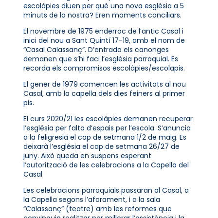
escolàpies diuen per què una nova església a 5
minuts de la nostra? Eren moments conciliars.
El novembre de 1975 enderroc de l’antic Casal i
inici del nou a Sant Quintí 17-19, amb el nom de
“Casal Calassanç”. D’entrada els canonges
demanen que s’hi faci l’església parroquial. Es
recorda els compromisos escolàpies/escolapis.
El gener de 1979 comencen les activitats al nou
Casal, amb la capella dels dies feiners al primer
pis.
El curs 2020/21 les escolàpies demanen recuperar
l’església per falta d’espais per l’escola. S’anuncia
a la feligresia el cap de setmana 1/2 de maig. Es
deixarà l’església el cap de setmana 26/27 de
juny. Això queda en suspens esperant
l’autorització de les celebracions a la Capella del
Casal
Les celebracions parroquials passaran al Casal, a
la Capella segons l’aforament, i a la sala
“Calassanç” (teatre) amb les reformes que
convinguin realitzar per millorar l’assistència i la