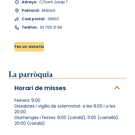
Adreça:
C/Sant Josep 7
Població:
Mataró
Codi postal:
08302
Telèfon:
93 755 31 96
Fes un donatiu
La parròquia
Horari de misses
Feiners: 9:00
Dissabtes i vigília de solemnitat: a les 9:00 i a les
20:00
Diumenges i festes: 9:00 (català); 11:00 (castellà);
20:00 (català)