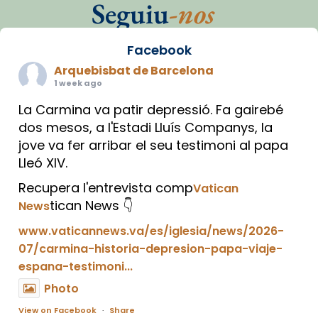
Seguiu
-nos
Facebook
Arquebisbat de Barcelona
1 week ago
La Carmina va patir depressió. Fa gairebé
dos mesos, a l'Estadi Lluís Companys, la
jove va fer arribar el seu testimoni al papa
Lleó XIV.
Recupera l'entrevista comp
Vatican
tican News 👇
News
www.vaticannews.va/es/iglesia/news/2026-
07/carmina-historia-depresion-papa-viaje-
espana-testimoni...
Photo
View on Facebook
·
Share