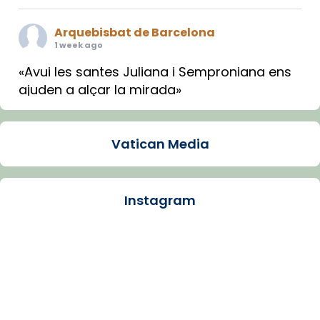
Arquebisbat de Barcelona
1 week ago
«Avui les santes Juliana i Semproniana ens
ajuden a alçar la mirada»
Mons. Sergi Gordo, bisbe de Tortosa, ha
presidit aquest 27 de juliol la missa de Les
Vatican Media
Santes de Mataró.
🔗
tinyurl.com/cvu5jmbk
📸 J. Merino
Instagram
Photo
View on Facebook
·
Share
Arquebisbat de Barcelona
is at Catedral
de Barcelona.
1 week ago