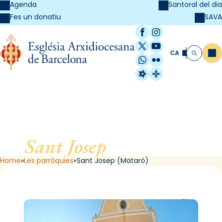
Agenda
Santoral del dia
SAVA
Fes un donatiu
Facebook
Instagram
X / Twitter
YouTube
CA
Me
Cerca
WhatsApp
Flickr
Radio Estel
Catalunya Cristi
Sant Josep
, de Mataró
Home
Les parròquies
Sant Josep (Mataró)