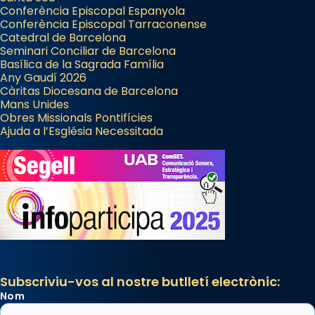
Conferència Episcopal Espanyola
Patró de Galícia, després de les invasions
Conferència Episcopal Tarraconense
Catedral de Barcelona
musulmanes fou venerat com a patró dels
Seminari Conciliar de Barcelona
Regnes castellans i més tard de tota
Basílica de la Sagrada Família
Espanya.
Any Gaudí 2026
Càritas Diocesana de Barcelona
El seu sepulcre a Compostela fou un gran
Mans Unides
centre de peregrinacions medievals de tot
Obres Missionals Pontifícies
Ajuda a l’Església Necessitada
el món cristià, després de Roma i terra
Santa.
«A Raïms de Sant Jaume, raïms aigualits;
raïms de setembre te'n llepes els dits»,
segons una dita popular.
Photo
View on Facebook
·
Share
Subscriviu-vos al nostre butlletí electrònic:
Nom