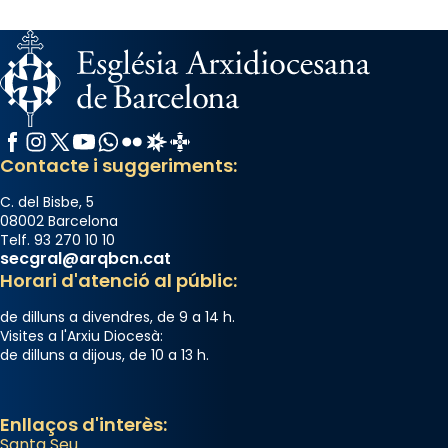
del temple amb les relíquies de les santes.
Des de 1985 hi participa també un grup de
diablesses amb música i ball propis. Festa
gran a Mataró.
«Si vols saber què és calor, ves per les
Santes a Mataró»🥵.
Facebook
Instagram
X / Twitter
YouTube
WhatsApp
Flickr
Radio Estel
Catalunya Cristiana
Contacte i suggeriments:
Photo
View on Facebook
·
Share
C. del Bisbe, 5
08002 Barcelona
Telf. 93 270 10 10
Arquebisbat de Barcelona
secgral@arqbcn.cat
2 weeks ago
Horari d'atenció al públic:
Jaume, fill de Zebedeu, és juntament amb el
de dilluns a divendres, de 9 a 14 h.
seu germà Joan i Pere un dels que
Visites a l'Arxiu Diocesà:
de dilluns a dijous, de 10 a 13 h.
acompanyava més de prop Jesús.
Segons el llibre dels Fets (12,2) fou el primer
apòstol màrtir, decapitat a Jerusalem per
Enllaços d'interès:
Santa Seu
Herodes Agripa (vers l'any 44).