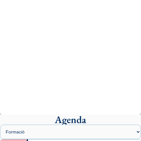
Aquest dilluns, 27 de juliol, ha tingut lloc la
missa d’acció de gràcies en agraïment al
comitè organitzador de la visita apostòlica
del Sant Pare Lleó XIV a Barcelona, i als
col·laboradors, a la Catedral de Barcelona.
L’arquebisbe de Barcelona, el cardenal Joan
Josep Omella, ha presidit la missa i l’ha
concelebrat el bisbe auxiliar de Barcelona,
Mons. David Abadías.
📸 Dr. G. Simón
Photo
View on Facebook
·
Share
Agenda
Arquebisbat de Barcelona
2 weeks ago
Memòria de les santes Juliana i