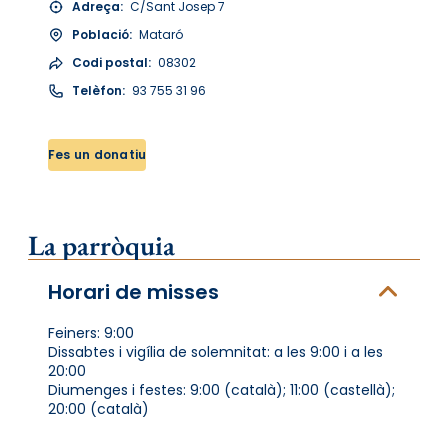
Adreça:
C/Sant Josep 7
Població:
Mataró
Codi postal:
08302
Telèfon:
93 755 31 96
Fes un donatiu
La parròquia
Horari de misses
Feiners: 9:00
Dissabtes i vigília de solemnitat: a les 9:00 i a les
20:00
Diumenges i festes: 9:00 (català); 11:00 (castellà);
20:00 (català)