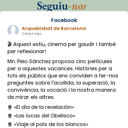
Seguiu
-nos
Facebook
Arquebisbat de Barcelona
2 days ago
🎬 Aquest estiu, cinema per gaudir i també
per reflexionar!
Mn. Peio Sánchez proposa cinc pel·lícules
per a aquestes vacances. Històries per a
tots els públics que ens conviden a fer-nos
preguntes sobre l'acollida, la superació, la
convivència, la vocació i la nostra manera
de mirar els altres.
🍿 «El día de la revelación»
🍿 «Las locas del Obelisco»
🍿 «Viaje al país de los blancos»