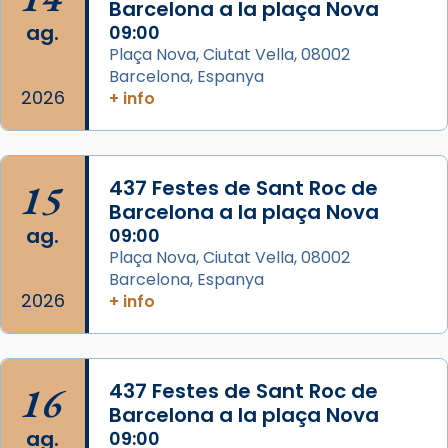
📸 Dr. G. Simón
Barcelona a la plaça Nova
ag.
09:00
Photo
Plaça Nova, Ciutat Vella, 08002
View on Facebook
·
Share
Barcelona, Espanya
2026
+ info
Arquebisbat de Barcelona
2 weeks ago
Memòria de les santes Juliana i
15
437 Festes de Sant Roc de
Semproniana, verges i màrtirs.
Barcelona a la plaça Nova
ag.
09:00
Acompanyant la història de sant Cugat, a
Plaça Nova, Ciutat Vella, 08002
partir de l’Edat Mitjana sorgeix la tradició
Barcelona, Espanya
que les santes Juliana (“relatiu a Júlia”) i
2026
+ info
Semproniana (“relatiu a Semprònia =
eterna”) són deixebles seves. I l’any 1667, el
frare Joan Gaspar Roig, afirma en una obra
que les santes són filles de l’antiga Iluro.
16
437 Festes de Sant Roc de
Mataró en reivindicarà les relíquies fins que
Barcelona a la plaça Nova
les aconseguirà el 1772. L’ofici que es canta
ag.
09:00