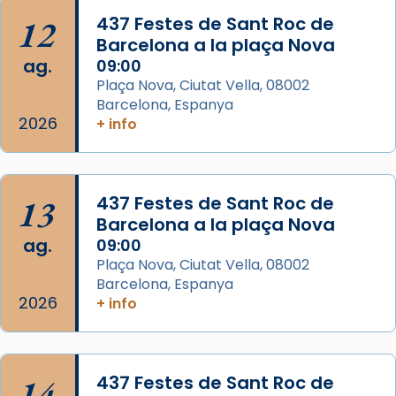
📸 J. Merino
12
437 Festes de Sant Roc de
Barcelona a la plaça Nova
Photo
ag.
09:00
View on Facebook
·
Share
Plaça Nova, Ciutat Vella, 08002
Barcelona, Espanya
Arquebisbat de Barcelona
2026
is at Catedral
+ info
de Barcelona.
2 weeks ago
Aquest dilluns, 27 de juliol, ha tingut lloc la
13
437 Festes de Sant Roc de
missa d’acció de gràcies en agraïment al
Barcelona a la plaça Nova
comitè organitzador de la visita apostòlica
ag.
09:00
del Sant Pare Lleó XIV a Barcelona, i als
Plaça Nova, Ciutat Vella, 08002
col·laboradors, a la Catedral de Barcelona.
Barcelona, Espanya
L’arquebisbe de Barcelona, el cardenal Joan
2026
+ info
Josep Omella, ha presidit la missa i l’ha
concelebrat el bisbe auxiliar de Barcelona,
Mons. David Abadías.
14
437 Festes de Sant Roc de