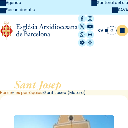
Agenda
Santoral del dia
SAVA
Fes un donatiu
Facebook
Instagram
X / Twitter
YouTube
CA
Me
Cerca
WhatsApp
Flickr
Radio Estel
Catalunya Cristi
Sant Josep
, de Mataró
Home
Les parròquies
Sant Josep (Mataró)