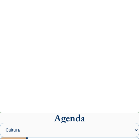
Recupera l'entrevista comp
Vatican
tican News 👇
News
www.vaticannews.va/es/iglesia/news/2026-
07/carmina-historia-depresion-papa-viaje-
espana-testimoni...
Photo
View on Facebook
·
Share
Arquebisbat de Barcelona
1 week ago
«Avui les santes Juliana i Semproniana ens
ajuden a alçar la mirada»
Mons. Sergi Gordo, bisbe de Tortosa, ha
presidit aquest 27 de juliol la missa de Les
Agenda
Santes de Mataró.
🔗
tinyurl.com/cvu5jmbk