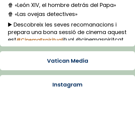
🍿 «León XIV, el hombre detrás del Papa»
🍿 «Las ovejas detectives»
▶️ Descobreix les seves recomanacions i
prepara una bona sessió de cinema aquest
est
itual @cinemaspiritcat
#CinemaEspiritual
Imatge: Generada amb IA (OpenAI)
Video
Vatican Media
View on Facebook
·
Share
Instagram
Arquebisbat de Barcelona
1 week ago
La Carmina va patir depressió. Fa gairebé
dos mesos, a l'Estadi Lluís Companys, la
jove va fer arribar el seu testimoni al papa
Lleó XIV.