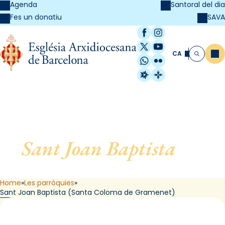
Agenda
Santoral del dia
SAVA
Fes un donatiu
Facebook
Instagram
X / Twitter
YouTube
CA
Me
Cerca
WhatsApp
Flickr
Radio Estel
Catalunya Cristi
Sant Joan Baptista
, de
Santa Coloma de Gramenet
Home
Les parròquies
Sant Joan Baptista (Santa Coloma de Gramenet)