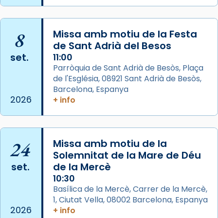
Aquest dilluns, 27 de juliol, ha tingut lloc la
missa d’acció de gràcies en agraïment al
8
Missa amb motiu de la Festa
comitè organitzador de la visita apostòlica
de Sant Adrià del Besos
del Sant Pare Lleó XIV a Barcelona, i als
set.
11:00
col·laboradors, a la Catedral de Barcelona.
Parròquia de Sant Adrià de Besòs, Plaça
L’arquebisbe de Barcelona, el cardenal Joan
de l'Església, 08921 Sant Adrià de Besòs,
Josep Omella, ha presidit la missa i l’ha
Barcelona, Espanya
2026
+ info
concelebrat el bisbe auxiliar de Barcelona,
Mons. David Abadías.
📸 Dr. G. Simón
24
Missa amb motiu de la
Photo
Solemnitat de la Mare de Déu
View on Facebook
·
Share
set.
de la Mercè
10:30
Arquebisbat de Barcelona
Basílica de la Mercè, Carrer de la Mercè,
2 weeks ago
1, Ciutat Vella, 08002 Barcelona, Espanya
2026
+ info
Memòria de les santes Juliana i