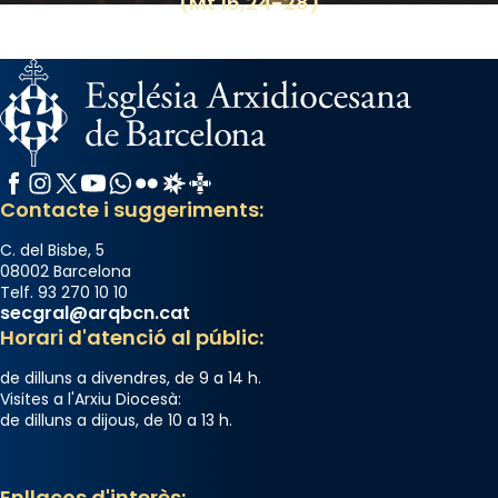
(Mt 16,24-28)
del temple amb les relíquies de les santes.
Des de 1985 hi participa també un grup de
diablesses amb música i ball propis. Festa
gran a Mataró.
«Si vols saber què és calor, ves per les
Santes a Mataró»🥵.
Facebook
Instagram
X / Twitter
YouTube
WhatsApp
Flickr
Radio Estel
Catalunya Cristiana
Photo
Contacte i suggeriments:
View on Facebook
·
Share
C. del Bisbe, 5
08002 Barcelona
Telf. 93 270 10 10
secgral@arqbcn.cat
Horari d'atenció al públic:
de dilluns a divendres, de 9 a 14 h.
Visites a l'Arxiu Diocesà:
de dilluns a dijous, de 10 a 13 h.
Enllaços d'interès: