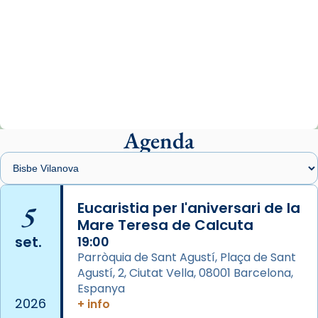
Arquebisbat de Barcelona
1 week ago
«Avui les santes Juliana i Semproniana ens
ajuden a alçar la mirada»
Mons. Sergi Gordo, bisbe de Tortosa, ha
presidit aquest 27 de juliol la missa de Les
Agenda
Santes de Mataró.
🔗
tinyurl.com/cvu5jmbk
📸 J. Merino
5
Eucaristia per l'aniversari de la
Mare Teresa de Calcuta
Photo
set.
19:00
View on Facebook
·
Share
Parròquia de Sant Agustí, Plaça de Sant
Agustí, 2, Ciutat Vella, 08001 Barcelona,
Arquebisbat de Barcelona
is at Catedral
Espanya
de Barcelona.
2026
+ info
2 weeks ago