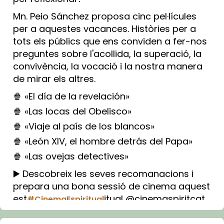
Mn. Peio Sánchez proposa cinc pel·lícules
per a aquestes vacances. Històries per a
tots els públics que ens conviden a fer-nos
preguntes sobre l'acollida, la superació, la
convivència, la vocació i la nostra manera
de mirar els altres.
🍿 «El día de la revelación»
🍿 «Las locas del Obelisco»
🍿 «Viaje al país de los blancos»
🍿 «León XIV, el hombre detrás del Papa»
🍿 «Las ovejas detectives»
▶️ Descobreix les seves recomanacions i
prepara una bona sessió de cinema aquest
est
itual @cinemaspiritcat
#CinemaEspiritual
Imatge: Generada amb IA (OpenAI)