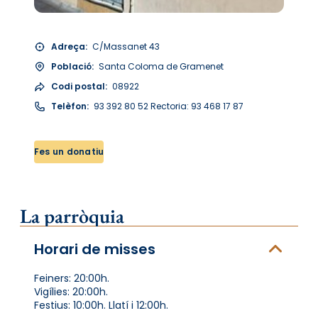
Adreça:
C/Massanet 43
Població:
Santa Coloma de Gramenet
Codi postal:
08922
Telèfon:
93 392 80 52 Rectoria: 93 468 17 87
Fes un donatiu
La parròquia
Horari de misses
Feiners: 20:00h.
Vigílies: 20:00h.
Festius: 10:00h. Llatí i 12:00h.