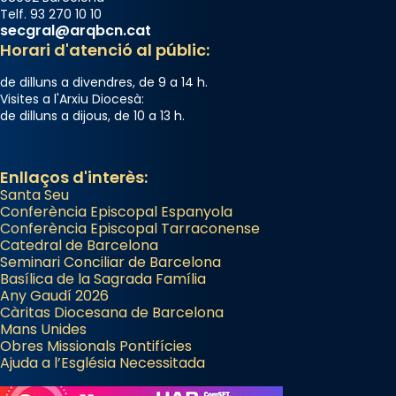
diablesses amb música i ball propis. Festa
Telf. 93 270 10 10
secgral@arqbcn.cat
gran a Mataró.
Horari d'atenció al públic:
«Si vols saber què és calor, ves per les
de dilluns a divendres, de 9 a 14 h.
Santes a Mataró»🥵.
Visites a l'Arxiu Diocesà:
de dilluns a dijous, de 10 a 13 h.
Photo
View on Facebook
·
Share
Enllaços d'interès:
Santa Seu
Conferència Episcopal Espanyola
Conferència Episcopal Tarraconense
Catedral de Barcelona
Seminari Conciliar de Barcelona
Basílica de la Sagrada Família
Any Gaudí 2026
Càritas Diocesana de Barcelona
Mans Unides
Obres Missionals Pontifícies
Ajuda a l’Església Necessitada