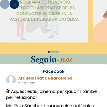
Seguiu
-nos
Facebook
Arquebisbat de Barcelona
4 days ago
🎬 Aquest estiu, cinema per gaudir i també
per reflexionar!
Mn. Peio Sánchez proposa cinc pel·lícules