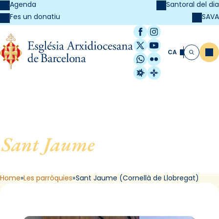
Agenda
Santoral del dia
SAVA
Fes un donatiu
Facebook
Instagram
X / Twitter
YouTube
CA
Me
Cerca
WhatsApp
Flickr
Radio Estel
Catalunya Cristi
Sant Jaume
, de Cornellà de
Llobregat
Home
Les parròquies
Sant Jaume (Cornellà de Llobregat)