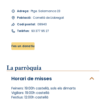
Adreça:
Ptge. Salamanca 23
Població:
Cornellà de Llobregat
Codi postal:
08940
Telèfon:
93 377 95 27
Fes un donatiu
La parròquia
Horari de misses
Feiners: 19:00h castellà, sols els dimarts
Vigiliars: 19:00h castellà
Festius: 12:00h castellà