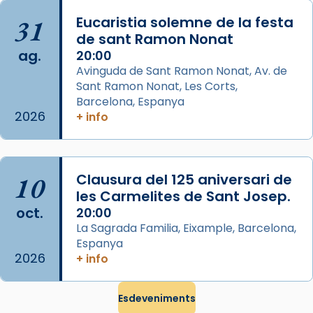
missa d’acció de gràcies en agraïment al
31
Eucaristia solemne de la festa
comitè organitzador de la visita apostòlica
de sant Ramon Nonat
del Sant Pare Lleó XIV a Barcelona, i als
ag.
20:00
col·laboradors, a la Catedral de Barcelona.
Avinguda de Sant Ramon Nonat, Av. de
L’arquebisbe de Barcelona, el cardenal Joan
Sant Ramon Nonat, Les Corts,
Josep Omella, ha presidit la missa i l’ha
Barcelona, Espanya
2026
+ info
concelebrat el bisbe auxiliar de Barcelona,
Mons. David Abadías.
📸 Dr. G. Simón
10
Clausura del 125 aniversari de
Photo
les Carmelites de Sant Josep.
View on Facebook
·
Share
oct.
20:00
La Sagrada Familia, Eixample, Barcelona,
Espanya
Arquebisbat de Barcelona
2026
2 weeks ago
+ info
Memòria de les santes Juliana i
Semproniana, verges i màrtirs.
Esdeveniments