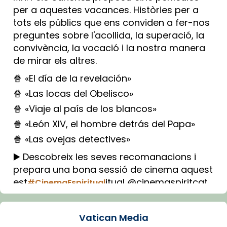
per a aquestes vacances. Històries per a
tots els públics que ens conviden a fer-nos
preguntes sobre l'acollida, la superació, la
convivència, la vocació i la nostra manera
de mirar els altres.
🍿 «El día de la revelación»
🍿 «Las locas del Obelisco»
🍿 «Viaje al país de los blancos»
🍿 «León XIV, el hombre detrás del Papa»
🍿 «Las ovejas detectives»
▶️ Descobreix les seves recomanacions i
prepara una bona sessió de cinema aquest
est
itual @cinemaspiritcat
#CinemaEspiritual
Imatge: Generada amb IA (OpenAI)
Video
Vatican Media