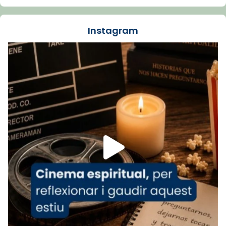
dos mesos, a l'Estadi Lluís Companys, la
jove va fer arribar el seu testimoni al papa
Instagram
Lleó XIV.
Recupera l'entrevista comp
Vatican
tican News 👇
News
www.vaticannews.va/es/iglesia/news/2026-
07/carmina-historia-depresion-papa-viaje-
espana-testimoni...
Foto
View on Facebook
·
Share
Arquebisbat de Barcelona
2 weeks ago
«Avui les santes Juliana i Semproniana ens
ajuden a alçar la mirada»