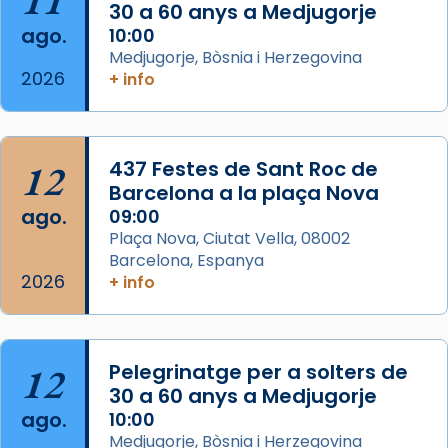
30 a 60 anys a Medjugorje
Josep Omella, ha presidit la missa i l’ha
ago.
10:00
concelebrat el bisbe auxiliar de Barcelona,
Medjugorje, Bòsnia i Herzegovina
Mons. David Abadías.
2026
+ info
📸 Dr. G. Simón
Foto
12
437 Festes de Sant Roc de
View on Facebook
·
Share
Barcelona a la plaça Nova
ago.
09:00
Arquebisbat de Barcelona
Plaça Nova, Ciutat Vella, 08002
2 weeks ago
Barcelona, Espanya
Memòria de les santes Juliana i
2026
+ info
Semproniana, verges i màrtirs.
Acompanyant la història de sant Cugat, a
partir de l’Edat Mitjana sorgeix la tradició
12
Pelegrinatge per a solters de
que les santes Juliana (“relatiu a Júlia”) i
30 a 60 anys a Medjugorje
Semproniana (“relatiu a Semprònia =
ago.
10:00
eterna”) són deixebles seves. I l’any 1667, el
Medjugorje, Bòsnia i Herzegovina