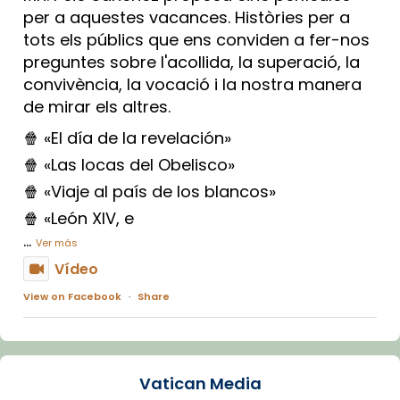
per a aquestes vacances. Històries per a
tots els públics que ens conviden a fer-nos
preguntes sobre l'acollida, la superació, la
convivència, la vocació i la nostra manera
de mirar els altres.
🍿 «El día de la revelación»
🍿 «Las locas del Obelisco»
🍿 «Viaje al país de los blancos»
🍿 «León XIV, e
...
Ver más
Vídeo
View on Facebook
·
Share
Arquebisbat de Barcelona
2 weeks ago
Vatican Media
La Carmina va patir depressió. Fa gairebé