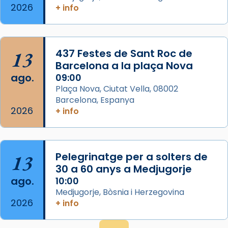
2026
frare Joan Gaspar Roig, afirma en una obra
+ info
que les santes són filles de l’antiga Iluro.
Mataró en reivindicarà les relíq
...
Ver más
13
437 Festes de Sant Roc de
Foto
Barcelona a la plaça Nova
ago.
09:00
View on Facebook
·
Share
Plaça Nova, Ciutat Vella, 08002
Barcelona, Espanya
2026
+ info
13
Pelegrinatge per a solters de
30 a 60 anys a Medjugorje
ago.
10:00
Medjugorje, Bòsnia i Herzegovina
2026
+ info