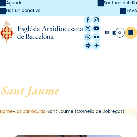
Agenda
Santoral del día
SAVA
Haz un donativo
Facebook
Instagram
X / Twitter
YouTube
ES
Me
Buscar
WhatsApp
Flickr
Radio Estel
Catalunya Cristi
Sant Jaume
, de Cornellà de
Llobregat
Home
Las parroquias
Sant Jaume (Cornellà de Llobregat)