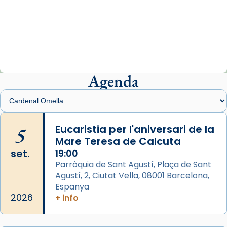
Arquebisbat de Barcelona
1 week ago
«Avui les santes Juliana i Semproniana ens
ajuden a alçar la mirada»
Mons. Sergi Gordo, bisbe de Tortosa, ha
presidit aquest 27 de juliol la missa de Les
Agenda
Santes de Mataró.
🔗
tinyurl.com/cvu5jmbk
📸 J. Merino
5
Eucaristia per l'aniversari de la
Mare Teresa de Calcuta
Photo
set.
19:00
View on Facebook
·
Share
Parròquia de Sant Agustí, Plaça de Sant
Agustí, 2, Ciutat Vella, 08001 Barcelona,
Arquebisbat de Barcelona
is at Catedral
Espanya
de Barcelona.
2026
+ info
2 weeks ago
Aquest dilluns, 27 de juliol, ha tingut lloc la