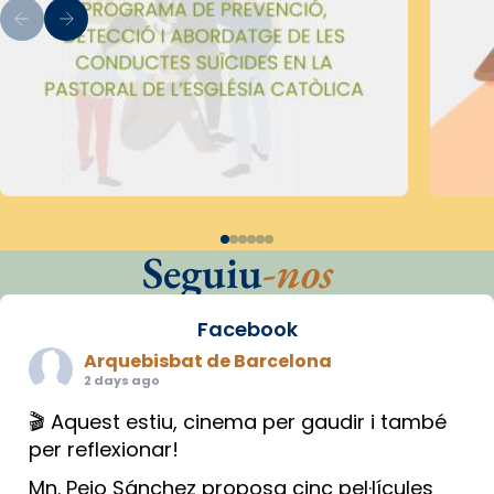
Seguiu
-nos
Facebook
Arquebisbat de Barcelona
2 days ago
🎬 Aquest estiu, cinema per gaudir i també
per reflexionar!
Mn. Peio Sánchez proposa cinc pel·lícules