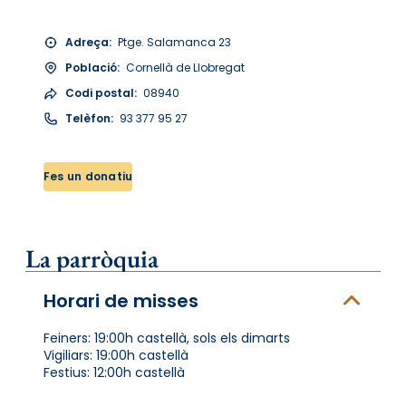
Adreça:
Ptge. Salamanca 23
Població:
Cornellà de Llobregat
Codi postal:
08940
Telèfon:
93 377 95 27
Fes un donatiu
La parròquia
Horari de misses
Feiners: 19:00h castellà, sols els dimarts
Vigiliars: 19:00h castellà
Festius: 12:00h castellà