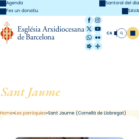
Agenda
Santoral del dia
SAVA
Fes un donatiu
Facebook
Instagram
X / Twitter
YouTube
CA
Me
Cerca
WhatsApp
Flickr
Radio Estel
Catalunya Cristi
Sant Jaume
, de Cornellà de
Llobregat
Home
Les parròquies
Sant Jaume (Cornellà de Llobregat)