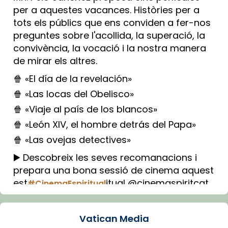
per a aquestes vacances. Històries per a
tots els públics que ens conviden a fer-nos
preguntes sobre l'acollida, la superació, la
convivència, la vocació i la nostra manera
de mirar els altres.
🍿 «El día de la revelación»
🍿 «Las locas del Obelisco»
🍿 «Viaje al país de los blancos»
🍿 «León XIV, el hombre detrás del Papa»
🍿 «Las ovejas detectives»
▶️ Descobreix les seves recomanacions i
prepara una bona sessió de cinema aquest
est
itual @cinemaspiritcat
#CinemaEspiritual
Imatge: Generada amb IA (OpenAI)
Video
Vatican Media