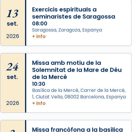
missa d’acció de gràcies en agraïment al
13
Exercicis espirituals a
comitè organitzador de la visita apostòlica
seminaristes de Saragossa
del Sant Pare Lleó XIV a Barcelona, i als
set.
08:00
col·laboradors, a la Catedral de Barcelona.
Saragossa, Zaragoza, Espanya
L’arquebisbe de Barcelona, el cardenal Joan
2026
+ info
Josep Omella, ha presidit la missa i l’ha
concelebrat el bisbe auxiliar de Barcelona,
Mons. David Abadías.
24
Missa amb motiu de la
📸 Dr. G. Simón
Solemnitat de la Mare de Déu
set.
de la Mercè
Photo
10:30
View on Facebook
·
Share
Basílica de la Mercè, Carrer de la Mercè,
1, Ciutat Vella, 08002 Barcelona, Espanya
2026
Arquebisbat de Barcelona
+ info
2 weeks ago
Memòria de les santes Juliana i
Semproniana, verges i màrtirs.
Missa francòfona a la basílica