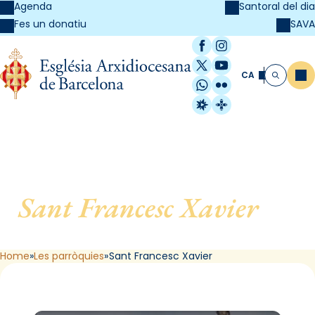
Agenda
Santoral del dia
SAVA
Fes un donatiu
Facebook
Instagram
X / Twitter
YouTube
CA
Me
Cerca
WhatsApp
Flickr
Radio Estel
Catalunya Cristi
Sant Francesc Xavier
, de
Barcelona
Home
Les parròquies
Sant Francesc Xavier