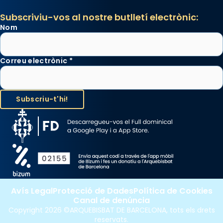
Subscriviu-vos al nostre butlletí electrònic:
Nom
Correu electrònic
*
Avís Legal
Protecció de Dades
Política de Cookies
Canal de denúncia
Copyright 2026 ©ARQUEBISBAT DE BARCELONA, tots els drets
reservats.