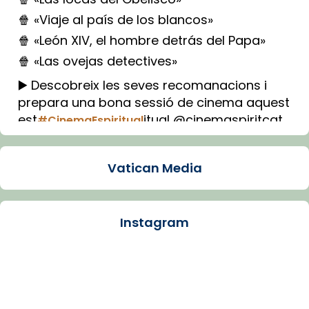
🍿 «Viaje al país de los blancos»
🍿 «León XIV, el hombre detrás del Papa»
🍿 «Las ovejas detectives»
▶️ Descobreix les seves recomanacions i
prepara una bona sessió de cinema aquest
est
itual @cinemaspiritcat
#CinemaEspiritual
Imatge: Generada amb IA (OpenAI)
Video
Vatican Media
View on Facebook
·
Share
Instagram
Arquebisbat de Barcelona
2 weeks ago
La Carmina va patir depressió. Fa gairebé
dos mesos, a l'Estadi Lluís Companys, la
jove va fer arribar el seu testimoni al papa