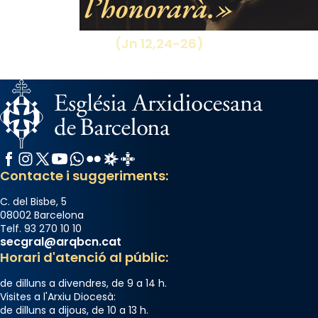
l’honorarà.
Mons. David Abadías.
📸 Dr. G. Simón
(Jn 12,24-26)
Photo
View on Facebook
·
Share
Arquebisbat de Barcelona
2 weeks ago
Memòria de les santes Juliana i
Facebook
Instagram
X / Twitter
YouTube
WhatsApp
Flickr
Radio Estel
Catalunya Cristiana
Semproniana, verges i màrtirs.
Contacte i suggeriments:
Acompanyant la història de sant Cugat, a
C. del Bisbe, 5
partir de l’Edat Mitjana sorgeix la tradició
08002 Barcelona
Telf. 93 270 10 10
que les santes Juliana (“relatiu a Júlia”) i
secgral@arqbcn.cat
Semproniana (“relatiu a Semprònia =
Horari d'atenció al públic:
eterna”) són deixebles seves. I l’any 1667, el
de dilluns a divendres, de 9 a 14 h.
frare Joan Gaspar Roig, afirma en una obra
Visites a l'Arxiu Diocesà:
que les santes són filles de l’antiga Iluro.
de dilluns a dijous, de 10 a 13 h.