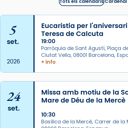
juliol la missa de Les Santes de
Tots els calendaris
Cardenal
Mataró.
🔗
tinyurl.com/cvu5jmbk
5
Eucaristia per l'aniversar
📸 J. Merino
Teresa de Calcuta
Photo
set.
19:00
Parròquia de Sant Agustí, Plaça de
View on Facebook
·
Share
Ciutat Vella, 08001 Barcelona, Es
2026
+ info
Arquebisbat de Barcelona
is at
Catedral de Barcelona.
1 week ago
Aquest dilluns, 27 de juliol, ha
24
Missa amb motiu de la So
tingut lloc la missa d’acció de
Mare de Déu de la Mercè
gràcies en agraïment al comitè
set.
organitzador de la visita
10:30
apostòlica del Sant Pare Lleó XIV
Basílica de la Mercè, Carrer de la M
a Barcelona, i als col·laboradors,