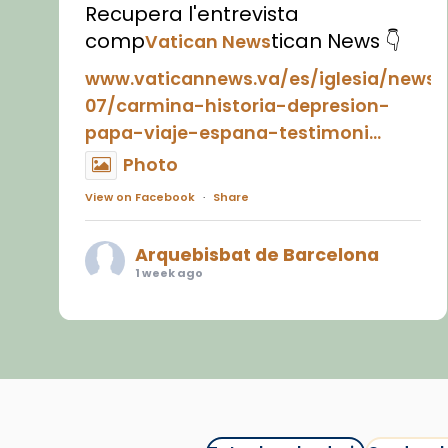
Recupera l'entrevista
comp
tican News 👇
Vatican News
www.vaticannews.va/es/iglesia/news
07/carmina-historia-depresion-
papa-viaje-espana-testimoni...
Photo
View on Facebook
·
Share
Arquebisbat de Barcelona
1 week ago
«Avui les santes Juliana i
Semproniana ens ajuden a alçar
la mirada»
Mons. Sergi Gordo, bisbe de
Tortosa, ha presidit aquest 27 de