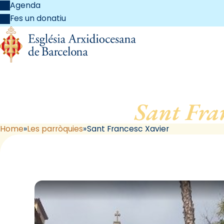
Agenda
Fes un donatiu
Sant Fra
Home
Les parròquies
Sant Francesc Xavier