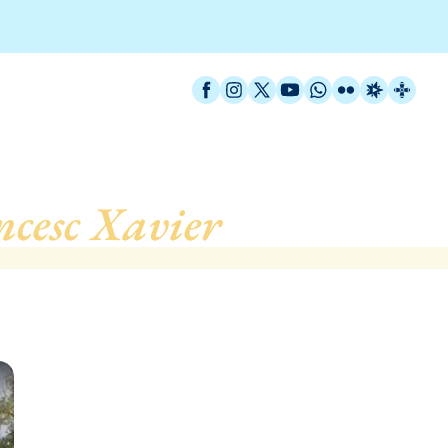
Facebook
Instagram
X / Twitter
YouTube
WhatsApp
Flickr
Radio Est
Catal
ncesc Xavier
, de Barcelo