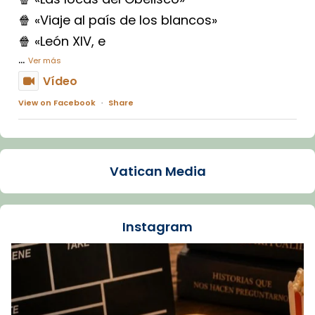
🍿 «Viaje al país de los blancos»
🍿 «León XIV, e
...
Ver más
Vídeo
View on Facebook
·
Share
Arquebisbat de Barcelona
1 week ago
Vatican Media
La Carmina va patir depressió. Fa gairebé
dos mesos, a l'Estadi Lluís Companys, la
jove va fer arribar el seu testimoni al papa
Instagram
Lleó XIV.
Recupera l'entrevista comp
Vatican
tican News 👇
News
www.vaticannews.va/es/iglesia/news/2026-