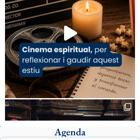
07/carmina-historia-depresion-papa-viaje-
espana-testimoni...
Foto
View on Facebook
·
Share
Arquebisbat de Barcelona
2 weeks ago
«Avui les santes Juliana i Semproniana ens
ajuden a alçar la mirada»
Mons. Sergi Gordo, bisbe de Tortosa, ha
presidit aquest 27 de juliol la missa de Les
Santes de Mataró.
🔗
tinyurl.com/cvu5jmbk
📸 J. Merino
Agenda
Foto
View on Facebook
·
Share