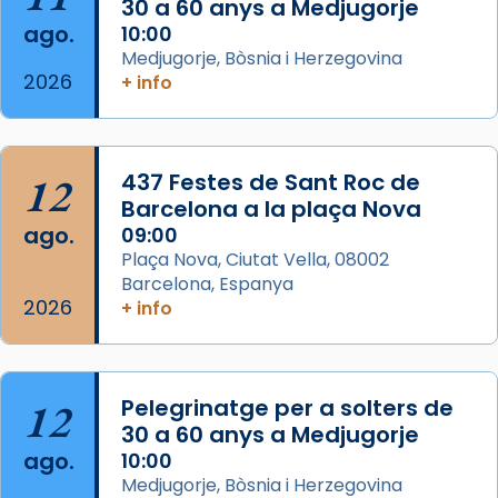
30 a 60 anys a Medjugorje
ago.
10:00
Arquebisbat de Barcelona
Medjugorje, Bòsnia i Herzegovina
2 weeks ago
2026
+ info
Memòria de les santes Juliana i
Semproniana, verges i màrtirs.
Acompanyant la història de sant Cugat, a
12
437 Festes de Sant Roc de
partir de l’Edat Mitjana sorgeix la tradició
Barcelona a la plaça Nova
que les santes Juliana (“relatiu a Júlia”) i
ago.
09:00
Semproniana (“relatiu a Semprònia =
Plaça Nova, Ciutat Vella, 08002
eterna”) són deixebles seves. I l’any 1667, el
Barcelona, Espanya
2026
frare Joan Gaspar Roig, afirma en una obra
+ info
que les santes són filles de l’antiga Iluro.
Mataró en reivindicarà les relíq
...
Ver más
12
Pelegrinatge per a solters de
Foto
30 a 60 anys a Medjugorje
ago.
10:00
View on Facebook
·
Share
Medjugorje, Bòsnia i Herzegovina