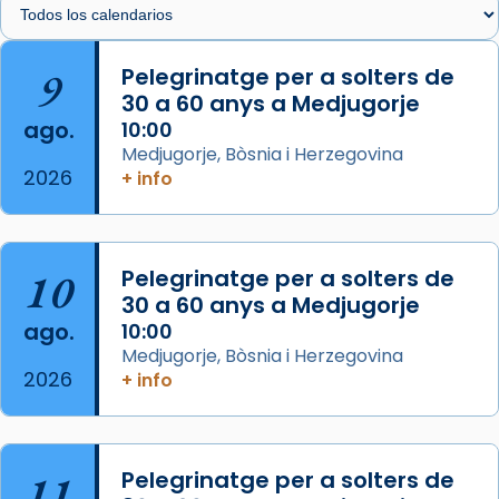
Arquebisbat de Barcelona
is at Catedral
9
Pelegrinatge per a solters de
de Barcelona.
30 a 60 anys a Medjugorje
2 weeks ago
ago.
10:00
Aquest dilluns, 27 de juliol, ha tingut lloc la
Medjugorje, Bòsnia i Herzegovina
missa d’acció de gràcies en agraïment al
2026
+ info
comitè organitzador de la visita apostòlica
del Sant Pare Lleó XIV a Barcelona, i als
col·laboradors, a la Catedral de Barcelona.
10
Pelegrinatge per a solters de
L’arquebisbe de Barcelona, el cardenal Joan
30 a 60 anys a Medjugorje
Josep Omella, ha presidit la missa i l’ha
ago.
10:00
concelebrat el bisbe auxiliar de Barcelona,
Medjugorje, Bòsnia i Herzegovina
Mons. David Abadías.
2026
+ info
📸 Dr. G. Simón
Foto
11
Pelegrinatge per a solters de
View on Facebook
·
Share