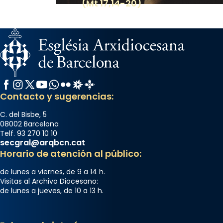
(Mt 17,14-20)
Facebook
Instagram
X / Twitter
YouTube
WhatsApp
Flickr
Radio Estel
Catalunya Cristiana
Contacto y sugerencias:
C. del Bisbe, 5
08002 Barcelona
Telf. 93 270 10 10
secgral@arqbcn.cat
Horario de atención al público:
de lunes a viernes, de 9 a 14 h.
Visitas al Archivo Diocesano:
de lunes a jueves, de 10 a 13 h.