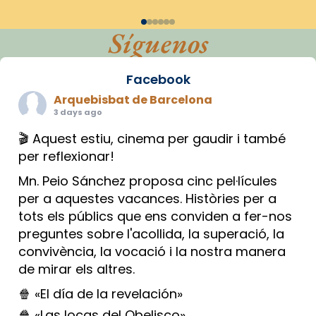
Síguenos
Facebook
Arquebisbat de Barcelona
3 days ago
🎬 Aquest estiu, cinema per gaudir i també
per reflexionar!
Mn. Peio Sánchez proposa cinc pel·lícules
per a aquestes vacances. Històries per a
tots els públics que ens conviden a fer-nos
preguntes sobre l'acollida, la superació, la
convivència, la vocació i la nostra manera
de mirar els altres.
🍿 «El día de la revelación»
🍿 «Las locas del Obelisco»