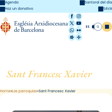
Agenda
Santoral del día
SAVA
Haz un donativo
Facebook
Instagram
X / Twitter
YouTube
ES
Me
Buscar
WhatsApp
Flickr
Radio Estel
Catalunya Cristi
Sant Francesc Xavier
, de
Barcelona
Home
Las parroquias
Sant Francesc Xavier