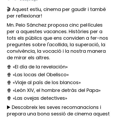
🎬 Aquest estiu, cinema per gaudir i també
per reflexionar!
Mn. Peio Sánchez proposa cinc pel·lícules
per a aquestes vacances. Històries per a
tots els públics que ens conviden a fer-nos
preguntes sobre l'acollida, la superació, la
convivència, la vocació i la nostra manera
de mirar els altres.
🍿 «El día de la revelación»
🍿 «Las locas del Obelisco»
🍿 «Viaje al país de los blancos»
🍿 «León XIV, el hombre detrás del Papa»
🍿 «Las ovejas detectives»
▶️ Descobreix les seves recomanacions i
prepara una bona sessió de cinema aquest