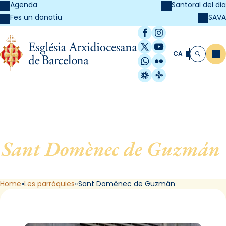
Agenda
Santoral del dia
SAVA
Fes un donatiu
Facebook
Instagram
X / Twitter
YouTube
CA
Me
Cerca
WhatsApp
Flickr
Radio Estel
Catalunya Cristi
Sant Domènec de Guzmán
,
de Barcelona
Home
Les parròquies
Sant Domènec de Guzmán