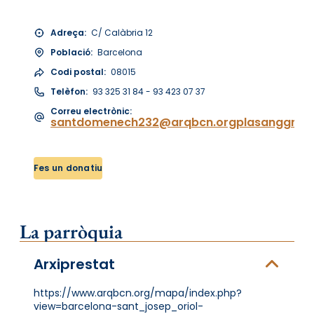
Adreça:
C/ Calàbria 12
Població:
Barcelona
Codi postal:
08015
Telèfon:
93 325 31 84 - 93 423 07 37
Correu electrònic:
santdomenech232@arqbcn.orgplasanggmx
Fes un donatiu
La parròquia
Arxiprestat
https://www.arqbcn.org/mapa/index.php?
view=barcelona-sant_josep_oriol-