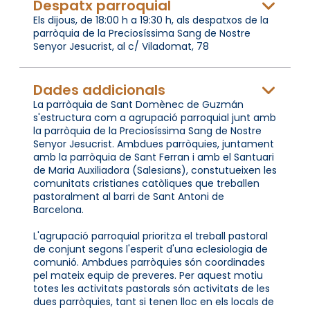
Despatx parroquial
Els dijous, de 18:00 h a 19:30 h, als despatxos de la
parròquia de la Preciosíssima Sang de Nostre
Senyor Jesucrist, al c/ Viladomat, 78
Dades addicionals
La parròquia de Sant Domènec de Guzmán
s'estructura com a agrupació parroquial junt amb
la parròquia de la Preciosíssima Sang de Nostre
Senyor Jesucrist. Ambdues parròquies, juntament
amb la parròquia de Sant Ferran i amb el Santuari
de Maria Auxiliadora (Salesians), constutueixen les
comunitats cristianes catòliques que treballen
pastoralment al barri de Sant Antoni de
Barcelona.
L'agrupació parroquial prioritza el treball pastoral
de conjunt segons l'esperit d'una eclesiologia de
comunió. Ambdues parròquies són coordinades
pel mateix equip de preveres. Per aquest motiu
totes les activitats pastorals són activitats de les
dues parròquies, tant si tenen lloc en els locals de