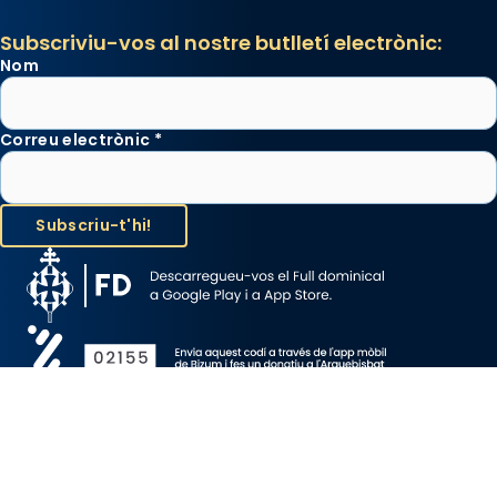
Subscriviu-vos al nostre butlletí electrònic:
Nom
Correu electrònic
*
Avís Legal
Protecció de Dades
Política de Cookies
Canal de denúncia
Copyright 2026 ©ARQUEBISBAT DE BARCELONA, tots els drets
reservats.