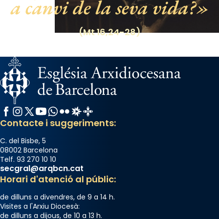
a canvi de la seva vida?
duració aproximada de tres hores. Després,
processó (recuperada el 1972) al voltant
(Mt 16,24-28)
del temple amb les relíquies de les santes.
Des de 1985 hi participa també un grup de
diablesses amb música i ball propis. Festa
gran a Mataró.
«Si vols saber què és calor, ves per les
Santes a Mataró»🥵.
Facebook
Instagram
X / Twitter
YouTube
WhatsApp
Flickr
Radio Estel
Catalunya Cristiana
Photo
Contacte i suggeriments:
View on Facebook
·
Share
C. del Bisbe, 5
08002 Barcelona
Telf. 93 270 10 10
secgral@arqbcn.cat
Horari d'atenció al públic:
de dilluns a divendres, de 9 a 14 h.
Visites a l'Arxiu Diocesà:
de dilluns a dijous, de 10 a 13 h.