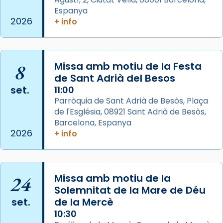
Arquebisbat de Barcelona
is at Catedral
Espanya
de Barcelona.
2026
+ info
2 weeks ago
Aquest dilluns, 27 de juliol, ha tingut lloc la
missa d’acció de gràcies en agraïment al
8
Missa amb motiu de la Festa
comitè organitzador de la visita apostòlica
de Sant Adrià del Besos
del Sant Pare Lleó XIV a Barcelona, i als
set.
11:00
col·laboradors, a la Catedral de Barcelona.
Parròquia de Sant Adrià de Besòs, Plaça
L’arquebisbe de Barcelona, el cardenal Joan
de l'Església, 08921 Sant Adrià de Besòs,
Josep Omella, ha presidit la missa i l’ha
Barcelona, Espanya
2026
+ info
concelebrat el bisbe auxiliar de Barcelona,
Mons. David Abadías.
📸 Dr. G. Simón
24
Missa amb motiu de la
Photo
Solemnitat de la Mare de Déu
View on Facebook
·
Share
set.
de la Mercè
10:30