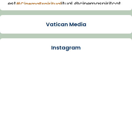
est
itual @cinemaspiritcat
#CinemaEspiritual
Imatge: Generada amb IA (OpenAI)
Video
Vatican Media
View on Facebook
·
Share
Instagram
Arquebisbat de Barcelona
1 week ago
La Carmina va patir depressió. Fa gairebé
dos mesos, a l'Estadi Lluís Companys, la
jove va fer arribar el seu testimoni al papa
Lleó XIV.
Recupera l'entrevista comp
Vatican
tican News 👇
News
www.vaticannews.va/es/iglesia/news/2026-
07/carmina-historia-depresion-papa-viaje-
espana-testimoni...