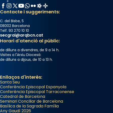
Santes a Mataró»🥵.
Facebook
Instagram
X / Twitter
YouTube
WhatsApp
Flickr
Radio Estel
Catalunya Cristiana
Contacte i suggeriments:
Photo
View on Facebook
·
Share
C. del Bisbe, 5
08002 Barcelona
Telf. 93 270 10 10
Arquebisbat de Barcelona
secgral@arqbcn.cat
2 weeks ago
Horari d'atenció al públic:
Jaume, fill de Zebedeu, és juntament amb el
de dilluns a divendres, de 9 a 14 h.
seu germà Joan i Pere un dels que
Visites a l'Arxiu Diocesà:
de dilluns a dijous, de 10 a 13 h.
acompanyava més de prop Jesús.
Segons el llibre dels Fets (12,2) fou el primer
apòstol màrtir, decapitat a Jerusalem per
Enllaços d'interès:
Santa Seu
Herodes Agripa (vers l'any 44).
Conferència Episcopal Espanyola
Patró de Galícia, després de les invasions
Conferència Episcopal Tarraconense
Catedral de Barcelona
musulmanes fou venerat com a patró dels
Seminari Conciliar de Barcelona
Regnes castellans i més tard de tota
Basílica de la Sagrada Família
Espanya.
Any Gaudí 2026