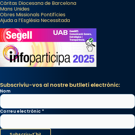
Càritas Diocesana de Barcelona
El seu sepulcre a Compostela fou un gran
Mans Unides
centre de peregrinacions medievals de tot
Obres Missionals Pontifícies
Ajuda a l’Església Necessitada
el món cristià, després de Roma i terra
Santa.
«A Raïms de Sant Jaume, raïms aigualits;
raïms de setembre te'n llepes els dits»,
segons una dita popular.
Photo
View on Facebook
·
Share
Subscriviu-vos al nostre butlletí electrònic:
Nom
Correu electrònic
*