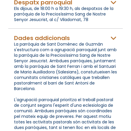
Despatx parroquial
Els dijous, de 18:00 h a 19:30 h, als despatxos de la
parròquia de la Preciosíssima Sang de Nostre
Senyor Jesucrist, al c/ Viladomat, 78
Dades addicionals
La parròquia de Sant Domènec de Guzmán
s'estructura com a agrupació parroquial junt amb
la parròquia de la Preciosíssima Sang de Nostre
Senyor Jesucrist. Ambdues parròquies, juntament
amb la parròquia de Sant Ferran i amb el Santuari
de Maria Auxiliadora (Salesians), constutueixen les
comunitats cristianes catòliques que treballen
pastoralment al barri de Sant Antoni de
Barcelona.
L'agrupació parroquial prioritza el treball pastoral
de conjunt segons l'esperit d'una eclesiologia de
comunió. Ambdues parròquies són coordinades
pel mateix equip de preveres. Per aquest motiu
totes les activitats pastorals són activitats de les
dues parròquies, tant si tenen lloc en els locals de