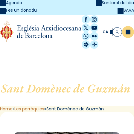
Agenda
Santoral del dia
SAVA
Fes un donatiu
Facebook
Instagram
X / Twitter
YouTube
CA
Me
Cerca
WhatsApp
Flickr
Radio Estel
Catalunya Cristi
Sant Domènec de Guzmán
,
de Barcelona
Home
Les parròquies
Sant Domènec de Guzmán