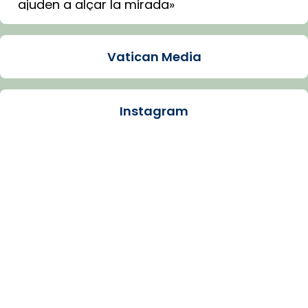
ajuden a alçar la mirada»
Mons. Sergi Gordo, bisbe de Tortosa, ha
presidit aquest 27 de juliol la missa de Les
Vatican Media
Santes de Mataró.
🔗
tinyurl.com/cvu5jmbk
📸 J. Merino
Instagram
Photo
View on Facebook
·
Share
Arquebisbat de Barcelona
is at Catedral
de Barcelona.
1 week ago
Aquest dilluns, 27 de juliol, ha tingut lloc la
missa d’acció de gràcies en agraïment al
comitè organitzador de la visita apostòlica
del Sant Pare Lleó XIV a Barcelona, i als