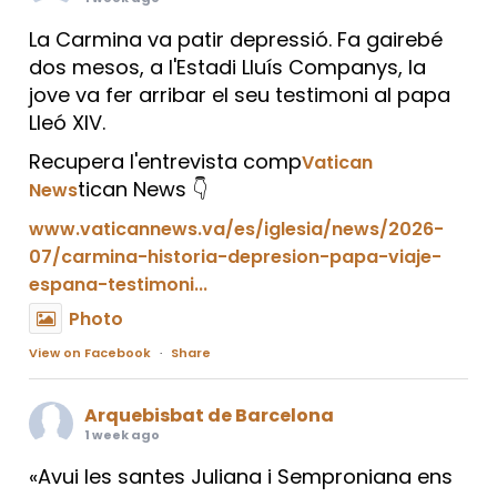
La Carmina va patir depressió. Fa gairebé
dos mesos, a l'Estadi Lluís Companys, la
jove va fer arribar el seu testimoni al papa
Lleó XIV.
Recupera l'entrevista comp
Vatican
tican News 👇
News
www.vaticannews.va/es/iglesia/news/2026-
07/carmina-historia-depresion-papa-viaje-
espana-testimoni...
Photo
View on Facebook
·
Share
Arquebisbat de Barcelona
1 week ago
«Avui les santes Juliana i Semproniana ens