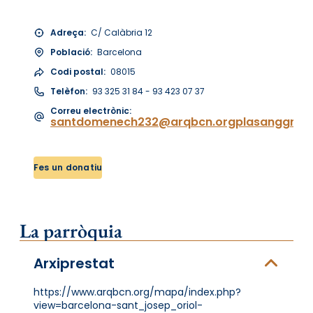
Adreça:
C/ Calàbria 12
Població:
Barcelona
Codi postal:
08015
Telèfon:
93 325 31 84 - 93 423 07 37
Correu electrònic:
santdomenech232@arqbcn.orgplasanggmx
Fes un donatiu
La parròquia
Arxiprestat
https://www.arqbcn.org/mapa/index.php?
view=barcelona-sant_josep_oriol-