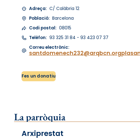
Adreça:
C/ Calàbria 12
Població:
Barcelona
Codi postal:
08015
Telèfon:
93 325 31 84 - 93 423 07 37
Correu electrònic:
santdomenech232@arqbcn.orgplasa
Fes un donatiu
La parròquia
Arxiprestat