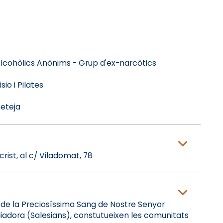
Alcohòlics Anònims - Grup d'ex-narcòtics
io i Pilates
neteja
rist, al c/ Viladomat, 78
de la Preciosíssima Sang de Nostre Senyor
liadora (Salesians), constutueixen les comunitats