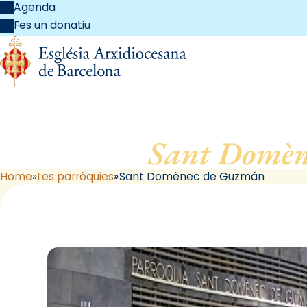
Agenda
Fes un donatiu
Sant Domèn
Home
Les parròquies
Sant Domènec de Guzmán