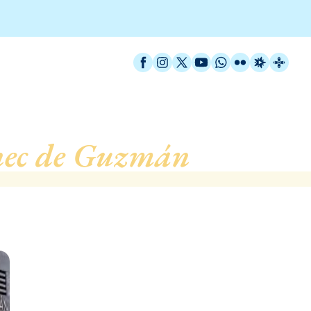
Facebook
Instagram
X / Twitter
YouTube
WhatsApp
Flickr
Radio Est
Catal
ec de Guzmán
, de Barc