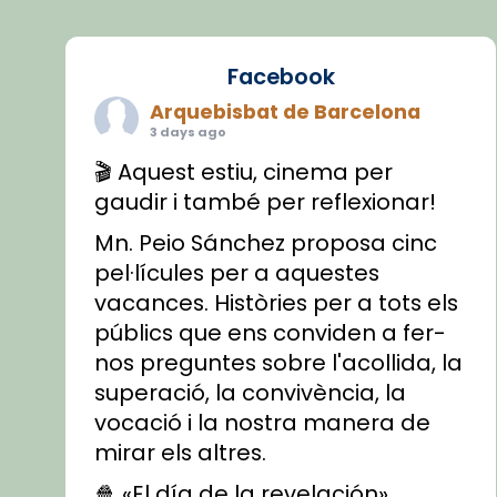
Facebook
Arquebisbat de Barcelona
3 days ago
🎬 Aquest estiu, cinema per
gaudir i també per reflexionar!
Mn. Peio Sánchez proposa cinc
pel·lícules per a aquestes
vacances. Històries per a tots els
públics que ens conviden a fer-
nos preguntes sobre l'acollida, la
superació, la convivència, la
vocació i la nostra manera de
mirar els altres.
🍿 «El día de la revelación»