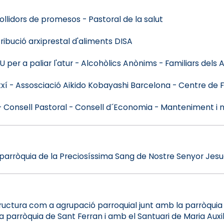
llidors de promesos - Pastoral de la salut
ribució arxiprestal d'aliments DISA
er a paliar l'atur - Alcohòlics Anònims - Familiars dels 
í - Assosciació Aikido Kobayashi Barcelona - Centre de Fis
 Consell Pastoral - Consell d´Economia - Manteniment i 
 la parròquia de la Preciosíssima Sang de Nostre Senyor Jesuc
ctura com a agrupació parroquial junt amb la parròquia 
parròquia de Sant Ferran i amb el Santuari de Maria Auxi