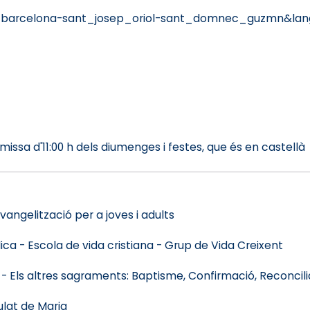
w=barcelona-sant_josep_oriol-sant_domnec_guzmn&la
missa d'11:00 h dels diumenges i festes, que és en castellà
vangelització per a joves i adults
a - Escola de vida cristiana - Grup de Vida Creixent
l - Els altres sagraments: Baptisme, Confirmació, Reconcili
lat de Maria