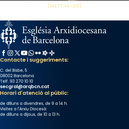
missa d’acció de gràcies en agraïment al
(Mt 17,14-20)
comitè organitzador de la visita apostòlica
del Sant Pare Lleó XIV a Barcelona, i als
col·laboradors, a la Catedral de Barcelona.
L’arquebisbe de Barcelona, el cardenal Joan
Josep Omella, ha presidit la missa i l’ha
concelebrat el bisbe auxiliar de Barcelona,
Facebook
Instagram
X / Twitter
YouTube
WhatsApp
Flickr
Radio Estel
Catalunya Cristiana
Mons. David Abadías.
Contacte i suggeriments:
📸 Dr. G. Simón
C. del Bisbe, 5
Photo
08002 Barcelona
Telf. 93 270 10 10
View on Facebook
·
Share
secgral@arqbcn.cat
Horari d'atenció al públic:
Arquebisbat de Barcelona
de dilluns a divendres, de 9 a 14 h.
2 weeks ago
Visites a l'Arxiu Diocesà:
de dilluns a dijous, de 10 a 13 h.
Memòria de les santes Juliana i
Semproniana, verges i màrtirs.