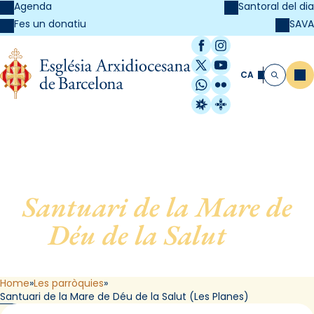
Agenda
Santoral del dia
SAVA
Fes un donatiu
Facebook
Instagram
X / Twitter
YouTube
CA
Me
Cerca
WhatsApp
Flickr
Radio Estel
Catalunya Cristi
Santuari de la Mare de
Déu de la Salut
, de
Barcelona (Les Planes)
Home
Les parròquies
Santuari de la Mare de Déu de la Salut (Les Planes)