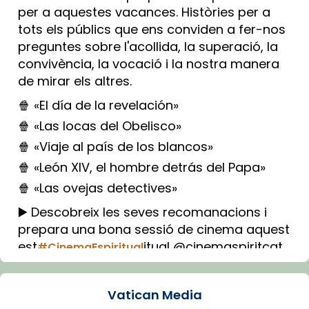
per a aquestes vacances. Històries per a
tots els públics que ens conviden a fer-nos
preguntes sobre l'acollida, la superació, la
convivència, la vocació i la nostra manera
de mirar els altres.
🍿 «El día de la revelación»
🍿 «Las locas del Obelisco»
🍿 «Viaje al país de los blancos»
🍿 «León XIV, el hombre detrás del Papa»
🍿 «Las ovejas detectives»
▶️ Descobreix les seves recomanacions i
prepara una bona sessió de cinema aquest
est
itual @cinemaspiritcat
#CinemaEspiritual
Imatge: Generada amb IA (OpenAI)
Video
Vatican Media