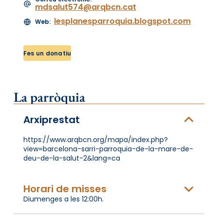
mdsalut574@arqbcn.cat
lesplanesparroquia.blogspot.com
Web:
Fes un donatiu
La parròquia
Arxiprestat
https://www.arqbcn.org/mapa/index.php?
view=barcelona-sarri-parroquia-de-la-mare-de-
deu-de-la-salut-2&lang=ca
Horari de misses
Diumenges a les 12:00h.