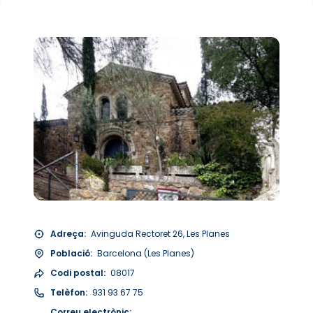
Adreça:
Avinguda Rectoret 26, Les Planes
Població:
Barcelona (Les Planes)
Codi postal:
08017
Telèfon:
931 93 67 75
Correu electrònic: