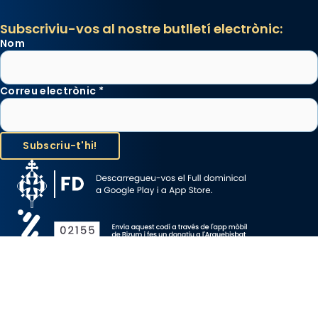
Subscriviu-vos al nostre butlletí electrònic:
Nom
Correu electrònic
*
Avís Legal
Protecció de Dades
Política de Cookies
Canal de denúncia
Copyright 2026 ©ARQUEBISBAT DE BARCELONA, tots els drets
reservats.