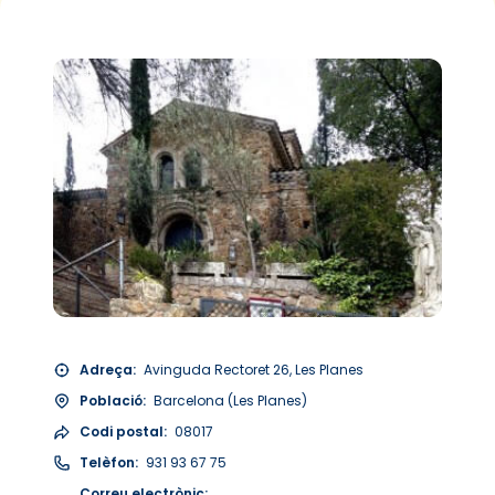
Adreça:
Avinguda Rectoret 26, Les Planes
Població:
Barcelona (Les Planes)
Codi postal:
08017
Telèfon:
931 93 67 75
Correu electrònic: