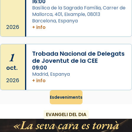
16:00
Basílica de la Sagrada Família, Carrer de
«A Raïms de Sant Jaume, raïms aigualits;
Mallorca, 401, Eixample, 08013
raïms de setembre te'n llepes els dits»,
Barcelona, Espanya
segons una dita popular.
2026
+ info
Photo
View on Facebook
·
Share
1
Trobada Nacional de Delegats
de Joventut de la CEE
oct.
09:00
Madrid, Espanya
2026
+ info
Esdeveniments
EVANGELI DEL DIA
La seva cara es tornà