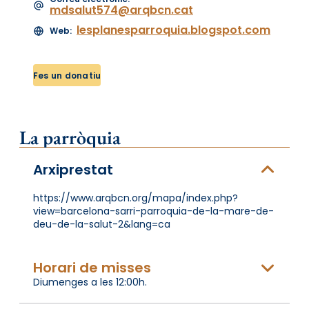
mdsalut574@arqbcn.cat
lesplanesparroquia.blogspot.com
Web:
Fes un donatiu
La parròquia
Arxiprestat
https://www.arqbcn.org/mapa/index.php?
view=barcelona-sarri-parroquia-de-la-mare-de-
deu-de-la-salut-2&lang=ca
Horari de misses
Diumenges a les 12:00h.