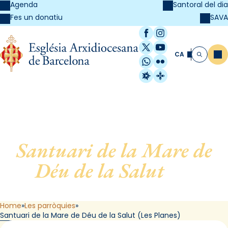
Agenda
Santoral del dia
SAVA
Fes un donatiu
Facebook
Instagram
X / Twitter
YouTube
CA
Me
Cerca
WhatsApp
Flickr
Radio Estel
Catalunya Cristi
Santuari de la Mare de
Déu de la Salut
, de
Barcelona (Les Planes)
Home
Les parròquies
Santuari de la Mare de Déu de la Salut (Les Planes)