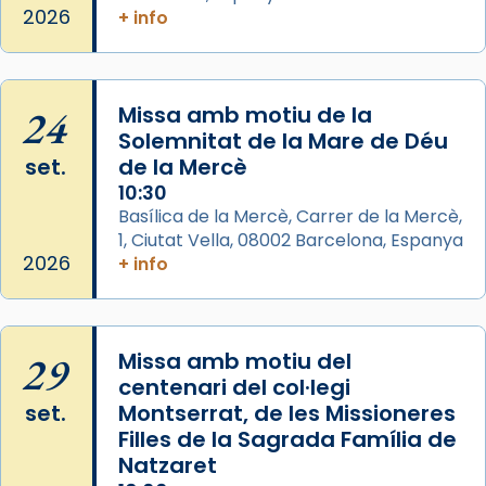
2026
+ info
Arquebisbat de Barcelona
2 weeks ago
Jaume, fill de Zebedeu, és juntament amb el
24
Missa amb motiu de la
seu germà Joan i Pere un dels que
Solemnitat de la Mare de Déu
acompanyava més de prop Jesús.
set.
de la Mercè
Segons el llibre dels Fets (12,2) fou el primer
10:30
apòstol màrtir, decapitat a Jerusalem per
Basílica de la Mercè, Carrer de la Mercè,
1, Ciutat Vella, 08002 Barcelona, Espanya
Herodes Agripa (vers l'any 44).
2026
+ info
Patró de Galícia, després de les invasions
musulmanes fou venerat com a patró dels
Regnes castellans i més tard de tota
29
Missa amb motiu del
Espanya.
centenari del col·legi
El seu sepulcre a Compostela fou un gran
set.
Montserrat, de les Missioneres
centre de peregrinacions medievals de tot
Filles de la Sagrada Família de
el món cristià, després de Roma i terra
Natzaret
Santa.