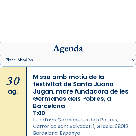
Mons. David Abadías.
📸 Dr. G. Simón
Photo
View on Facebook
·
Share
Agenda
Arquebisbat de Barcelona
2 weeks ago
Memòria de les santes Juliana i
Semproniana, verges i màrtirs.
30
Missa amb motiu de la
festivitat de Santa Juana
Acompanyant la història de sant Cugat, a
ag.
Jugan, mare fundadora de les
partir de l’Edat Mitjana sorgeix la tradició
Germanes dels Pobres, a
que les santes Juliana (“relatiu a Júlia”) i
Barcelona
Semproniana (“relatiu a Semprònia =
11:00
eterna”) són deixebles seves. I l’any 1667, el
Llar d’avis Germanetes dels Pobres,
frare Joan Gaspar Roig, afirma en una obra
Carrer de Sant Salvador, 1, Gràcia, 08012
que les santes són filles de l’antiga Iluro.
Barcelona, Espanya