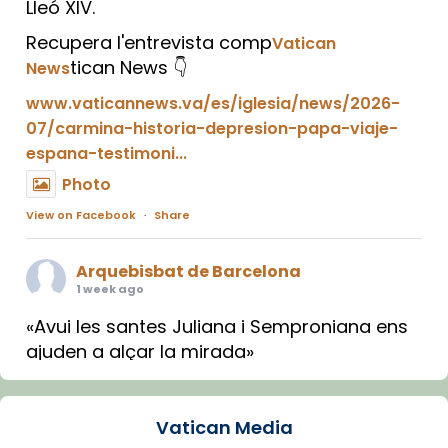
Lleó XIV.
Recupera l'entrevista comp
Vatican
tican News 👇
News
www.vaticannews.va/es/iglesia/news/2026-
07/carmina-historia-depresion-papa-viaje-
espana-testimoni...
Photo
View on Facebook
·
Share
Arquebisbat de Barcelona
1 week ago
«Avui les santes Juliana i Semproniana ens
ajuden a alçar la mirada»
Mons. Sergi Gordo, bisbe de Tortosa, ha
presidit aquest 27 de juliol la missa de Les
Vatican Media
Santes de Mataró.