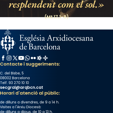
resplendent com el sol.
(Mt 17,1-9)
Facebook
Instagram
X / Twitter
YouTube
WhatsApp
Flickr
Radio Estel
Catalunya Cristiana
Contacte i suggeriments:
C. del Bisbe, 5
08002 Barcelona
Telf. 93 270 10 10
secgral@arqbcn.cat
Horari d'atenció al públic:
de dilluns a divendres, de 9 a 14 h.
Visites a l'Arxiu Diocesà:
de dilluns a dijous, de 10 a 13 h.