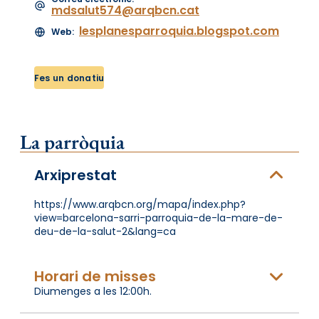
mdsalut574@arqbcn.cat
lesplanesparroquia.blogspot.com
Web:
Fes un donatiu
La parròquia
Arxiprestat
https://www.arqbcn.org/mapa/index.php?
view=barcelona-sarri-parroquia-de-la-mare-de-
deu-de-la-salut-2&lang=ca
Horari de misses
Diumenges a les 12:00h.