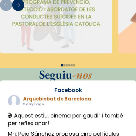
Seguiu
-nos
Facebook
Arquebisbat de Barcelona
5 days ago
🎬 Aquest estiu, cinema per gaudir i també
per reflexionar!
Mn. Peio Sánchez proposa cinc pel·lícules