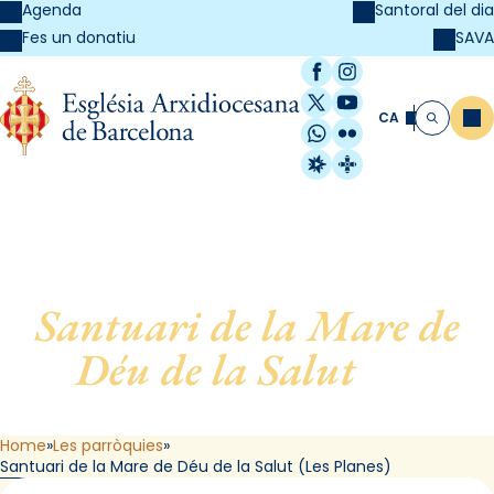
Agenda
Santoral del dia
SAVA
Fes un donatiu
Facebook
Instagram
X / Twitter
YouTube
CA
Me
Cerca
WhatsApp
Flickr
Radio Estel
Catalunya Cristi
Santuari de la Mare de
Déu de la Salut
, de
Barcelona (Les Planes)
Home
Les parròquies
Santuari de la Mare de Déu de la Salut (Les Planes)