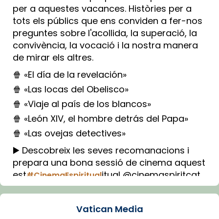
per a aquestes vacances. Històries per a
tots els públics que ens conviden a fer-nos
preguntes sobre l'acollida, la superació, la
convivència, la vocació i la nostra manera
de mirar els altres.
🍿 «El día de la revelación»
🍿 «Las locas del Obelisco»
🍿 «Viaje al país de los blancos»
🍿 «León XIV, el hombre detrás del Papa»
🍿 «Las ovejas detectives»
▶️ Descobreix les seves recomanacions i
prepara una bona sessió de cinema aquest
est
itual @cinemaspiritcat
#CinemaEspiritual
Imatge: Generada amb IA (OpenAI)
Video
Vatican Media