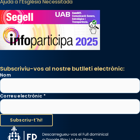
Ajuda a l’Església Necessitada
diablesses amb música i ball propis. Festa
gran a Mataró.
«Si vols saber què és calor, ves per les
Santes a Mataró»🥵.
Photo
View on Facebook
·
Share
Subscriviu-vos al nostre butlletí electrònic:
Nom
Correu electrònic
*