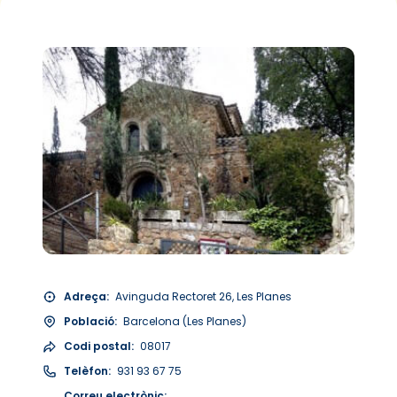
Adreça:
Avinguda Rectoret 26, Les Planes
Població:
Barcelona (Les Planes)
Codi postal:
08017
Telèfon:
931 93 67 75
Correu electrònic: