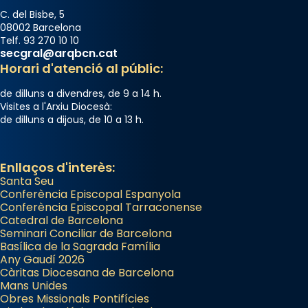
Acompanyant la història de sant Cugat, a
C. del Bisbe, 5
partir de l’Edat Mitjana sorgeix la tradició
08002 Barcelona
Telf. 93 270 10 10
que les santes Juliana (“relatiu a Júlia”) i
secgral@arqbcn.cat
Semproniana (“relatiu a Semprònia =
Horari d'atenció al públic:
eterna”) són deixebles seves. I l’any 1667, el
de dilluns a divendres, de 9 a 14 h.
frare Joan Gaspar Roig, afirma en una obra
Visites a l'Arxiu Diocesà:
que les santes són filles de l’antiga Iluro.
de dilluns a dijous, de 10 a 13 h.
Mataró en reivindicarà les relíquies fins que
les aconseguirà el 1772. L’ofici que es canta
a la “Missa de les Santes” (“Missa de
Enllaços d'interès:
Santa Seu
Glòria”) fou composta el 1848 per Mn.
Conferència Episcopal Espanyola
Manuel Blanch, amb aire d’òpera
Conferència Episcopal Tarraconense
italianitzant; s’interpreta per privilegi
Catedral de Barcelona
pontifici, amb orquestra i cor, i té una
Seminari Conciliar de Barcelona
Basílica de la Sagrada Família
duració aproximada de tres hores. Després,
Any Gaudí 2026
processó (recuperada el 1972) al voltant
Càritas Diocesana de Barcelona
del temple amb les relíquies de les santes.
Mans Unides
Obres Missionals Pontifícies
Des de 1985 hi participa també un grup de