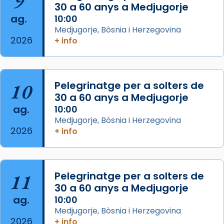
9
30 a 60 anys a Medjugorje
Photo
ag.
10:00
View on Facebook
·
Share
Medjugorje, Bòsnia i Herzegovina
2026
+ info
Arquebisbat de Barcelona
is at Catedral
de Barcelona.
2 weeks ago
Aquest dilluns, 27 de juliol, ha tingut lloc la
10
Pelegrinatge per a solters de
missa d’acció de gràcies en agraïment al
30 a 60 anys a Medjugorje
ag.
comitè organitzador de la visita apostòlica
10:00
Medjugorje, Bòsnia i Herzegovina
del Sant Pare Lleó XIV a Barcelona, i als
2026
+ info
col·laboradors, a la Catedral de Barcelona.
L’arquebisbe de Barcelona, el cardenal Joan
Josep Omella, ha presidit la missa i l’ha
11
Pelegrinatge per a solters de
concelebrat el bisbe auxiliar de Barcelona,
30 a 60 anys a Medjugorje
Mons. David Abadías.
ag.
10:00
📸 Dr. G. Simón
Medjugorje, Bòsnia i Herzegovina
2026
+ info
Photo