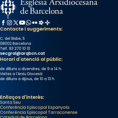
Facebook
Instagram
X / Twitter
YouTube
WhatsApp
Flickr
Radio Estel
Catalunya Cristiana
Contacte i suggeriments:
C. del Bisbe, 5
08002 Barcelona
Telf. 93 270 10 10
secgral@arqbcn.cat
Horari d'atenció al públic:
de dilluns a divendres, de 9 a 14 h.
Visites a l'Arxiu Diocesà:
de dilluns a dijous, de 10 a 13 h.
Enllaços d'interès:
Santa Seu
Conferència Episcopal Espanyola
Conferència Episcopal Tarraconense
Catedral de Barcelona