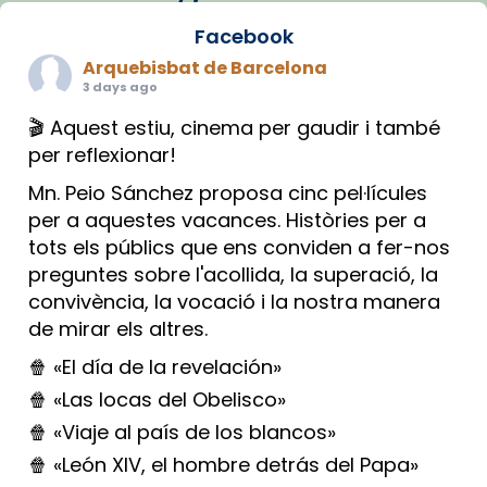
Facebook
Arquebisbat de Barcelona
3 days ago
🎬 Aquest estiu, cinema per gaudir i també
per reflexionar!
Mn. Peio Sánchez proposa cinc pel·lícules
per a aquestes vacances. Històries per a
tots els públics que ens conviden a fer-nos
preguntes sobre l'acollida, la superació, la
convivència, la vocació i la nostra manera
de mirar els altres.
🍿 «El día de la revelación»
🍿 «Las locas del Obelisco»
🍿 «Viaje al país de los blancos»
🍿 «León XIV, el hombre detrás del Papa»