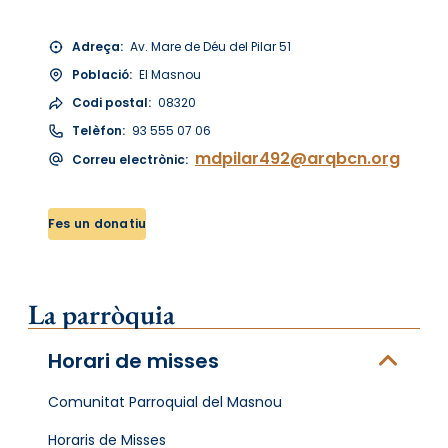
Adreça:
Av. Mare de Déu del Pilar 51
Població:
El Masnou
Codi postal:
08320
Telèfon:
93 555 07 06
mdpilar492@arqbcn.org
Correu electrònic:
Fes un donatiu
La parròquia
Horari de misses
Comunitat Parroquial del Masnou
Horaris de Misses