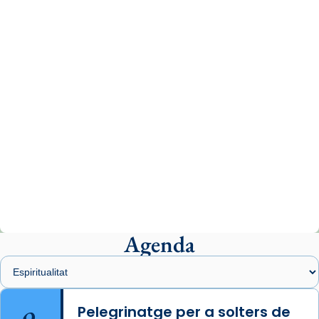
www.vaticannews.va/es/iglesia/news/2026-
07/carmina-historia-depresion-papa-viaje-
espana-testimoni...
Photo
View on Facebook
·
Share
Arquebisbat de Barcelona
2 weeks ago
«Avui les santes Juliana i Semproniana ens
ajuden a alçar la mirada»
Mons. Sergi Gordo, bisbe de Tortosa, ha
presidit aquest 27 de juliol la missa de Les
Agenda
Santes de Mataró.
🔗
tinyurl.com/cvu5jmbk
📸 J. Merino
Pelegrinatge per a solters de