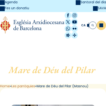
Agenda
Santoral del dia
SAVA
Fes un donatiu
Facebook
Instagram
X / Twitter
YouTube
CA
Me
Cerca
WhatsApp
Flickr
Radio Estel
Catalunya Cristi
Mare de Déu del Pilar
,
d’El Masnou
Home
Les parròquies
Mare de Déu del Pilar (Masnou)