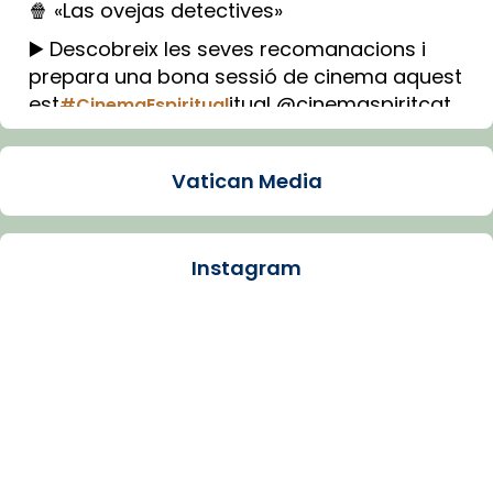
🍿 «Las ovejas detectives»
▶️ Descobreix les seves recomanacions i
prepara una bona sessió de cinema aquest
est
itual @cinemaspiritcat
#CinemaEspiritual
Imatge: Generada amb IA (OpenAI)
Video
Vatican Media
View on Facebook
·
Share
Instagram
Arquebisbat de Barcelona
1 week ago
La Carmina va patir depressió. Fa gairebé
dos mesos, a l'Estadi Lluís Companys, la
jove va fer arribar el seu testimoni al papa
Lleó XIV.
Recupera l'entrevista comp
Vatican
tican News 👇
News