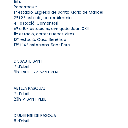
18h.
Recorregut:
1ª estació, Església de Santa Maria de Maricel
2ª i 3ª estació, carrer Almeria
4ª estació, Cementeri
5ª a 10ª estacions, avinguda Joan XXIII
11ª estació, carrer Buenos Aires
12ª estació, Casa Benèfica
13ª i 14ª estacions, Sant Pere
DISSABTE SANT
7 d’abril
9h. LAUDES A SANT PERE
VETLLA PASQUAL
7 d’abril
23h. A SANT PERE
DIUMENGE DE PASQUA
8 d’abril