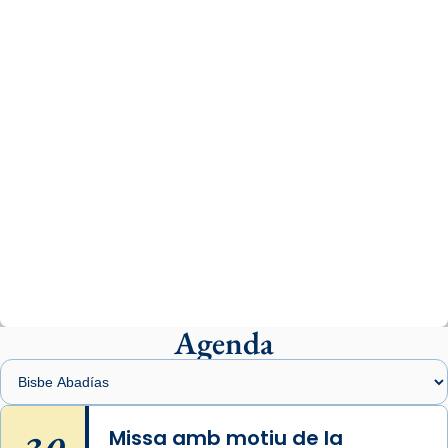
www.vaticannews.va/es/iglesia/news/2026-
07/carmina-historia-depresion-papa-viaje-
espana-testimoni...
Photo
View on Facebook
·
Share
Arquebisbat de Barcelona
2 weeks ago
«Avui les santes Juliana i Semproniana ens
ajuden a alçar la mirada»
Mons. Sergi Gordo, bisbe de Tortosa, ha
presidit aquest 27 de juliol la missa de Les
Agenda
Santes de Mataró.
🔗
tinyurl.com/cvu5jmbk
📸 J. Merino
Missa amb motiu de la