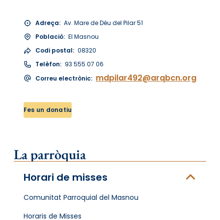
Adreça:
Av. Mare de Déu del Pilar 51
Població:
El Masnou
Codi postal:
08320
Telèfon:
93 555 07 06
mdpilar492@arqbcn.org
Correu electrònic:
Fes un donatiu
La parròquia
Horari de misses
Comunitat Parroquial del Masnou
Horaris de Misses