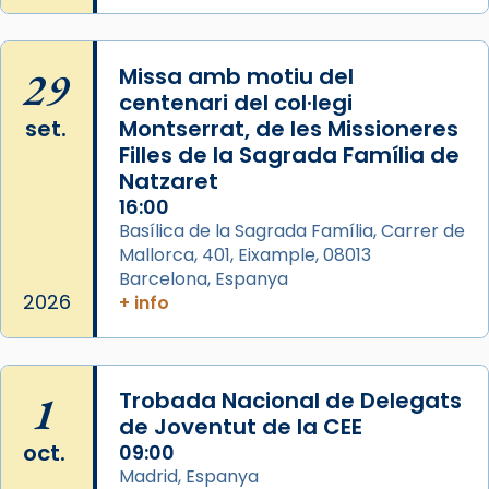
Glòria”) fou composta el 1848 per Mn.
Manuel Blanch, amb aire d’òpera
italianitzant; s’interpreta per privilegi
29
Missa amb motiu del
pontifici, amb orquestra i cor, i té una
centenari del col·legi
duració aproximada de tres hores. Després,
set.
Montserrat, de les Missioneres
processó (recuperada el 1972) al voltant
Filles de la Sagrada Família de
del temple amb les relíquies de les santes.
Natzaret
Des de 1985 hi participa també un grup de
16:00
diablesses amb música i ball propis. Festa
Basílica de la Sagrada Família, Carrer de
gran a Mataró.
Mallorca, 401, Eixample, 08013
Barcelona, Espanya
«Si vols saber què és calor, ves per les
2026
+ info
Santes a Mataró»🥵.
Photo
View on Facebook
·
Share
1
Trobada Nacional de Delegats
de Joventut de la CEE
oct.
09:00
Madrid, Espanya