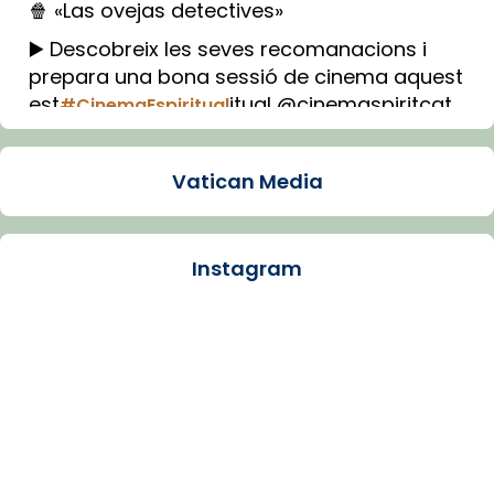
🍿 «Las ovejas detectives»
▶️ Descobreix les seves recomanacions i
prepara una bona sessió de cinema aquest
est
itual @cinemaspiritcat
#CinemaEspiritual
Imatge: Generada amb IA (OpenAI)
Video
Vatican Media
View on Facebook
·
Share
Instagram
Arquebisbat de Barcelona
1 week ago
La Carmina va patir depressió. Fa gairebé
dos mesos, a l'Estadi Lluís Companys, la
jove va fer arribar el seu testimoni al papa
Lleó XIV.
Recupera l'entrevista comp
Vatican
tican News 👇
News