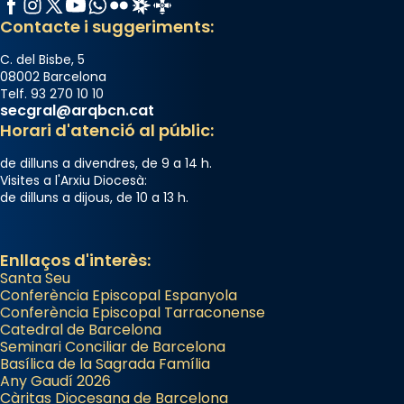
Facebook
Instagram
X / Twitter
YouTube
WhatsApp
Flickr
Radio Estel
Catalunya Cristiana
Contacte i suggeriments:
C. del Bisbe, 5
08002 Barcelona
Telf. 93 270 10 10
secgral@arqbcn.cat
Horari d'atenció al públic:
de dilluns a divendres, de 9 a 14 h.
Visites a l'Arxiu Diocesà:
de dilluns a dijous, de 10 a 13 h.
Enllaços d'interès:
Santa Seu
Conferència Episcopal Espanyola
Conferència Episcopal Tarraconense
Catedral de Barcelona
Seminari Conciliar de Barcelona
Basílica de la Sagrada Família
Any Gaudí 2026
Càritas Diocesana de Barcelona