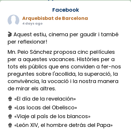
Facebook
Arquebisbat de Barcelona
4 days ago
🎬 Aquest estiu, cinema per gaudir i també
per reflexionar!
Mn. Peio Sánchez proposa cinc pel·lícules
per a aquestes vacances. Històries per a
tots els públics que ens conviden a fer-nos
preguntes sobre l'acollida, la superació, la
convivència, la vocació i la nostra manera
de mirar els altres.
🍿 «El día de la revelación»
🍿 «Las locas del Obelisco»
🍿 «Viaje al país de los blancos»
🍿 «León XIV, el hombre detrás del Papa»