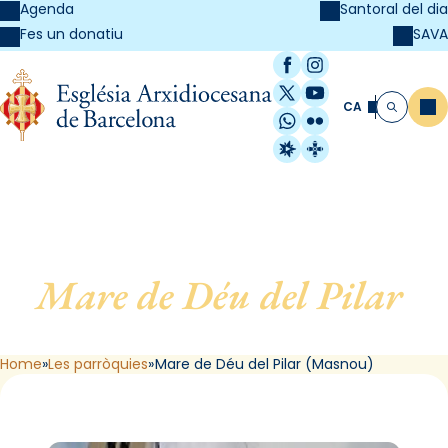
Agenda
Santoral del dia
SAVA
Fes un donatiu
Facebook
Instagram
X / Twitter
YouTube
CA
Me
Cerca
WhatsApp
Flickr
Radio Estel
Catalunya Cristi
Mare de Déu del Pilar
,
d’El Masnou
Home
Les parròquies
Mare de Déu del Pilar (Masnou)