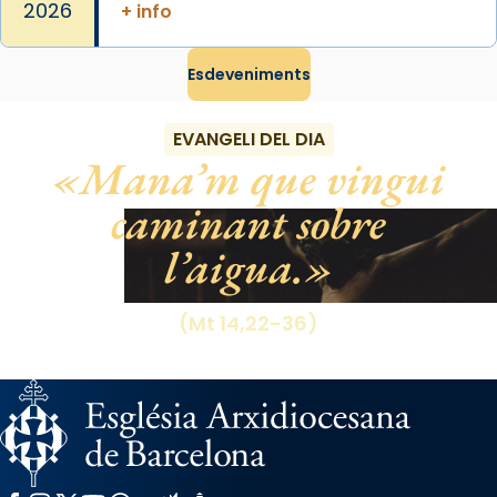
2026
+ info
Esdeveniments
EVANGELI DEL DIA
Mana’m que vingui
caminant sobre
l’aigua.
(Mt 14,22-36)