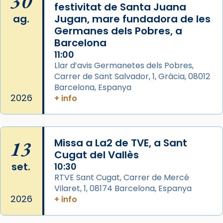
30
festivitat de Santa Juana
Photo
ag.
Jugan, mare fundadora de les
View on Facebook
·
Share
Germanes dels Pobres, a
Barcelona
Arquebisbat de Barcelona
is at Catedral
11:00
de Barcelona.
Llar d’avis Germanetes dels Pobres,
2 weeks ago
Carrer de Sant Salvador, 1, Gràcia, 08012
Aquest dilluns, 27 de juliol, ha tingut lloc la
Barcelona, Espanya
missa d’acció de gràcies en agraïment al
2026
+ info
comitè organitzador de la visita apostòlica
del Sant Pare Lleó XIV a Barcelona, i als
col·laboradors, a la Catedral de Barcelona.
13
Missa a La2 de TVE, a Sant
L’arquebisbe de Barcelona, el cardenal Joan
Cugat del Vallès
Josep Omella, ha presidit la missa i l’ha
set.
10:30
concelebrat el bisbe auxiliar de Barcelona,
RTVE Sant Cugat, Carrer de Mercé
Mons. David Abadías.
Vilaret, 1, 08174 Barcelona, Espanya
2026
+ info
📸 Dr. G. Simón
Photo