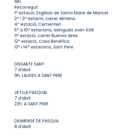
18h.
Recorregut:
1ª estació, Església de Santa Maria de Maricel
2ª i 3ª estació, carrer Almeria
4ª estació, Cementeri
5ª a 10ª estacions, avinguda Joan XXIII
11ª estació, carrer Buenos Aires
12ª estació, Casa Benèfica
13ª i 14ª estacions, Sant Pere
DISSABTE SANT
7 d’abril
9h. LAUDES A SANT PERE
VETLLA PASQUAL
7 d’abril
23h. A SANT PERE
DIUMENGE DE PASQUA
8 d’abril