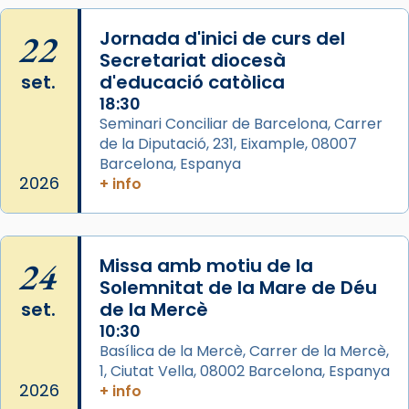
View on Facebook
·
Share
22
Jornada d'inici de curs del
Secretariat diocesà
Arquebisbat de Barcelona
set.
d'educació catòlica
2 weeks ago
18:30
Seminari Conciliar de Barcelona, Carrer
Memòria de les santes Juliana i
de la Diputació, 231, Eixample, 08007
Semproniana, verges i màrtirs.
Barcelona, Espanya
Acompanyant la història de sant Cugat, a
2026
+ info
partir de l’Edat Mitjana sorgeix la tradició
que les santes Juliana (“relatiu a Júlia”) i
Semproniana (“relatiu a Semprònia =
24
Missa amb motiu de la
eterna”) són deixebles seves. I l’any 1667, el
Solemnitat de la Mare de Déu
frare Joan Gaspar Roig, afirma en una obra
set.
de la Mercè
que les santes són filles de l’antiga Iluro.
10:30
Mataró en reivindicarà les relíquies fins que
Basílica de la Mercè, Carrer de la Mercè,
les aconseguirà el 1772. L’ofici que es canta
1, Ciutat Vella, 08002 Barcelona, Espanya
a la “Missa de les Santes” (“Missa de
2026
+ info