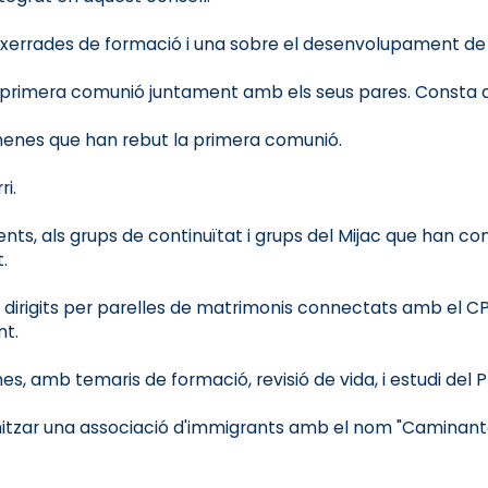
xerrades de formació i una sobre el desenvolupament de la
e primera comunió juntament amb els seus pares. Consta d
i nenes que han rebut la primera comunió.
i.
ts, als grups de continuïtat i grups del Mijac que han co
.
 dirigits per parelles de matrimonis connectats amb el CP
nt.
s, amb temaris de formació, revisió de vida, i estudi del P
itzar una associació d'immigrants amb el nom "Caminantes s