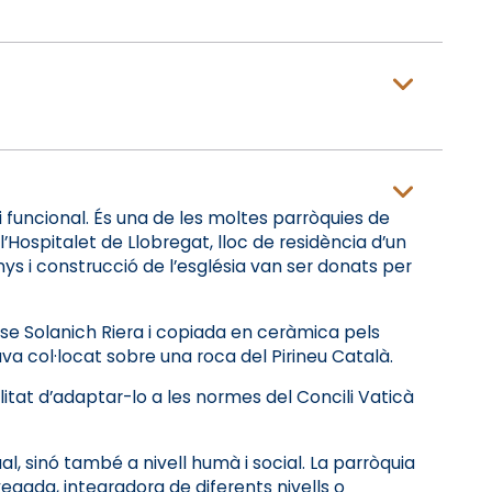
i funcional. És una de les moltes parròquies de
 l’Hospitalet de Llobregat, lloc de residència d’un
ys i construcció de l’església van ser donats per
lense Solanich Riera i copiada en ceràmica pels
va col·locat sobre una roca del Pirineu Català.
alitat d’adaptar-lo a les normes del Concili Vaticà
al, sinó també a nivell humà i social. La parròquia
 vegada, integradora de diferents nivells o