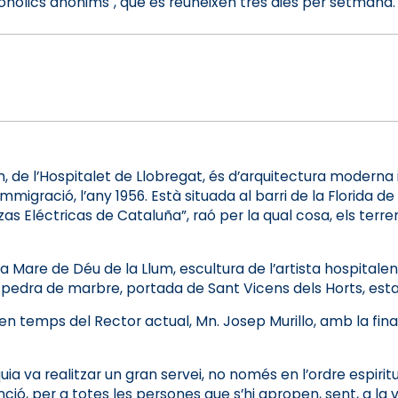
ohòlics anònims", que es reuneixen tres dies per setmana.
, de l’Hospitalet de Llobregat, és d’arquitectura moderna 
migració, l’any 1956. Està situada al barri de la Florida de
 Eléctricas de Cataluña”, raó per la qual cosa, els terren
de la Mare de Déu de la Llum, escultura de l’artista hospita
e pedra de marbre, portada de Sant Vicens dels Horts, esta
79, en temps del Rector actual, Mn. Josep Murillo, amb la fin
a va realitzar un gran servei, no només en l’ordre espiritu
enció, per a totes les persones que s’hi apropen, sent, a la