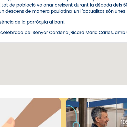
itat de població va anar creixent durant la dècada dels 60,
n descens de manera paulatina. En l´actualitat són unes 
sència de la parròquia al barri.
 celebrada pel Senyor Cardenal,Ricard Maria Carles, amb un