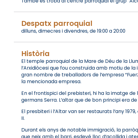
També es troba al centre parroquial el grup "Alc
Despatx parroquial
dilluns, dimecres i divendres, de 19:00 a 20:00
Història
El temple parroquial de la Mare de Déu de la Llum
l’Arxidiòcesi que fou construïda amb motiu de la im
gran nombre de treballadors de l’empresa “Fuerzas
la mencionada empresa.
En el frontispici del prebisteri, hi ha la imatge 
germans Serra. L’altar que de bon principi era d
El presbiteri i l’Altar van ser restaurats l’any 19
II.
Durant els anys de notable immigració, la parròqui
que neix amb el barri, esdevé lloc d’acollida i at