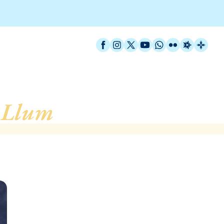
Facebook
Instagram
X / Twitter
YouTube
WhatsApp
Flickr
Radio Est
Catal
 Llum
, de L´Hospitalet 