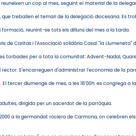
 reuneixen un cop al mes, seguint el material de la delegac
 que treballen el temari de la delegació diocesana. Es tr
formació, reunint-se tots els dilluns del mes a la tarda.
s de Caritas i l'Associació solidària Casal "la Llumeneta" d
es torbades per a tota la comunitat: Advent-Nadal, Quare
 rector. S'encarreguen d'administrar l'economia de la par
t. El tercer diumenge de mes, a les 18'00h. es congrega a 
dultes, dirigida per un sacerdot de la parròquia.
2000 a la germandat rociera de Carmona, on celebren els seu