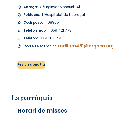
Adreça:
C/Enginyer Moncunill 41
Població:
L´Hospitalet de Llobregat
Codi postal:
08905
Telèfon mòbil:
659 421 773
Telèfon:
93 440 07 45
mdllum451@arqbcn.or
Correu electrònic:
Fes un donatiu
La parròquia
Horari de misses