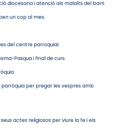
ió diocesana i atenció als malalts del barri.
oben un cop al mes.
es del centre parroquial.
sma-Pasqua i final de curs.
ròquia.
la parròquia per pregar les vespres amb
s actes religiosos per viure la fe i els