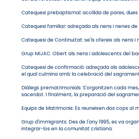
Catequesi prebaptismal: acollida de pares, dues 
Catequesi familiar: adreçada als nens i nenes d
Catequesi de Continuïtat: se'ls ofereix als nens 
Grup MIJAC. Obert als nens i adolescents del barr
Catequesi de confirmació: adreçada als adolescen
el qual culmina amb la celebració del sagrament
Diàlegs prematrimonials: S'organitzen cada mes,
sacerdot. I finalment, la preparació del sagrame
Equips de Matrimonis: Es reuneixen dos cops al me
Grup d'immigrants: Des de l'any 1995, es va organ
integrar-los en la comunitat cristiana.