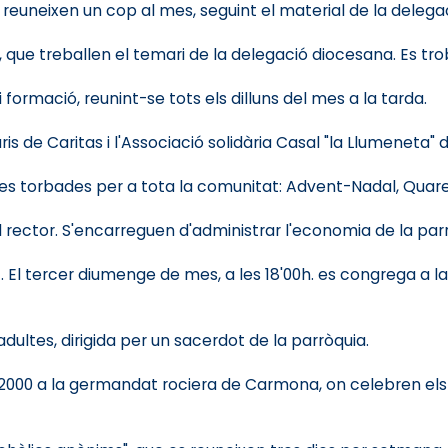
 reuneixen un cop al mes, seguint el material de la delegac
 que treballen el temari de la delegació diocesana. Es tr
formació, reunint-se tots els dilluns del mes a la tarda.
s de Caritas i l'Associació solidària Casal "la Llumeneta" d
es torbades per a tota la comunitat: Advent-Nadal, Quare
 rector. S'encarreguen d'administrar l'economia de la par
t. El tercer diumenge de mes, a les 18'00h. es congrega a 
dultes, dirigida per un sacerdot de la parròquia.
2000 a la germandat rociera de Carmona, on celebren els seu