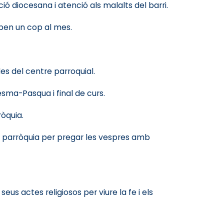
ió diocesana i atenció als malalts del barri.
oben un cop al mes.
es del centre parroquial.
sma-Pasqua i final de curs.
ròquia.
la parròquia per pregar les vespres amb
s actes religiosos per viure la fe i els