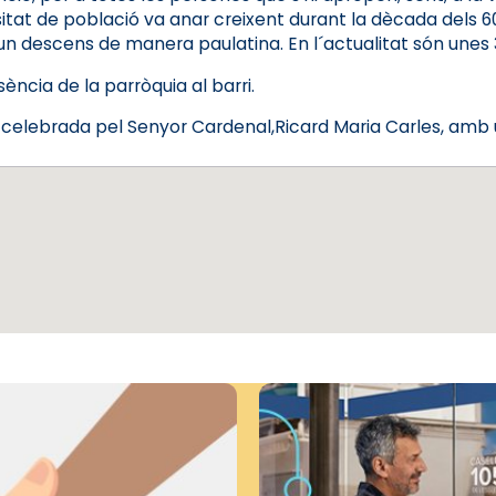
itat de població va anar creixent durant la dècada dels 60,
n descens de manera paulatina. En l´actualitat són unes 
sència de la parròquia al barri.
 celebrada pel Senyor Cardenal,Ricard Maria Carles, amb un