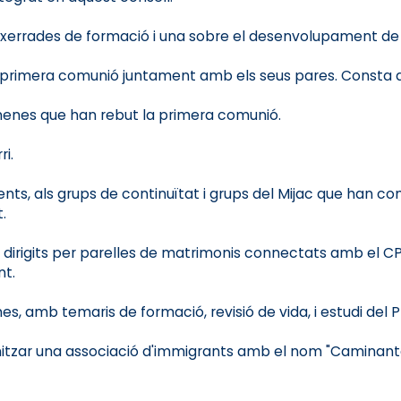
xerrades de formació i una sobre el desenvolupament de la
e primera comunió juntament amb els seus pares. Consta d
i nenes que han rebut la primera comunió.
i.
ts, als grups de continuïtat i grups del Mijac que han co
.
 dirigits per parelles de matrimonis connectats amb el CP
nt.
s, amb temaris de formació, revisió de vida, i estudi del P
itzar una associació d'immigrants amb el nom "Caminantes s