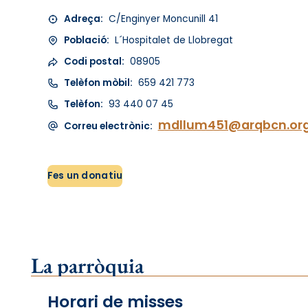
Adreça:
C/Enginyer Moncunill 41
Població:
L´Hospitalet de Llobregat
Codi postal:
08905
Telèfon mòbil:
659 421 773
Telèfon:
93 440 07 45
mdllum451@arqbcn.or
Correu electrònic:
Fes un donatiu
La parròquia
Horari de misses