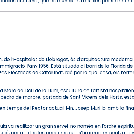
ohòlics anònims", que es reuneixen tres dies per setmana.
, de l’Hospitalet de Llobregat, és d’arquitectura moderna 
migració, l’any 1956. Està situada al barri de la Florida de
 Eléctricas de Cataluña”, raó per la qual cosa, els terren
de la Mare de Déu de la Llum, escultura de l’artista hospita
e pedra de marbre, portada de Sant Vicens dels Horts, esta
79, en temps del Rector actual, Mn. Josep Murillo, amb la fin
a va realitzar un gran servei, no només en l’ordre espiritu
enció, per a totes les persones que s’hi apropen, sent, a la