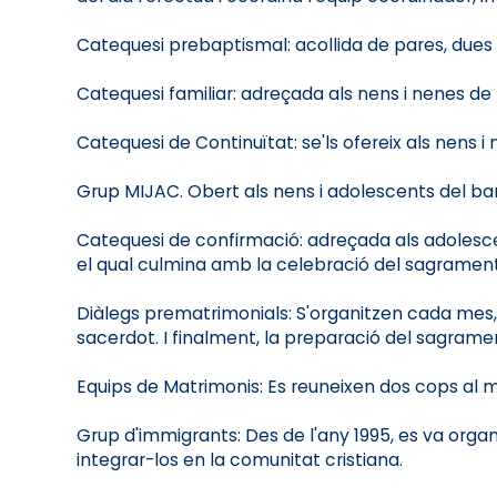
Catequesi prebaptismal: acollida de pares, dues 
Catequesi familiar: adreçada als nens i nenes d
Catequesi de Continuïtat: se'ls ofereix als nens 
Grup MIJAC. Obert als nens i adolescents del barr
Catequesi de confirmació: adreçada als adolescen
el qual culmina amb la celebració del sagrament
Diàlegs prematrimonials: S'organitzen cada mes,
sacerdot. I finalment, la preparació del sagrame
Equips de Matrimonis: Es reuneixen dos cops al me
Grup d'immigrants: Des de l'any 1995, es va organ
integrar-los en la comunitat cristiana.