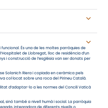
i funcional. És una de les moltes parròquies de
 l’Hospitalet de Llobregat, lloc de residència d’un
ys i construcció de l’església van ser donats per
lense Solanich Riera i copiada en ceràmica pels
va col·locat sobre una roca del Pirineu Català.
alitat d’adaptar-lo a les normes del Concili Vaticà
al, sinó també a nivell humà i social. La parròquia
 vegada, integradora de diferents nivells o