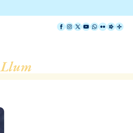
Facebook
Instagram
X / Twitter
YouTube
WhatsApp
Flickr
Radio Est
Catal
 Llum
, de L´Hospitalet 