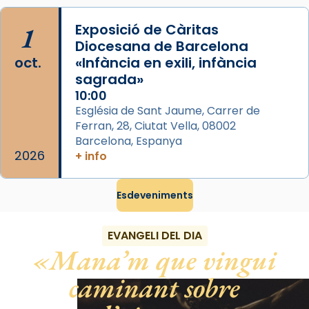
pontifici, amb orquestra i cor, i té una
duració aproximada de tres hores. Després,
1
Exposició de Càritas
processó (recuperada el 1972) al voltant
Diocesana de Barcelona
del temple amb les relíquies de les santes.
oct.
«Infància en exili, infància
Des de 1985 hi participa també un grup de
sagrada»
diablesses amb música i ball propis. Festa
10:00
gran a Mataró.
Església de Sant Jaume, Carrer de
Ferran, 28, Ciutat Vella, 08002
«Si vols saber què és calor, ves per les
Barcelona, Espanya
Santes a Mataró»🥵.
2026
+ info
Photo
Esdeveniments
View on Facebook
·
Share
EVANGELI DEL DIA
Mana’m que vingui
caminant sobre