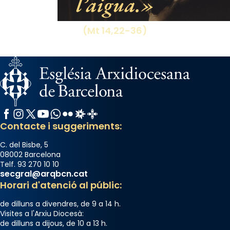
l’aigua.
(Mt 14,22-36)
Facebook
Instagram
X / Twitter
YouTube
WhatsApp
Flickr
Radio Estel
Catalunya Cristiana
Contacte i suggeriments:
C. del Bisbe, 5
08002 Barcelona
Telf. 93 270 10 10
secgral@arqbcn.cat
Horari d'atenció al públic:
de dilluns a divendres, de 9 a 14 h.
Visites a l'Arxiu Diocesà:
de dilluns a dijous, de 10 a 13 h.