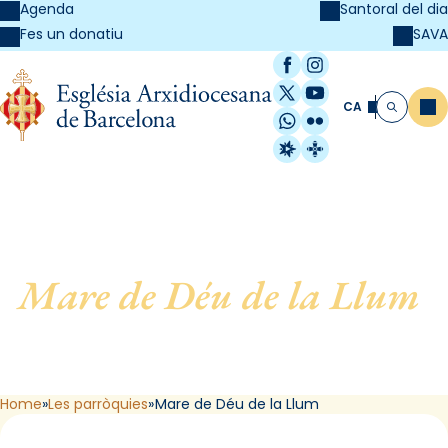
Agenda
Santoral del dia
SAVA
Fes un donatiu
Facebook
Instagram
X / Twitter
YouTube
CA
Me
Cerca
WhatsApp
Flickr
Radio Estel
Catalunya Cristi
Mare de Déu de la Llum
,
de L´Hospitalet de
Llobregat
Home
Les parròquies
Mare de Déu de la Llum