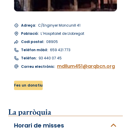
Adreça:
C/Enginyer Moncunill 41
Població:
L´Hospitalet de Llobregat
Codi postal:
08905
Telèfon mòbil:
659 421 773
Telèfon:
93 440 07 45
mdllum451@arqbcn.org
Correu electrònic:
Fes un donatiu
La parròquia
Horari de misses