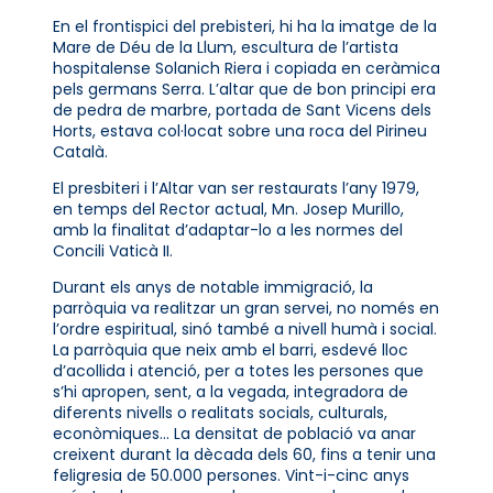
En el frontispici del prebisteri, hi ha la imatge de la
Mare de Déu de la Llum, escultura de l’artista
hospitalense Solanich Riera i copiada en ceràmica
pels germans Serra. L’altar que de bon principi era
de pedra de marbre, portada de Sant Vicens dels
Horts, estava col·locat sobre una roca del Pirineu
Català.
El presbiteri i l’Altar van ser restaurats l’any 1979,
en temps del Rector actual, Mn. Josep Murillo,
amb la finalitat d’adaptar-lo a les normes del
Concili Vaticà II.
Durant els anys de notable immigració, la
parròquia va realitzar un gran servei, no només en
l’ordre espiritual, sinó també a nivell humà i social.
La parròquia que neix amb el barri, esdevé lloc
d’acollida i atenció, per a totes les persones que
s’hi apropen, sent, a la vegada, integradora de
diferents nivells o realitats socials, culturals,
econòmiques… La densitat de població va anar
creixent durant la dècada dels 60, fins a tenir una
feligresia de 50.000 persones. Vint-i-cinc anys