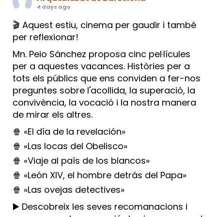
4 days ago
🎬 Aquest estiu, cinema per gaudir i també
per reflexionar!
Mn. Peio Sánchez proposa cinc pel·lícules
per a aquestes vacances. Històries per a
tots els públics que ens conviden a fer-nos
preguntes sobre l'acollida, la superació, la
convivència, la vocació i la nostra manera
de mirar els altres.
🍿 «El día de la revelación»
🍿 «Las locas del Obelisco»
🍿 «Viaje al país de los blancos»
🍿 «León XIV, el hombre detrás del Papa»
🍿 «Las ovejas detectives»
▶️ Descobreix les seves recomanacions i