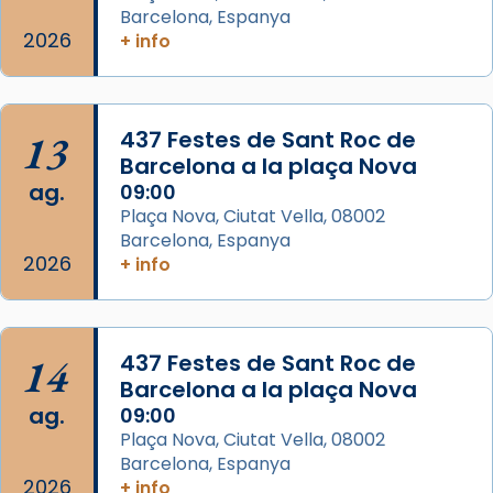
Barcelona, Espanya
Arquebisbat de Barcelona
2026
is at Catedral
+ info
de Barcelona.
2 weeks ago
Aquest dilluns, 27 de juliol, ha tingut lloc la
13
437 Festes de Sant Roc de
missa d’acció de gràcies en agraïment al
Barcelona a la plaça Nova
comitè organitzador de la visita apostòlica
ag.
09:00
del Sant Pare Lleó XIV a Barcelona, i als
Plaça Nova, Ciutat Vella, 08002
col·laboradors, a la Catedral de Barcelona.
Barcelona, Espanya
L’arquebisbe de Barcelona, el cardenal Joan
2026
+ info
Josep Omella, ha presidit la missa i l’ha
concelebrat el bisbe auxiliar de Barcelona,
Mons. David Abadías.
14
437 Festes de Sant Roc de
📸 Dr. G. Simón
Barcelona a la plaça Nova
ag.
09:00
Photo
Plaça Nova, Ciutat Vella, 08002
View on Facebook
·
Share
Barcelona, Espanya
2026
+ info