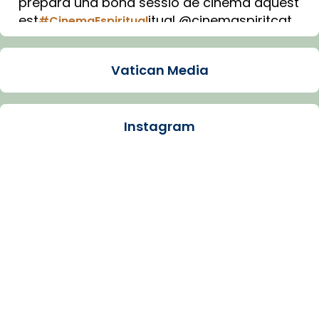
prepara una bona sessió de cinema aquest
est
itual @cinemaspiritcat
#CinemaEspiritual
Imatge: Generada amb IA (OpenAI)
Video
Vatican Media
View on Facebook
·
Share
Instagram
Arquebisbat de Barcelona
1 week ago
La Carmina va patir depressió. Fa gairebé
dos mesos, a l'Estadi Lluís Companys, la
jove va fer arribar el seu testimoni al papa
Lleó XIV.
Recupera l'entrevista comp
Vatican
tican News 👇
News
www.vaticannews.va/es/iglesia/news/2026-
07/carmina-historia-depresion-papa-viaje-