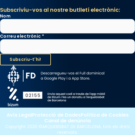
Subscriviu-vos al nostre butlletí electrònic:
Nom
Correu electrònic
*
Avís Legal
Protecció de Dades
Política de Cookies
Canal de denúncia
Copyright 2026 ©ARQUEBISBAT DE BARCELONA, tots els drets
reservats.