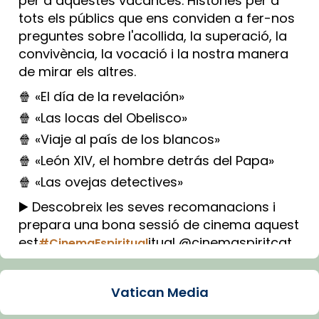
per a aquestes vacances. Històries per a
tots els públics que ens conviden a fer-nos
preguntes sobre l'acollida, la superació, la
convivència, la vocació i la nostra manera
de mirar els altres.
🍿 «El día de la revelación»
🍿 «Las locas del Obelisco»
🍿 «Viaje al país de los blancos»
🍿 «León XIV, el hombre detrás del Papa»
🍿 «Las ovejas detectives»
▶️ Descobreix les seves recomanacions i
prepara una bona sessió de cinema aquest
est
itual @cinemaspiritcat
#CinemaEspiritual
Imatge: Generada amb IA (OpenAI)
Video
Vatican Media
View on Facebook
·
Share