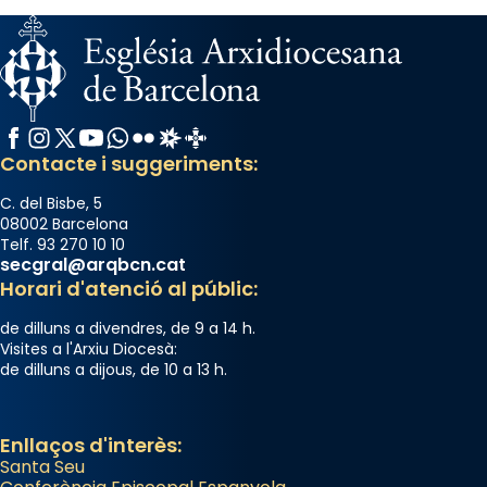
comitè organitzador de la visita apostòlica
del Sant Pare Lleó XIV a Barcelona, i als
col·laboradors, a la Catedral de Barcelona.
L’arquebisbe de Barcelona, el cardenal Joan
Facebook
Instagram
X / Twitter
YouTube
WhatsApp
Flickr
Radio Estel
Catalunya Cristiana
Josep Omella, ha presidit la missa i l’ha
Contacte i suggeriments:
concelebrat el bisbe auxiliar de Barcelona,
Mons. David Abadías.
C. del Bisbe, 5
08002 Barcelona
📸 Dr. G. Simón
Telf. 93 270 10 10
secgral@arqbcn.cat
Photo
Horari d'atenció al públic:
View on Facebook
·
Share
de dilluns a divendres, de 9 a 14 h.
Visites a l'Arxiu Diocesà:
Arquebisbat de Barcelona
de dilluns a dijous, de 10 a 13 h.
2 weeks ago
Memòria de les santes Juliana i
Enllaços d'interès:
Semproniana, verges i màrtirs.
Santa Seu
Acompanyant la història de sant Cugat, a