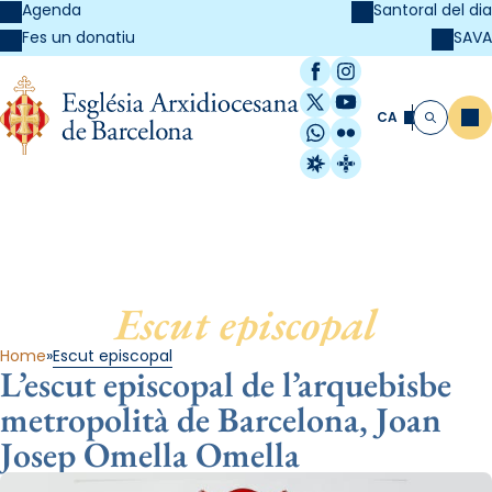
Agenda
Santoral del dia
SAVA
Fes un donatiu
Facebook
Instagram
X / Twitter
YouTube
CA
Me
Cerca
WhatsApp
Flickr
Radio Estel
Catalunya Cristi
Escut episcopal
Home
Escut episcopal
L’escut episcopal de l’arquebisbe
metropolità de Barcelona, Joan
Josep Omella Omella