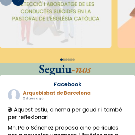
Seguiu
-nos
Facebook
Arquebisbat de Barcelona
2 days ago
🎬 Aquest estiu, cinema per gaudir i també
per reflexionar!
Mn. Peio Sánchez proposa cinc pel·lícules