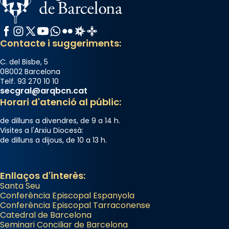
«A Raïms de Sant Jaume, raïms aigualits;
raïms de setembre te'n llepes els dits»,
Facebook
Instagram
X / Twitter
YouTube
WhatsApp
Flickr
Radio Estel
Catalunya Cristiana
segons una dita popular.
Contacte i suggeriments:
Photo
C. del Bisbe, 5
View on Facebook
·
Share
08002 Barcelona
Telf. 93 270 10 10
secgral@arqbcn.cat
Horari d'atenció al públic:
de dilluns a divendres, de 9 a 14 h.
Visites a l'Arxiu Diocesà:
de dilluns a dijous, de 10 a 13 h.
Enllaços d'interès:
Santa Seu
Conferència Episcopal Espanyola
Conferència Episcopal Tarraconense
Catedral de Barcelona
Seminari Conciliar de Barcelona