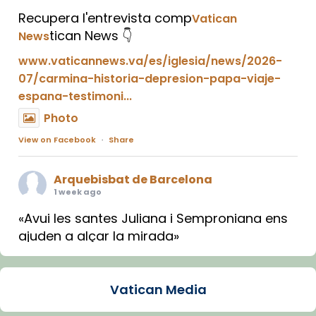
Recupera l'entrevista comp
Vatican
tican News 👇
News
www.vaticannews.va/es/iglesia/news/2026-
07/carmina-historia-depresion-papa-viaje-
espana-testimoni...
Photo
View on Facebook
·
Share
Arquebisbat de Barcelona
1 week ago
«Avui les santes Juliana i Semproniana ens
ajuden a alçar la mirada»
Mons. Sergi Gordo, bisbe de Tortosa, ha
presidit aquest 27 de juliol la missa de Les
Vatican Media
Santes de Mataró.