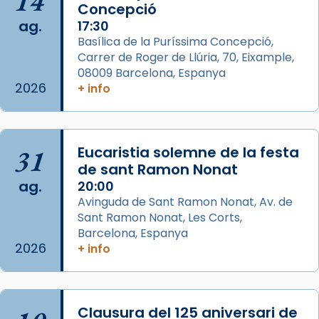
14
les aconseguirà el 1772. L’ofici que es canta
Concepció
ag.
a la “Missa de les Santes” (“Missa de
17:30
Basílica de la Puríssima Concepció,
Glòria”) fou composta el 1848 per Mn.
Carrer de Roger de Llúria, 70, Eixample,
Manuel Blanch, amb aire d’òpera
08009 Barcelona, Espanya
italianitzant; s’interpreta per privilegi
2026
+ info
pontifici, amb orquestra i cor, i té una
duració aproximada de tres hores. Després,
processó (recuperada el 1972) al voltant
del temple amb les relíquies de les santes.
31
Eucaristia solemne de la festa
Des de 1985 hi participa també un grup de
de sant Ramon Nonat
ag.
diablesses amb música i ball propis. Festa
20:00
Avinguda de Sant Ramon Nonat, Av. de
gran a Mataró.
Sant Ramon Nonat, Les Corts,
«Si vols saber què és calor, ves per les
Barcelona, Espanya
Santes a Mataró»🥵.
2026
+ info
Photo
View on Facebook
·
Share
Clausura del 125 aniversari de