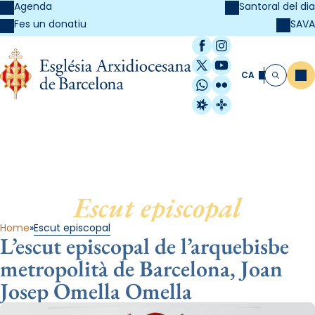
Agenda
Santoral del dia
SAVA
Fes un donatiu
Facebook
Instagram
X / Twitter
YouTube
CA
Me
Cerca
WhatsApp
Flickr
Radio Estel
Catalunya Cristi
Escut episcopal
Home
Escut episcopal
L’escut episcopal de l’arquebisbe
metropolità de Barcelona, Joan
Josep Omella Omella