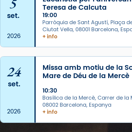
5
Video
Teresa de Calcuta
set.
19:00
View on Facebook
·
Share
Parròquia de Sant Agustí, Plaça de
Ciutat Vella, 08001 Barcelona, Es
Arquebisbat de Barcelona
2026
+ info
1 week ago
La Carmina va patir depressió.
Fa gairebé dos mesos, a l'Estadi
Lluís Companys, la jove va fer
24
Missa amb motiu de la So
arribar el seu testimoni al papa
Mare de Déu de la Mercè
Lleó XIV.
set.
Recupera l'entrevista
10:30
comp
tican News 👇
Vatican News
Basílica de la Mercè, Carrer de la M
08002 Barcelona, Espanya
www.vaticannews.va/es/iglesia/news
2026
+ info
07/carmina-historia-depresion-
papa-viaje-espana-testimoni...