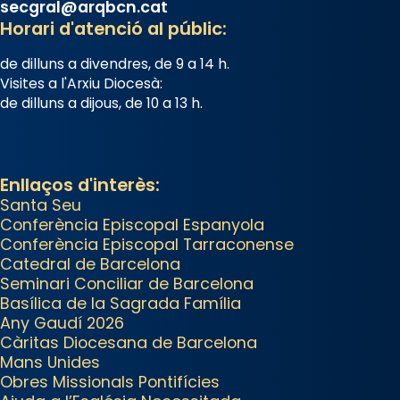
secgral@arqbcn.cat
View on Facebook
·
Share
Horari d'atenció al públic:
Arquebisbat de Barcelona
de dilluns a divendres, de 9 a 14 h.
is at
Catedral de Barcelona.
Visites a l'Arxiu Diocesà:
2 weeks ago
de dilluns a dijous, de 10 a 13 h.
Aquest dilluns, 27 de juliol, ha
tingut lloc la missa d’acció de
gràcies en agraïment al comitè
Enllaços d'interès:
organitzador de la visita
Santa Seu
apostòlica del Sant Pare Lleó XIV
Conferència Episcopal Espanyola
Conferència Episcopal Tarraconense
a Barcelona, i als col·laboradors,
Catedral de Barcelona
a la Catedral de Barcelona.
Seminari Conciliar de Barcelona
L’arquebisbe de Barcelona, el
Basílica de la Sagrada Família
Any Gaudí 2026
cardenal Joan Josep Omella, ha
Càritas Diocesana de Barcelona
presidit la missa i l’ha
Mans Unides
concelebrat el bisbe auxiliar de
Obres Missionals Pontifícies
Barcelona, Mons. David Abadías.