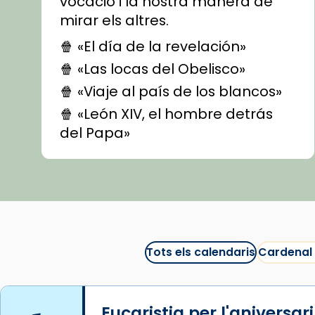
vocació i la nostra manera de
mirar els altres.
🍿 «El día de la revelación»
🍿 «Las locas del Obelisco»
🍿 «Viaje al país de los blancos»
🍿 «León XIV, el hombre detrás
del Papa»
🍿 «Las ovejas detectives»
▶️ Descobreix les seves
recomanacions i prepara una
bona sessió de cinema aquest
est
itual
#CinemaEspiritual
Tots els calendaris
Cardenal
@cinemaspiritcat
Imatge: Generada amb IA
(OpenAI)
Eucaristia per l'aniversar