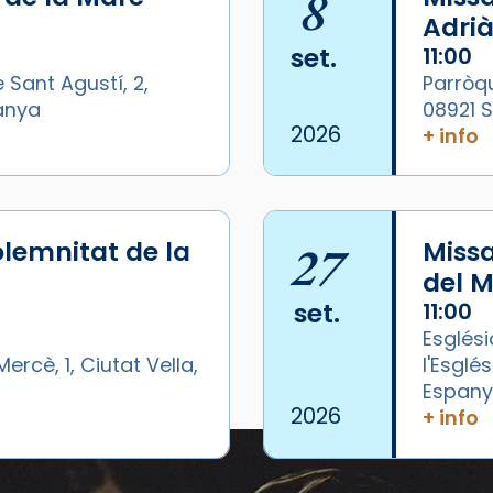
8
Adrià
set.
11:00
 Sant Agustí, 2,
Parròqu
panya
08921 
2026
+ info
lemnitat de la
27
Miss
del M
set.
11:00
Esglési
ercè, 1, Ciutat Vella,
l'Esglé
Espan
/2026-
2026
+ info
Esdeveniments