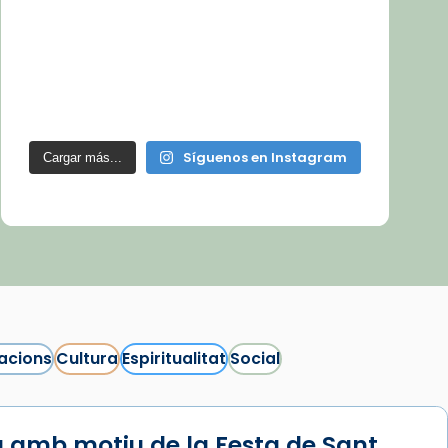
Síguenos en Instagram
Cargar más...
acions
Cultura
Espiritualitat
Social
 amb motiu de la Festa de Sant