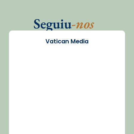
Seguiu
-nos
Vatican Media