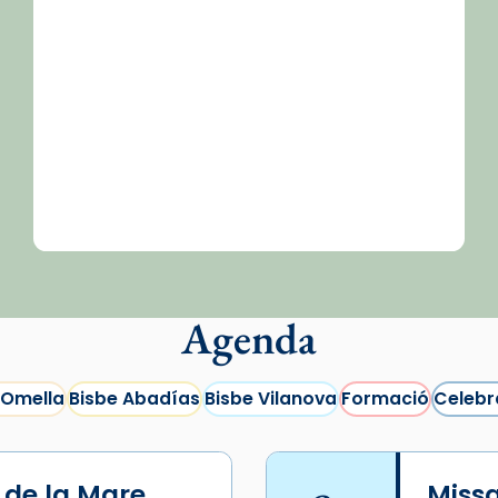
Agenda
 Omella
Bisbe Abadías
Bisbe Vilanova
Formació
Celebr
i de la Mare
Missa