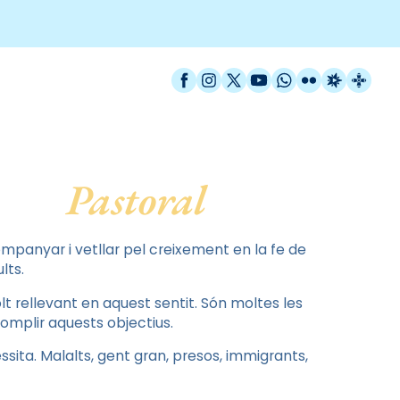
Facebook
Instagram
X / Twitter
YouTube
WhatsApp
Flickr
Radio Est
Catal
Pastoral
companyar i vetllar pel creixement en la fe de
lts.
t rellevant en aquest sentit. Són moltes les
omplir aquests objectius.
ita. Malalts, gent gran, presos, immigrants,