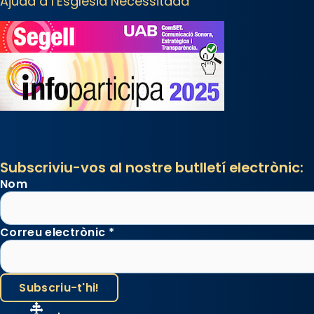
Ajuda a l’Església Necessitada
📸 Dr. G. Simón
Photo
View on Facebook
·
Share
Arquebisbat de Barcelona
2 weeks ago
Memòria de les santes Juliana i
Subscriviu-vos al nostre butlletí electrònic:
Semproniana, verges i màrtirs.
Nom
Acompanyant la història de sant
Cugat, a partir de l’Edat Mitjana
sorgeix la tradició que les santes
Correu electrònic
*
Juliana (“relatiu a Júlia”) i
Semproniana (“relatiu a
Semprònia = eterna”) són
deixebles seves. I l’any 1667, el