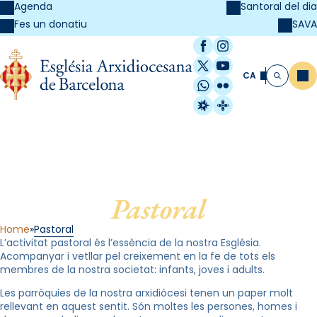
Agenda
Santoral del dia
SAVA
Fes un donatiu
Facebook
Instagram
X / Twitter
YouTube
CA
Me
Cerca
WhatsApp
Flickr
Radio Estel
Catalunya Cristi
Pastoral
Home
Pastoral
L’activitat pastoral és l’essència de la nostra Església.
Acompanyar i vetllar pel creixement en la fe de tots els
membres de la nostra societat: infants, joves i adults.
Les parròquies de la nostra arxidiòcesi tenen un paper molt
rellevant en aquest sentit. Són moltes les persones, homes i