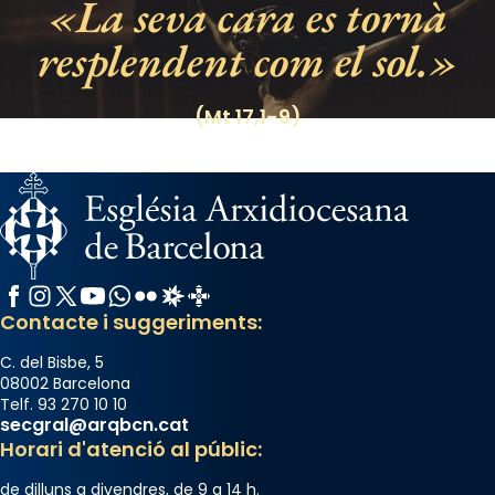
La seva cara es tornà
raïms de setembre te'n llepes els dits»,
segons una dita popular.
resplendent com el sol.
Photo
(Mt 17,1-9)
View on Facebook
·
Share
Facebook
Instagram
X / Twitter
YouTube
WhatsApp
Flickr
Radio Estel
Catalunya Cristiana
Contacte i suggeriments:
C. del Bisbe, 5
08002 Barcelona
Telf. 93 270 10 10
secgral@arqbcn.cat
Horari d'atenció al públic:
de dilluns a divendres, de 9 a 14 h.