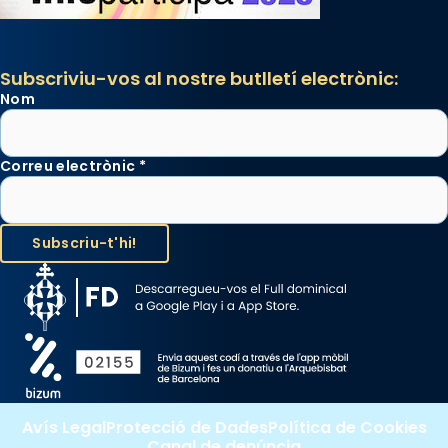
Subscriviu-vos al nostre butlletí electrònic:
Nom
Correu electrònic
*
Avís Legal
Protecció de Dades
Política de Cookies
Canal de denúncia