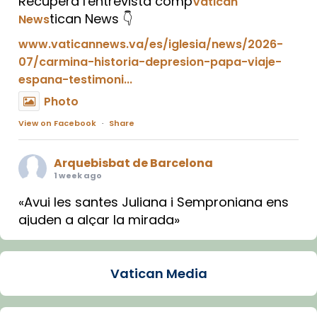
Recupera l'entrevista comp
Vatican
tican News 👇
News
www.vaticannews.va/es/iglesia/news/2026-
07/carmina-historia-depresion-papa-viaje-
espana-testimoni...
Photo
View on Facebook
·
Share
Arquebisbat de Barcelona
1 week ago
«Avui les santes Juliana i Semproniana ens
ajuden a alçar la mirada»
Mons. Sergi Gordo, bisbe de Tortosa, ha
presidit aquest 27 de juliol la missa de Les
Vatican Media
Santes de Mataró.
🔗
tinyurl.com/cvu5jmbk