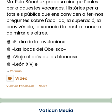
Mn. Peio Sánchez proposa cinc pel·lícules
per a aquestes vacances. Històries per a
tots els públics que ens conviden a fer-nos
preguntes sobre l'acollida, la superació, la
convivència, la vocació i la nostra manera
de mirar els altres.
🍿 «El día de la revelación»
🍿 «Las locas del Obelisco»
🍿 «Viaje al país de los blancos»
🍿 «León XIV, e
...
Ver más
Vídeo
View on Facebook
·
Share
Arquebisbat de Barcelona
1 week ago
Vatican Media