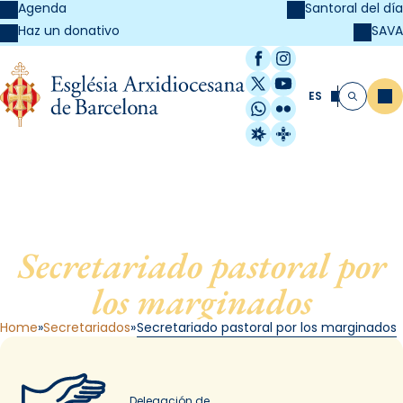
Agenda
Santoral del día
SAVA
Haz un donativo
Facebook
Instagram
X / Twitter
YouTube
ES
Me
Buscar
WhatsApp
Flickr
Radio Estel
Catalunya Cristi
Secretariado pastoral por
los marginados
Home
Secretariados
Secretariado pastoral por los marginados
Delegación de