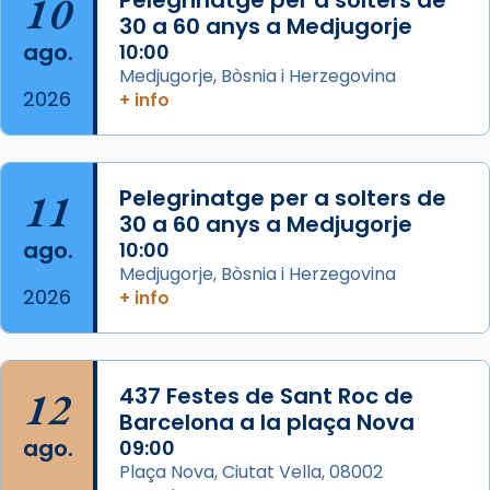
10
L’arquebisbe de Barcelona, el cardenal Joan
30 a 60 anys a Medjugorje
Josep Omella, ha presidit la missa i l’ha
ago.
10:00
concelebrat el bisbe auxiliar de Barcelona,
Medjugorje, Bòsnia i Herzegovina
Mons. David Abadías.
2026
+ info
📸 Dr. G. Simón
Foto
11
Pelegrinatge per a solters de
View on Facebook
·
Share
30 a 60 anys a Medjugorje
ago.
10:00
Arquebisbat de Barcelona
Medjugorje, Bòsnia i Herzegovina
2 weeks ago
2026
+ info
Memòria de les santes Juliana i
Semproniana, verges i màrtirs.
Acompanyant la història de sant Cugat, a
12
437 Festes de Sant Roc de
partir de l’Edat Mitjana sorgeix la tradició
Barcelona a la plaça Nova
que les santes Juliana (“relatiu a Júlia”) i
ago.
09:00
Semproniana (“relatiu a Semprònia =
Plaça Nova, Ciutat Vella, 08002