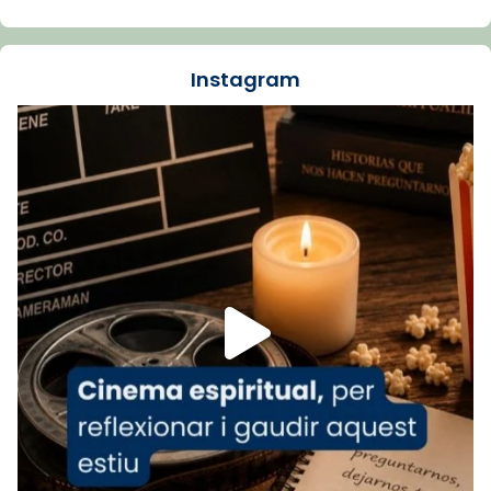
La Carmina va patir depressió. Fa gairebé
dos mesos, a l'Estadi Lluís Companys, la
jove va fer arribar el seu testimoni al papa
Instagram
Lleó XIV.
Recupera l'entrevista comp
Vatican
tican News 👇
News
www.vaticannews.va/es/iglesia/news/2026-
07/carmina-historia-depresion-papa-viaje-
espana-testimoni...
Foto
View on Facebook
·
Share
Arquebisbat de Barcelona
2 weeks ago
«Avui les santes Juliana i Semproniana ens
ajuden a alçar la mirada»