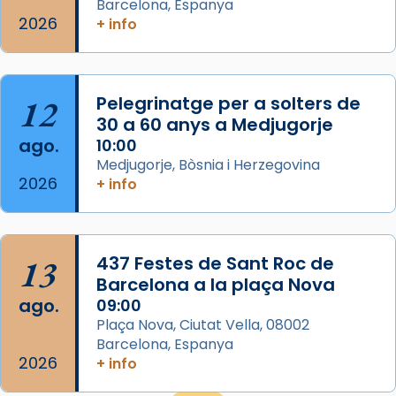
eterna”) són deixebles seves. I l’any 1667, el
Barcelona, Espanya
2026
frare Joan Gaspar Roig, afirma en una obra
+ info
que les santes són filles de l’antiga Iluro.
Mataró en reivindicarà les relíq
...
Ver más
12
Pelegrinatge per a solters de
Foto
30 a 60 anys a Medjugorje
ago.
10:00
View on Facebook
·
Share
Medjugorje, Bòsnia i Herzegovina
2026
+ info
13
437 Festes de Sant Roc de
Barcelona a la plaça Nova
ago.
09:00
Plaça Nova, Ciutat Vella, 08002
Barcelona, Espanya
2026
+ info