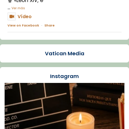
🍿 «León XIV, e
...
Ver más
Vídeo
View on Facebook
·
Share
Arquebisbat de Barcelona
1 week ago
Vatican Media
La Carmina va patir depressió. Fa gairebé
dos mesos, a l'Estadi Lluís Companys, la
jove va fer arribar el seu testimoni al papa
Instagram
Lleó XIV.
Recupera l'entrevista comp
Vatican
tican News 👇
News
www.vaticannews.va/es/iglesia/news/2026-
07/carmina-historia-depresion-papa-viaje-
espana-testimoni...