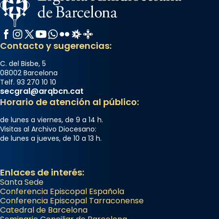
Facebook
Instagram
X / Twitter
YouTube
WhatsApp
Flickr
Radio Estel
Catalunya Cristiana
Contacto y sugerencias:
C. del Bisbe, 5
08002 Barcelona
Telf. 93 270 10 10
secgral@arqbcn.cat
Horario de atención al público:
de lunes a viernes, de 9 a 14 h.
Visitas al Archivo Diocesano:
de lunes a jueves, de 10 a 13 h.
Enlaces de interés:
Santa Sede
Conferencia Episcopal Española
Conferencia Episcopal Tarraconense
Catedral de Barcelona