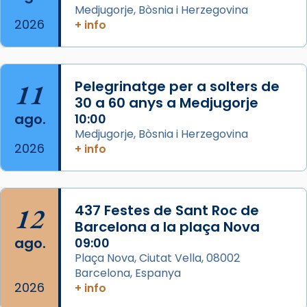
Medjugorje, Bòsnia i Herzegovina
2026
Memòria de les santes Juliana i
+ info
Semproniana, verges i màrtirs.
Acompanyant la història de sant Cugat, a
partir de l’Edat Mitjana sorgeix la tradició
11
Pelegrinatge per a solters de
que les santes Juliana (“relatiu a Júlia”) i
30 a 60 anys a Medjugorje
Semproniana (“relatiu a Semprònia =
ago.
10:00
eterna”) són deixebles seves. I l’any 1667, el
Medjugorje, Bòsnia i Herzegovina
2026
+ info
frare Joan Gaspar Roig, afirma en una obra
que les santes són filles de l’antiga Iluro.
Mataró en reivindicarà les relíq
...
Ver más
12
437 Festes de Sant Roc de
Foto
Barcelona a la plaça Nova
ago.
09:00
View on Facebook
·
Share
Plaça Nova, Ciutat Vella, 08002
Barcelona, Espanya
2026
+ info