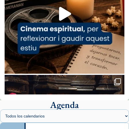
Foto
View on Facebook
·
Share
Arquebisbat de Barcelona
1 week ago
«Avui les santes Juliana i Semproniana ens
ajuden a alçar la mirada»
Mons. Sergi Gordo, bisbe de Tortosa, ha
presidit aquest 27 de juliol la missa de Les
Santes de Mataró.
🔗
tinyurl.com/cvu5jmbk
📸 J. Merino
Agenda
Foto
View on Facebook
·
Share
Arquebisbat de Barcelona
is at Catedral