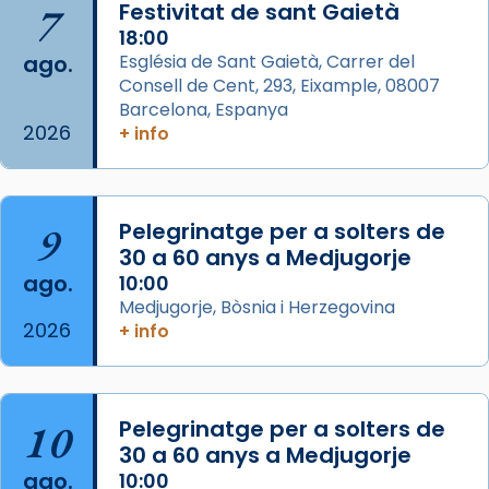
7
Festivitat de sant Gaietà
de Barcelona.
1 week ago
18:00
ago.
Església de Sant Gaietà, Carrer del
Aquest dilluns, 27 de juliol, ha tingut lloc la
Consell de Cent, 293, Eixample, 08007
missa d’acció de gràcies en agraïment al
Barcelona, Espanya
comitè organitzador de la visita apostòlica
2026
+ info
del Sant Pare Lleó XIV a Barcelona, i als
col·laboradors, a la Catedral de Barcelona.
L’arquebisbe de Barcelona, el cardenal Joan
9
Pelegrinatge per a solters de
Josep Omella, ha presidit la missa i l’ha
30 a 60 anys a Medjugorje
concelebrat el bisbe auxiliar de Barcelona,
ago.
10:00
Mons. David Abadías.
Medjugorje, Bòsnia i Herzegovina
2026
+ info
📸 Dr. G. Simón
Foto
View on Facebook
·
Share
10
Pelegrinatge per a solters de
30 a 60 anys a Medjugorje
Arquebisbat de Barcelona
ago.
10:00
2 weeks ago