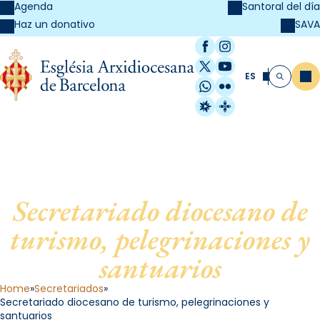
Agenda
Santoral del día
SAVA
Haz un donativo
Facebook
Instagram
X / Twitter
YouTube
ES
Me
Buscar
WhatsApp
Flickr
Radio Estel
Catalunya Cristi
Secretariado diocesano de
turismo, pelegrinaciones y
santuarios
Home
Secretariados
Secretariado diocesano de turismo, pelegrinaciones y
santuarios