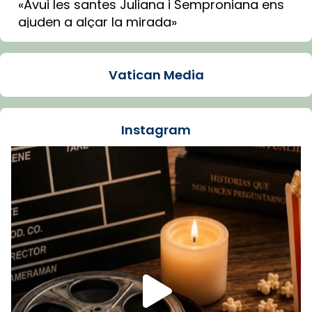
«Avui les santes Juliana i Semproniana ens
ajuden a alçar la mirada»
Mons. Sergi Gordo, bisbe de Tortosa, ha
presidit aquest 27 de juliol la missa de Les
Vatican Media
Santes de Mataró.
🔗
tinyurl.com/cvu5jmbk
📸 J. Merino
Instagram
Foto
View on Facebook
·
Share
Arquebisbat de Barcelona
is at Catedral
de Barcelona.
1 week ago
Aquest dilluns, 27 de juliol, ha tingut lloc la
missa d’acció de gràcies en agraïment al
comitè organitzador de la visita apostòlica