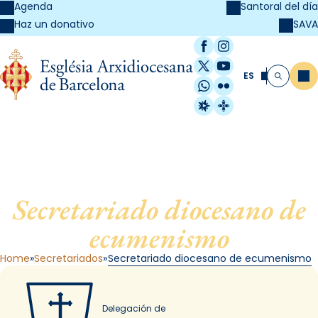
Agenda
Santoral del día
SAVA
Haz un donativo
Facebook
Instagram
X / Twitter
YouTube
ES
Me
Buscar
WhatsApp
Flickr
Radio Estel
Catalunya Cristi
Secretariado diocesano de
ecumenismo
Home
Secretariados
Secretariado diocesano de ecumenismo
Delegación de