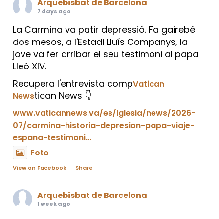
Arquebisbat de Barcelona
7 days ago
La Carmina va patir depressió. Fa gairebé
dos mesos, a l'Estadi Lluís Companys, la
jove va fer arribar el seu testimoni al papa
Lleó XIV.
Recupera l'entrevista comp
Vatican
tican News 👇
News
www.vaticannews.va/es/iglesia/news/2026-
07/carmina-historia-depresion-papa-viaje-
espana-testimoni...
Foto
View on Facebook
·
Share
Arquebisbat de Barcelona
1 week ago