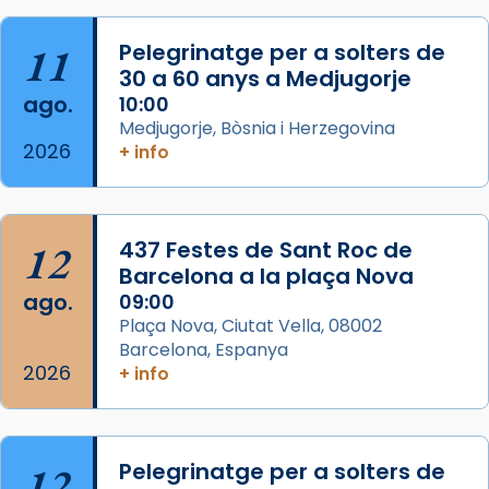
Herodes Agripa (vers l'any 44).
11
Pelegrinatge per a solters de
Patró de Galícia, després de les invasions
30 a 60 anys a Medjugorje
musulmanes fou venerat com a patró dels
ago.
10:00
Regnes castellans i més tard de tota
Medjugorje, Bòsnia i Herzegovina
Espanya.
2026
+ info
El seu sepulcre a Compostela fou un g
...
Ver más
Foto
12
437 Festes de Sant Roc de
Barcelona a la plaça Nova
View on Facebook
·
Share
ago.
09:00
Plaça Nova, Ciutat Vella, 08002
Barcelona, Espanya
2026
+ info
12
Pelegrinatge per a solters de