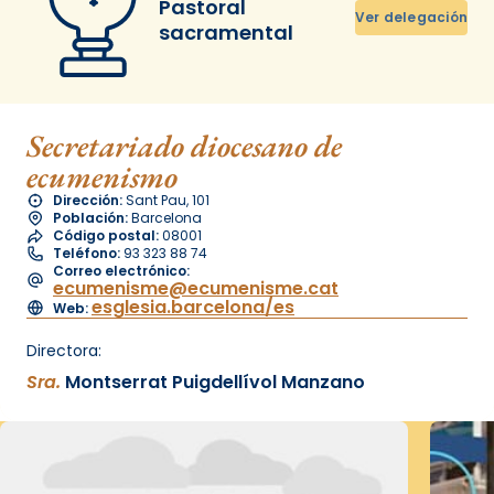
Pastoral
Ver delegación
sacramental
Secretariado diocesano de
ecumenismo
Dirección:
Sant Pau, 101
Población:
Barcelona
Código postal:
08001
Teléfono:
93 323 88 74
Correo electrónico:
ecumenisme@ecumenisme.cat
esglesia.barcelona/es
Web:
Directora:
Sra.
Montserrat Puigdellívol Manzano