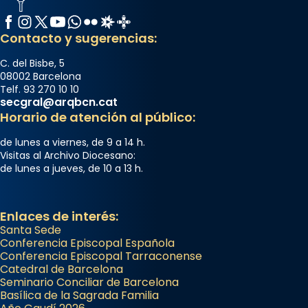
Facebook
Instagram
X / Twitter
YouTube
WhatsApp
Flickr
Radio Estel
Catalunya Cristiana
Contacto y sugerencias:
C. del Bisbe, 5
08002 Barcelona
Telf. 93 270 10 10
secgral@arqbcn.cat
Horario de atención al público:
de lunes a viernes, de 9 a 14 h.
Visitas al Archivo Diocesano:
de lunes a jueves, de 10 a 13 h.
Enlaces de interés:
Santa Sede
Conferencia Episcopal Española
Conferencia Episcopal Tarraconense
Catedral de Barcelona
Seminario Conciliar de Barcelona
Basílica de la Sagrada Familia