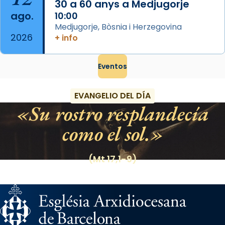
30 a 60 anys a Medjugorje
ago.
10:00
Medjugorje, Bòsnia i Herzegovina
2026
+ info
Eventos
EVANGELIO DEL DÍA
Su rostro resplandecía
como el sol.
(Mt 17,1-9)