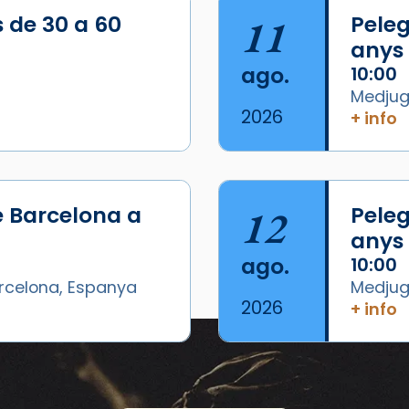
s de 30 a 60
11
Peleg
anys
ago.
10:00
Medjugo
2026
+ info
e Barcelona a
12
Peleg
anys
ago.
10:00
arcelona, Espanya
Medjugo
2026
+ info
Eventos