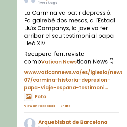
1 week ago
La Carmina va patir depressió.
Fa gairebé dos mesos, a l'Estadi
Lluís Companys, la jove va fer
arribar el seu testimoni al papa
Lleó XIV.
Recupera l'entrevista
comp
tican News 👇
Vatican News
www.vaticannews.va/es/iglesia/news
07/carmina-historia-depresion-
papa-viaje-espana-testimoni...
Foto
View on Facebook
·
Share
Arquebisbat de Barcelona