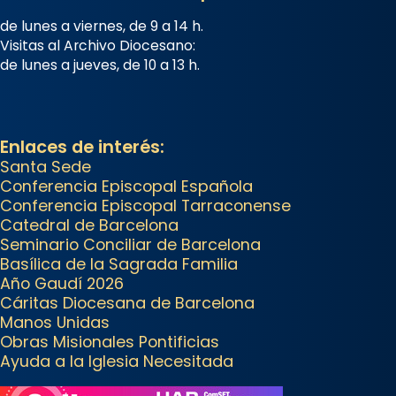
...
Ver más
de lunes a viernes, de 9 a 14 h.
Foto
Visitas al Archivo Diocesano:
de lunes a jueves, de 10 a 13 h.
View on Facebook
·
Share
Arquebisbat de Barcelona
2 weeks ago
Enlaces de interés:
Santa Sede
Jaume, fill de Zebedeu, és
Conferencia Episcopal Española
juntament amb el seu germà
Conferencia Episcopal Tarraconense
Joan i Pere un dels que
Catedral de Barcelona
acompanyava més de prop
Seminario Conciliar de Barcelona
Jesús.
Basílica de la Sagrada Familia
Año Gaudí 2026
Segons el llibre dels Fets (12,2)
Cáritas Diocesana de Barcelona
fou el primer apòstol màrtir,
Manos Unidas
Obras Misionales Pontificias
decapitat a Jerusalem per
Ayuda a la Iglesia Necesitada
Herodes Agripa (vers l'any 44).