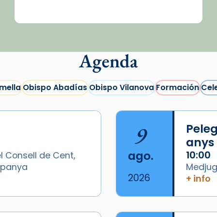
Agenda
mella
Obispo Abadías
Obispo Vilanova
Formación
Cel
9
Peleg
anys
ago.
10:00
l Consell de Cent,
Espanya
Medjugo
2026
+ info