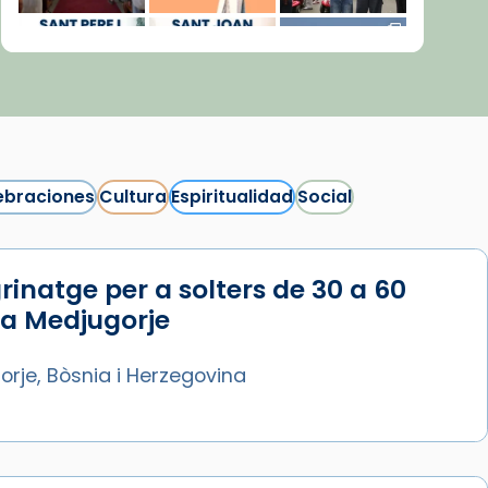
ebraciones
Cultura
Espiritualidad
Social
rinatge per a solters de 30 a 60
Síguenos en Instagram
 a Medjugorje
Cargar más...
rje, Bòsnia i Herzegovina