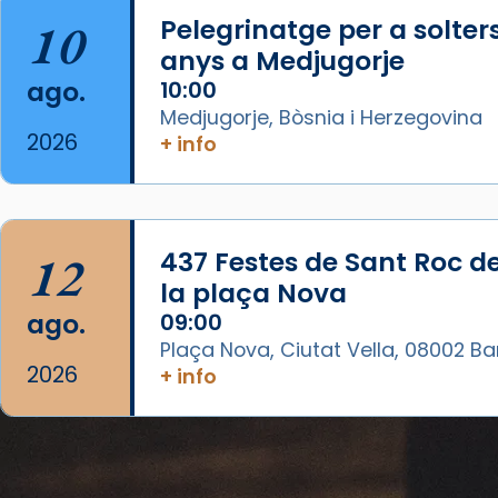
10
Pelegrinatge per a solter
Aquest dilluns, 27 de juliol, ha
anys a Medjugorje
tingut lloc la missa d’acció de
ago.
10:00
gràcies en agraïment al comitè
Medjugorje, Bòsnia i Herzegovina
organitzador de la visita
2026
+ info
apostòlica del Sant Pare Lleó XIV
a Barcelona, i als col·laboradors,
a la Catedral de Barcelona.
L’arquebisbe de Barcelona, el
12
437 Festes de Sant Roc d
cardenal Joan Josep Omella, ha
la plaça Nova
presidit la missa i l’ha
ago.
09:00
concelebrat el bisbe auxiliar de
Plaça Nova, Ciutat Vella, 08002 B
Barcelona, Mons. David Abadías.
2026
+ info
📸 Dr. G. Simón
Foto
View on Facebook
·
Share