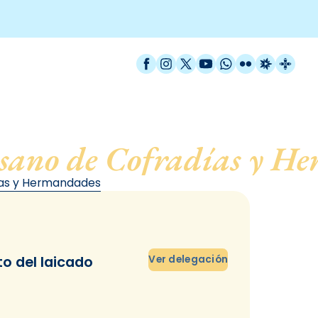
Facebook
Instagram
X / Twitter
YouTube
WhatsApp
Flickr
Radio Est
Catal
esano de Cofradías y H
ías y Hermandades
 del laicado
Ver delegación