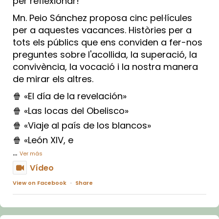
per reflexionar!
Mn. Peio Sánchez proposa cinc pel·lícules
per a aquestes vacances. Històries per a
tots els públics que ens conviden a fer-nos
preguntes sobre l'acollida, la superació, la
convivència, la vocació i la nostra manera
de mirar els altres.
🍿 «El día de la revelación»
🍿 «Las locas del Obelisco»
🍿 «Viaje al país de los blancos»
🍿 «León XIV, e
...
Ver más
Vídeo
View on Facebook
·
Share
Arquebisbat de Barcelona
1 week ago