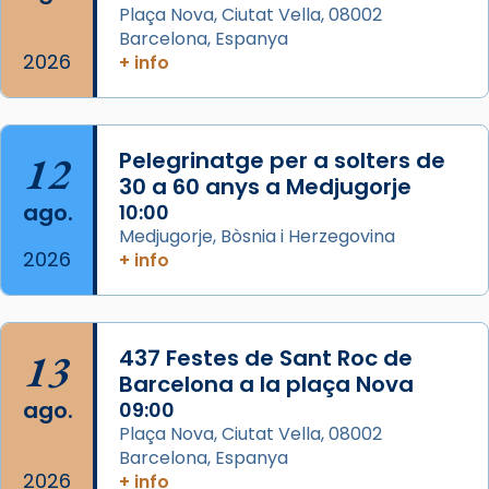
Semproniana (“relatiu a Semprònia =
Plaça Nova, Ciutat Vella, 08002
eterna”) són deixebles seves. I l’any 1667, el
Barcelona, Espanya
2026
frare Joan Gaspar Roig, afirma en una obra
+ info
que les santes són filles de l’antiga Iluro.
Mataró en reivindicarà les relíq
...
Ver más
12
Pelegrinatge per a solters de
Foto
30 a 60 anys a Medjugorje
ago.
10:00
View on Facebook
·
Share
Medjugorje, Bòsnia i Herzegovina
2026
+ info
13
437 Festes de Sant Roc de
Barcelona a la plaça Nova
ago.
09:00
Plaça Nova, Ciutat Vella, 08002
Barcelona, Espanya
2026
+ info