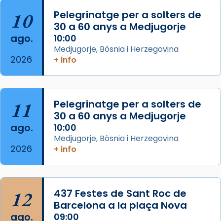
col·laboradors, a la Catedral de Barcelona.
10
Pelegrinatge per a solters de
L’arquebisbe de Barcelona, el cardenal Joan
30 a 60 anys a Medjugorje
Josep Omella, ha presidit la missa i l’ha
ago.
10:00
concelebrat el bisbe auxiliar de Barcelona,
Medjugorje, Bòsnia i Herzegovina
Mons. David Abadías.
2026
+ info
📸 Dr. G. Simón
Foto
11
Pelegrinatge per a solters de
View on Facebook
·
Share
30 a 60 anys a Medjugorje
ago.
10:00
Arquebisbat de Barcelona
Medjugorje, Bòsnia i Herzegovina
2 weeks ago
2026
+ info
Memòria de les santes Juliana i
Semproniana, verges i màrtirs.
Acompanyant la història de sant Cugat, a
12
437 Festes de Sant Roc de
partir de l’Edat Mitjana sorgeix la tradició
Barcelona a la plaça Nova
que les santes Juliana (“relatiu a Júlia”) i
ago.
09:00