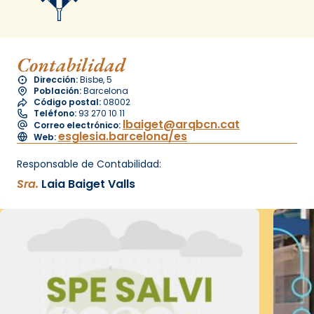
Contabilidad
Dirección:
Bisbe, 5
Población:
Barcelona
Código postal:
08002
Teléfono:
93 270 10 11
lbaiget@arqbcn.cat
Correo electrónico:
esglesia.barcelona/es
Web:
Responsable de Contabilidad:
Sra.
Laia Baiget Valls