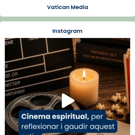
Vatican Media
La Carmina va patir depressió. Fa gairebé
dos mesos, a l'Estadi Lluís Companys, la
jove va fer arribar el seu testimoni al papa
Instagram
Lleó XIV.
Recupera l'entrevista comp
Vatican
tican News 👇
News
www.vaticannews.va/es/iglesia/news/2026-
07/carmina-historia-depresion-papa-viaje-
espana-testimoni...
Foto
View on Facebook
·
Share
Arquebisbat de Barcelona
2 weeks ago
«Avui les santes Juliana i Semproniana ens