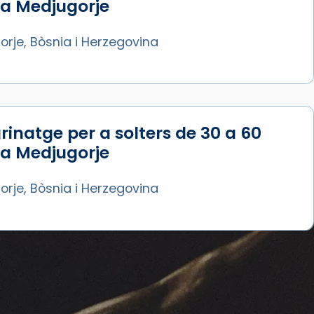
 a Medjugorje
rje, Bòsnia i Herzegovina
rinatge per a solters de 30 a 60
 a Medjugorje
rje, Bòsnia i Herzegovina