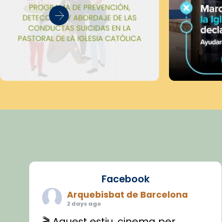
Facebook
Arquebisbat de Barcelona
2 days ago
🎬 Aquest estiu, cinema per