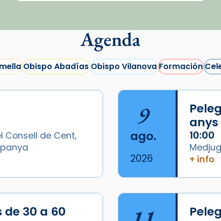
Agenda
mella
Obispo Abadías
Obispo Vilanova
Formación
Cel
9
Peleg
anys
ago.
10:00
l Consell de Cent,
Espanya
Medjugo
2026
+ info
/2026-
s de 30 a 60
11
Peleg