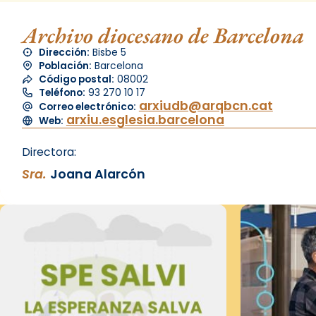
Archivo diocesano de Barcelona
Dirección:
Bisbe 5
Población:
Barcelona
Código postal:
08002
Teléfono:
93 270 10 17
arxiudb@arqbcn.cat
Correo electrónico:
arxiu.esglesia.barcelona
Web:
Directora:
Sra.
Joana Alarcón