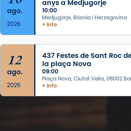
anys a Medjugorje
View on Facebook
·
Share
ago.
10:00
Medjugorje, Bòsnia i Herzegovina
Arquebisbat de Barcelona
2026
+ info
1 week ago
«Avui les santes Juliana i
Semproniana ens ajuden a alçar
12
437 Festes de Sant Roc d
la mirada»
la plaça Nova
Mons. Sergi Gordo, bisbe de
ago.
09:00
Tortosa, ha presidit aquest 27 de
Plaça Nova, Ciutat Vella, 08002 B
juliol la missa de Les Santes de
2026
+ info
Mataró.
🔗
tinyurl.com/cvu5jmbk
📸 J. Merino
Foto
View on Facebook
·
Share