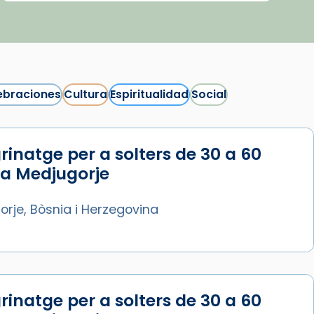
ebraciones
Cultura
Espiritualidad
Social
rinatge per a solters de 30 a 60
Síguenos en Instagram
 a Medjugorje
Cargar más...
rje, Bòsnia i Herzegovina
rinatge per a solters de 30 a 60