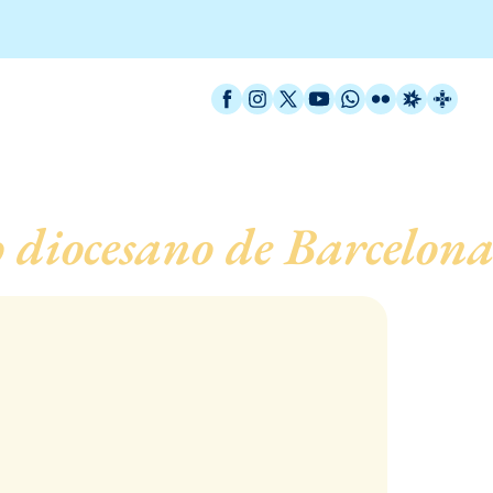
Facebook
Instagram
X / Twitter
YouTube
WhatsApp
Flickr
Radio Est
Catal
 diocesano de Barcelon