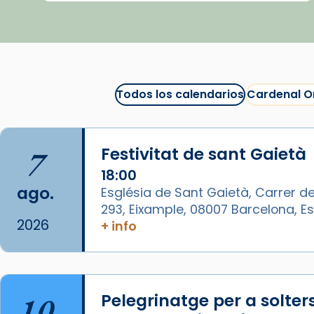
View on Facebook
·
Share
Arquebisbat de Barcelona
1 week ago
Todos los calendarios
Cardenal O
La Carmina va patir depressió.
Fa gairebé dos mesos, a l'Estadi
Lluís Companys, la jove va fer
7
Festivitat de sant Gaietà
arribar el seu testimoni al papa
Lleó XIV.
18:00
ago.
Església de Sant Gaietà, Carrer de
Recupera l'entrevista
293, Eixample, 08007 Barcelona, 
comp
tican News 👇
Vatican News
2026
+ info
www.vaticannews.va/es/iglesia/news
07/carmina-historia-depresion-
papa-viaje-espana-testimoni...
10
Pelegrinatge per a solter
Foto