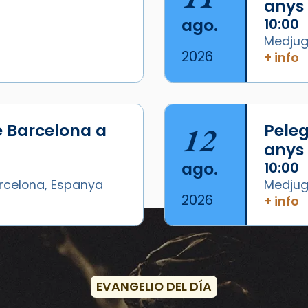
anys
ago.
10:00
Medjugo
2026
+ info
e Barcelona a
12
Peleg
anys
ago.
10:00
arcelona, Espanya
Medjugo
2026
+ info
Eventos
EVANGELIO DEL DÍA