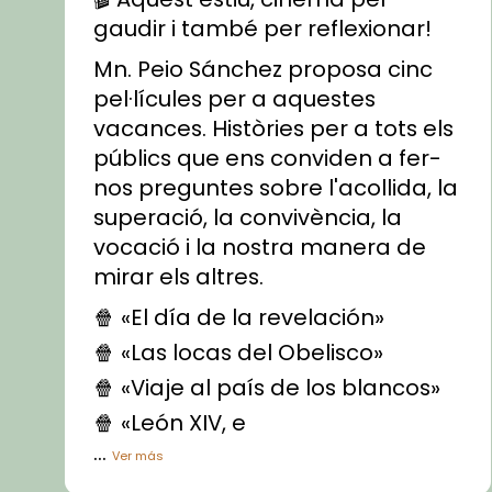
gaudir i també per reflexionar!
Mn. Peio Sánchez proposa cinc
pel·lícules per a aquestes
vacances. Històries per a tots els
públics que ens conviden a fer-
nos preguntes sobre l'acollida, la
superació, la convivència, la
vocació i la nostra manera de
mirar els altres.
🍿 «El día de la revelación»
🍿 «Las locas del Obelisco»
🍿 «Viaje al país de los blancos»
🍿 «León XIV, e
...
Ver más
Vídeo