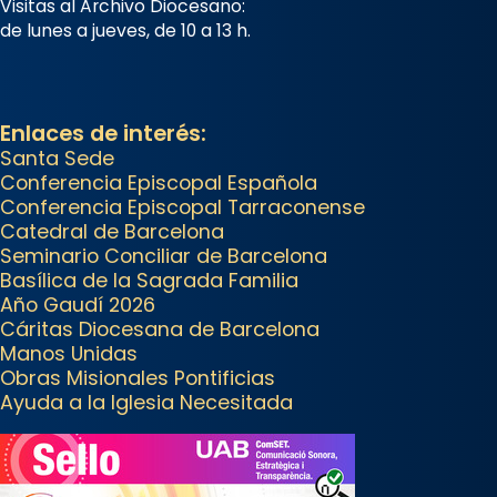
Visitas al Archivo Diocesano:
📸 Dr. G. Simón
de lunes a jueves, de 10 a 13 h.
Foto
View on Facebook
·
Share
Enlaces de interés:
Arquebisbat de Barcelona
Santa Sede
Conferencia Episcopal Española
2 weeks ago
Conferencia Episcopal Tarraconense
Memòria de les santes Juliana i
Catedral de Barcelona
Semproniana, verges i màrtirs.
Seminario Conciliar de Barcelona
Basílica de la Sagrada Familia
Acompanyant la història de sant
Año Gaudí 2026
Cugat, a partir de l’Edat Mitjana
Cáritas Diocesana de Barcelona
sorgeix la tradició que les santes
Manos Unidas
Juliana (“relatiu a Júlia”) i
Obras Misionales Pontificias
Ayuda a la Iglesia Necesitada
Semproniana (“relatiu a
Semprònia = eterna”) són
deixebles seves. I l’any 1667, el