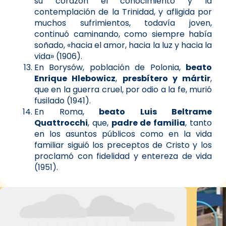
su corazón el conocimiento y la
contemplación de la Trinidad, y afligida por
muchos sufrimientos, todavía joven,
continuó caminando, como siempre había
soñado, «hacia el amor, hacia la luz y hacia la
vida» (1906).
En Borysów, población de Polonia,
beato
Enrique Hlebowicz
,
presbítero y mártir
,
que en la guerra cruel, por odio a la fe, murió
fusilado (1941).
En Roma,
beato Luis Beltrame
Quattrocchi
, que,
padre de familia
, tanto
en los asuntos públicos como en la vida
familiar siguió los preceptos de Cristo y los
proclamó con fidelidad y entereza de vida
(1951).