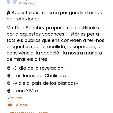
5 days ago
🎬 Aquest estiu, cinema per gaudir i també
per reflexionar!
Mn. Peio Sánchez proposa cinc pel·lícules
per a aquestes vacances. Històries per a
tots els públics que ens conviden a fer-nos
preguntes sobre l'acollida, la superació, la
convivència, la vocació i la nostra manera
de mirar els altres.
🍿 «El día de la revelación»
🍿 «Las locas del Obelisco»
🍿 «Viaje al país de los blancos»
🍿 «León XIV, e
...
Ver más
Vídeo
View on Facebook
·
Share