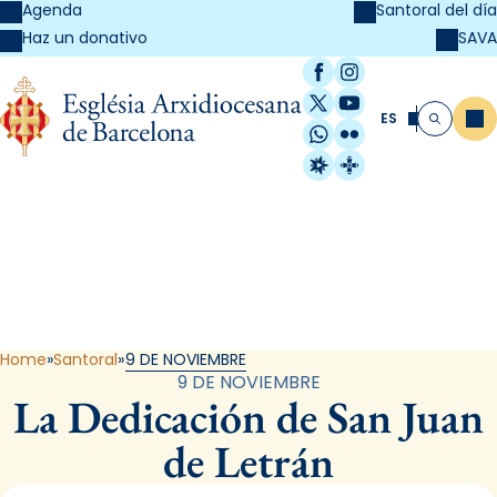
Agenda
Santoral del día
SAVA
Haz un donativo
Facebook
Instagram
X / Twitter
YouTube
ES
Me
Buscar
WhatsApp
Flickr
Radio Estel
Catalunya Cristi
Santoral
Home
Santoral
9 DE NOVIEMBRE
9 DE NOVIEMBRE
La Dedicación de San Juan
de Letrán