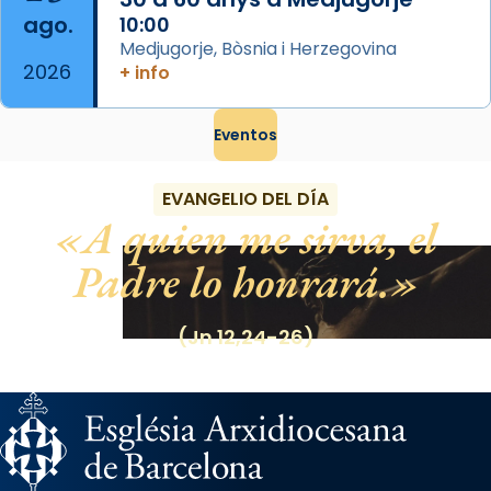
ago.
10:00
Medjugorje, Bòsnia i Herzegovina
2026
+ info
Eventos
EVANGELIO DEL DÍA
A quien me sirva, el
Padre lo honrará.
(Jn 12,24-26)