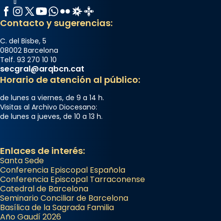
Facebook
Instagram
X / Twitter
YouTube
WhatsApp
Flickr
Radio Estel
Catalunya Cristiana
Contacto y sugerencias:
C. del Bisbe, 5
08002 Barcelona
Telf. 93 270 10 10
secgral@arqbcn.cat
Horario de atención al público:
de lunes a viernes, de 9 a 14 h.
Visitas al Archivo Diocesano:
de lunes a jueves, de 10 a 13 h.
Enlaces de interés:
Santa Sede
Conferencia Episcopal Española
Conferencia Episcopal Tarraconense
Catedral de Barcelona
Seminario Conciliar de Barcelona
Basílica de la Sagrada Familia
Año Gaudí 2026