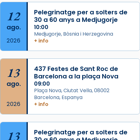
Acompanyant la història de sant Cugat, a
partir de l’Edat Mitjana sorgeix la tradició
12
Pelegrinatge per a solters de
que les santes Juliana (“relatiu a Júlia”) i
30 a 60 anys a Medjugorje
Semproniana (“relatiu a Semprònia =
ago.
10:00
eterna”) són deixebles seves. I l’any 1667, el
Medjugorje, Bòsnia i Herzegovina
2026
frare Joan Gaspar Roig, afirma en una obra
+ info
que les santes són filles de l’antiga Iluro.
Mataró en reivindicarà les relíq
...
Ver más
13
437 Festes de Sant Roc de
Foto
Barcelona a la plaça Nova
ago.
09:00
View on Facebook
·
Share
Plaça Nova, Ciutat Vella, 08002
Barcelona, Espanya
2026
+ info
13
Pelegrinatge per a solters de
30 a 60 anys a Medjugorje