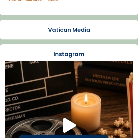
Arquebisbat de Barcelona
2 weeks ago
Vatican Media
La Carmina va patir depressió. Fa gairebé
dos mesos, a l'Estadi Lluís Companys, la
jove va fer arribar el seu testimoni al papa
Instagram
Lleó XIV.
Recupera l'entrevista comp
Vatican
tican News 👇
News
www.vaticannews.va/es/iglesia/news/2026-
07/carmina-historia-depresion-papa-viaje-
espana-testimoni...
Foto
View on Facebook
·
Share