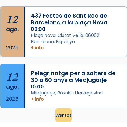
...
Ver más
Foto
12
437 Festes de Sant Roc de
Barcelona a la plaça Nova
View on Facebook
·
Share
ago.
09:00
Plaça Nova, Ciutat Vella, 08002
Barcelona, Espanya
2026
+ info
12
Pelegrinatge per a solters de
30 a 60 anys a Medjugorje
ago.
10:00
Medjugorje, Bòsnia i Herzegovina
2026
+ info
Eventos