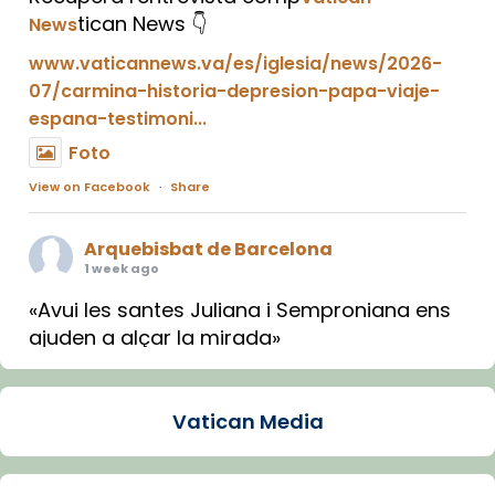
tican News 👇
News
www.vaticannews.va/es/iglesia/news/2026-
07/carmina-historia-depresion-papa-viaje-
espana-testimoni...
Foto
View on Facebook
·
Share
Arquebisbat de Barcelona
1 week ago
«Avui les santes Juliana i Semproniana ens
ajuden a alçar la mirada»
Mons. Sergi Gordo, bisbe de Tortosa, ha
presidit aquest 27 de juliol la missa de Les
Vatican Media
Santes de Mataró.
🔗
tinyurl.com/cvu5jmbk