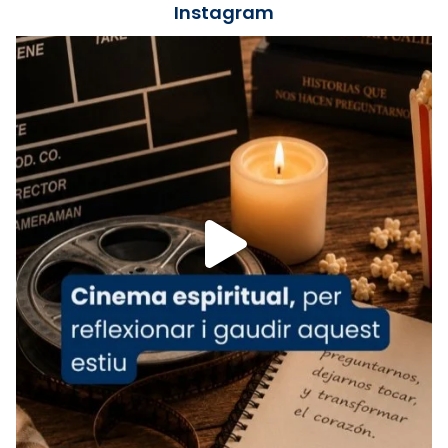
📸 J. Merino
Instagram
Foto
View on Facebook
·
Share
Arquebisbat de Barcelona
is at Catedral
de Barcelona.
1 week ago
Aquest dilluns, 27 de juliol, ha tingut lloc la
missa d’acció de gràcies en agraïment al
comitè organitzador de la visita apostòlica
del Sant Pare Lleó XIV a Barcelona, i als
col·laboradors, a la Catedral de Barcelona.
L’arquebisbe de Barcelona, el cardenal Joan
Josep Omella, ha presidit la missa i l’ha
concelebrat el bisbe auxiliar de Barcelona,
Mons. David Abadías.
📸 Dr. G. Simón