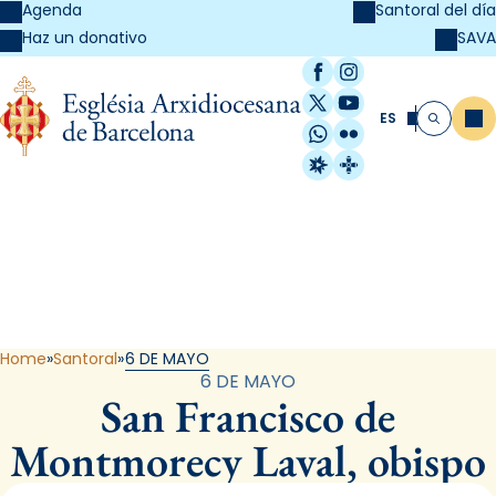
Agenda
Santoral del día
SAVA
Haz un donativo
Facebook
Instagram
X / Twitter
YouTube
ES
Me
Buscar
WhatsApp
Flickr
Radio Estel
Catalunya Cristi
Santoral
Home
Santoral
6 DE MAYO
6 DE MAYO
San Francisco de
Montmorecy Laval, obispo