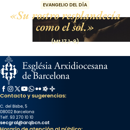
EVANGELIO DEL DÍA
Su rostro resplandecía
como el sol.
(Mt 17,1-9)
Facebook
Instagram
X / Twitter
YouTube
WhatsApp
Flickr
Radio Estel
Catalunya Cristiana
Contacto y sugerencias:
C. del Bisbe, 5
08002 Barcelona
Telf. 93 270 10 10
secgral@arqbcn.cat
Horario de atención al público: