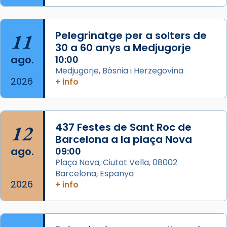
Semproniana, verges i màrtirs.
Acompanyant la història de sant Cugat, a
partir de l’Edat Mitjana sorgeix la tradició
11
Pelegrinatge per a solters de
que les santes Juliana (“relatiu a Júlia”) i
30 a 60 anys a Medjugorje
Semproniana (“relatiu a Semprònia =
ago.
10:00
eterna”) són deixebles seves. I l’any 1667, el
Medjugorje, Bòsnia i Herzegovina
2026
+ info
frare Joan Gaspar Roig, afirma en una obra
que les santes són filles de l’antiga Iluro.
Mataró en reivindicarà les relíq
...
Ver más
12
437 Festes de Sant Roc de
Foto
Barcelona a la plaça Nova
ago.
09:00
View on Facebook
·
Share
Plaça Nova, Ciutat Vella, 08002
Barcelona, Espanya
2026
+ info