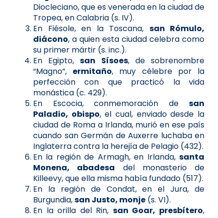
Diocleciano, que es venerada en la ciudad de
Tropea, en Calabria (s. IV).
En Fiésole, en la Toscana,
san Rómulo,
diácono
, a quien esta ciudad celebra como
su primer mártir (s. inc.).
En Egipto,
san Sísoes
, de sobrenombre
“Magno”,
ermitaño
, muy célebre por la
perfección con que practicó la vida
monástica (c. 429).
En Escocia, conmemoración de
san
Paladio, obispo
, el cual, enviado desde la
ciudad de Roma a Irlanda, murió en ese país
cuando san Germán de Auxerre luchaba en
Inglaterra contra la herejía de Pelagio (432).
En la región de Armagh, en Irlanda,
santa
Monena, abadesa
del monasterio de
Killeevy, que ella misma había fundado (517).
En la región de Condat, en el Jura, de
Burgundia,
san Justo, monje
(s. VI).
En la orilla del Rin,
san Goar, presbítero
,