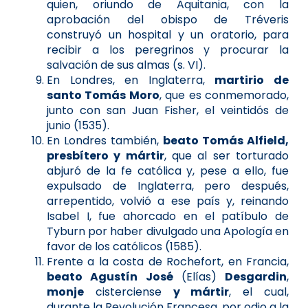
quien, oriundo de Aquitania, con la
aprobación del obispo de Tréveris
construyó un hospital y un oratorio, para
recibir a los peregrinos y procurar la
salvación de sus almas (s. VI).
En Londres, en Inglaterra,
martirio de
santo Tomás Moro
, que es conmemorado,
junto con san Juan Fisher, el veintidós de
junio (1535).
En Londres también,
beato Tomás Alfield,
presbítero y mártir
, que al ser torturado
abjuró de la fe católica y, pese a ello, fue
expulsado de Inglaterra, pero después,
arrepentido, volvió a ese país y, reinando
Isabel I, fue ahorcado en el patíbulo de
Tyburn por haber divulgado una Apología en
favor de los católicos (1585).
Frente a la costa de Rochefort, en Francia,
beato Agustín José
(Elías)
Desgardin
,
monje
cisterciense
y mártir
, el cual,
durante la Revolución Francesa, por odio a la