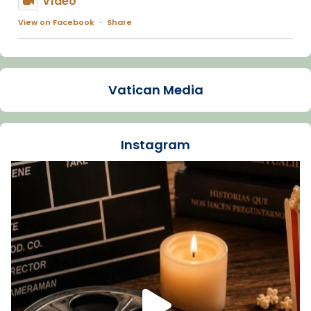
Vídeo
View on Facebook
·
Share
Arquebisbat de Barcelona
1 week ago
Vatican Media
La Carmina va patir depressió. Fa gairebé
dos mesos, a l'Estadi Lluís Companys, la
jove va fer arribar el seu testimoni al papa
Instagram
Lleó XIV.
Recupera l'entrevista comp
Vatican
tican News 👇
News
www.vaticannews.va/es/iglesia/news/2026-
07/carmina-historia-depresion-papa-viaje-
espana-testimoni...
Foto
View on Facebook
·
Share