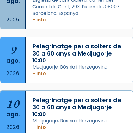
ago.
Església de Sant Gaietà, Carrer del
Aquest dilluns, 27 de juliol, ha tingut lloc la
Consell de Cent, 293, Eixample, 08007
missa d’acció de gràcies en agraïment al
Barcelona, Espanya
comitè organitzador de la visita apostòlica
2026
+ info
del Sant Pare Lleó XIV a Barcelona, i als
col·laboradors, a la Catedral de Barcelona.
L’arquebisbe de Barcelona, el cardenal Joan
9
Pelegrinatge per a solters de
Josep Omella, ha presidit la missa i l’ha
30 a 60 anys a Medjugorje
concelebrat el bisbe auxiliar de Barcelona,
ago.
10:00
Mons. David Abadías.
Medjugorje, Bòsnia i Herzegovina
2026
+ info
📸 Dr. G. Simón
Foto
View on Facebook
·
Share
10
Pelegrinatge per a solters de
30 a 60 anys a Medjugorje
Arquebisbat de Barcelona
ago.
10:00
2 weeks ago
Medjugorje, Bòsnia i Herzegovina
2026
Memòria de les santes Juliana i
+ info