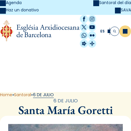
Agenda
Santoral del día
SAVA
Haz un donativo
Facebook
Instagram
X / Twitter
YouTube
ES
Me
Buscar
WhatsApp
Flickr
Radio Estel
Catalunya Cristi
Santoral
Home
Santoral
6 DE JULIO
6 DE JULIO
Santa María Goretti