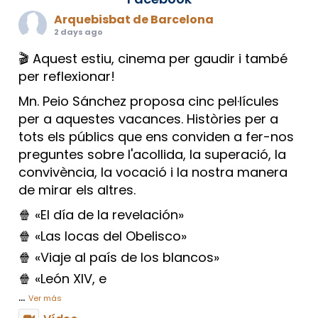
Arquebisbat de Barcelona
2 days ago
🎬 Aquest estiu, cinema per gaudir i també
per reflexionar!
Mn. Peio Sánchez proposa cinc pel·lícules
per a aquestes vacances. Històries per a
tots els públics que ens conviden a fer-nos
preguntes sobre l'acollida, la superació, la
convivència, la vocació i la nostra manera
de mirar els altres.
🍿 «El día de la revelación»
🍿 «Las locas del Obelisco»
🍿 «Viaje al país de los blancos»
🍿 «León XIV, e
...
Ver más