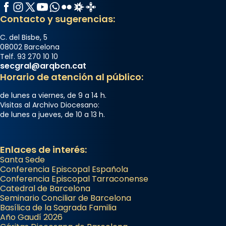
Facebook
Instagram
X / Twitter
YouTube
WhatsApp
Flickr
Radio Estel
Catalunya Cristiana
Contacto y sugerencias:
C. del Bisbe, 5
08002 Barcelona
Telf. 93 270 10 10
secgral@arqbcn.cat
Horario de atención al público:
de lunes a viernes, de 9 a 14 h.
Visitas al Archivo Diocesano:
de lunes a jueves, de 10 a 13 h.
Enlaces de interés:
Santa Sede
Conferencia Episcopal Española
Conferencia Episcopal Tarraconense
Catedral de Barcelona
Seminario Conciliar de Barcelona
Basílica de la Sagrada Familia
Año Gaudí 2026