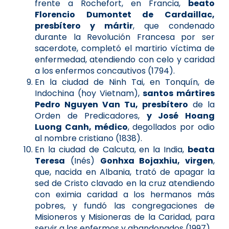
frente a Rochefort, en Francia,
beato
Florencio Dumontet de Cardaillac,
presbítero y mártir
, que condenado
durante la Revolución Francesa por ser
sacerdote, completó el martirio víctima de
enfermedad, atendiendo con celo y caridad
a los enfermos concautivos (1794).
En la ciudad de Ninh Tai, en Tonquín, de
Indochina (hoy Vietnam),
santos mártires
Pedro Nguyen Van Tu, presbítero
de la
Orden de Predicadores,
y José Hoang
Luong Canh, médico
, degollados por odio
al nombre cristiano (1838).
En la ciudad de Calcuta, en la India,
beata
Teresa
(Inés)
Gonhxa Bojaxhiu, virgen
,
que, nacida en Albania, trató de apagar la
sed de Cristo clavado en la cruz atendiendo
con eximia caridad a los hermanos más
pobres, y fundó las congregaciones de
Misioneros y Misioneras de la Caridad, para
servir a los enfermos y abandonados (1997).