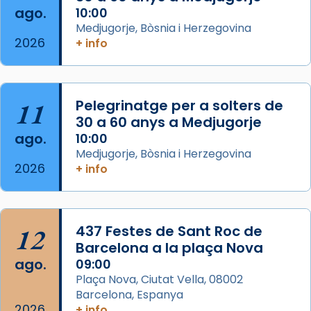
seu germà Joan i Pere un dels que
ago.
10:00
acompanyava més de prop Jesús.
Medjugorje, Bòsnia i Herzegovina
2026
+ info
Segons el llibre dels Fets (12,2) fou el primer
apòstol màrtir, decapitat a Jerusalem per
Herodes Agripa (vers l'any 44).
11
Pelegrinatge per a solters de
Patró de Galícia, després de les invasions
30 a 60 anys a Medjugorje
musulmanes fou venerat com a patró dels
ago.
10:00
Regnes castellans i més tard de tota
Medjugorje, Bòsnia i Herzegovina
Espanya.
2026
+ info
El seu sepulcre a Compostela fou un g
...
Ver más
Foto
12
437 Festes de Sant Roc de
Barcelona a la plaça Nova
View on Facebook
·
Share
ago.
09:00
Plaça Nova, Ciutat Vella, 08002
Barcelona, Espanya
2026
+ info