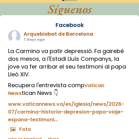
Síguenos
Facebook
Arquebisbat de Barcelona
7 days ago
La Carmina va patir depressió. Fa gairebé
dos mesos, a l'Estadi Lluís Companys, la
jove va fer arribar el seu testimoni al papa
Lleó XIV.
Recupera l'entrevista comp
Vatican
tican News 👇
News
www.vaticannews.va/es/iglesia/news/2026-
07/carmina-historia-depresion-papa-viaje-
espana-testimoni...
Foto
View on Facebook
·
Share