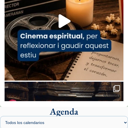
Aquest dilluns, 27 de juliol, ha tingut lloc la
missa d’acció de gràcies en agraïment al
comitè organitzador de la visita apostòlica
del Sant Pare Lleó XIV a Barcelona, i als
col·laboradors, a la Catedral de Barcelona.
L’arquebisbe de Barcelona, el cardenal Joan
Josep Omella, ha presidit la missa i l’ha
concelebrat el bisbe auxiliar de Barcelona,
Mons. David Abadías.
📸 Dr. G. Simón
Foto
View on Facebook
·
Share
Agenda
Arquebisbat de Barcelona
1 week ago