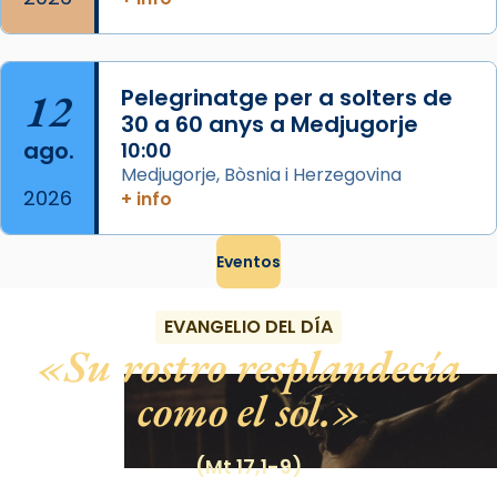
12
Pelegrinatge per a solters de
30 a 60 anys a Medjugorje
ago.
10:00
Medjugorje, Bòsnia i Herzegovina
2026
+ info
Eventos
EVANGELIO DEL DÍA
Su rostro resplandecía
como el sol.
(Mt 17,1-9)