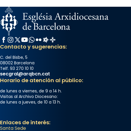
Facebook
Instagram
X / Twitter
YouTube
WhatsApp
Flickr
Radio Estel
Catalunya Cristiana
Contacto y sugerencias:
C. del Bisbe, 5
08002 Barcelona
Telf. 93 270 10 10
secgral@arqbcn.cat
Horario de atención al público:
de lunes a viernes, de 9 a 14 h.
Visitas al Archivo Diocesano:
de lunes a jueves, de 10 a 13 h.
Enlaces de interés:
Santa Sede