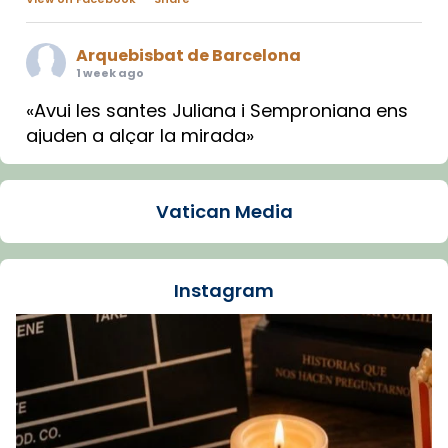
Arquebisbat de Barcelona
1 week ago
«Avui les santes Juliana i Semproniana ens
ajuden a alçar la mirada»
Mons. Sergi Gordo, bisbe de Tortosa, ha
presidit aquest 27 de juliol la missa de Les
Vatican Media
Santes de Mataró.
🔗
tinyurl.com/cvu5jmbk
📸 J. Merino
Instagram
Foto
View on Facebook
·
Share
Arquebisbat de Barcelona
is at Catedral
de Barcelona.
1 week ago