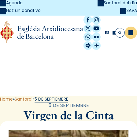
Agenda
Santoral del día
SAVA
Haz un donativo
Facebook
Instagram
X / Twitter
YouTube
ES
Me
Buscar
WhatsApp
Flickr
Radio Estel
Catalunya Cristi
Santoral
Home
Santoral
5 DE SEPTIEMBRE
5 DE SEPTIEMBRE
Virgen de la Cinta