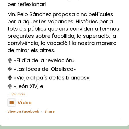
per reflexionar!
Mn. Peio Sánchez proposa cinc pel·lícules
per a aquestes vacances. Històries per a
tots els públics que ens conviden a fer-nos
preguntes sobre l'acollida, la superació, la
convivència, la vocació i la nostra manera
de mirar els altres.
🍿 «El día de la revelación»
🍿 «Las locas del Obelisco»
🍿 «Viaje al país de los blancos»
🍿 «León XIV, e
...
Ver más
Vídeo
View on Facebook
·
Share
Arquebisbat de Barcelona