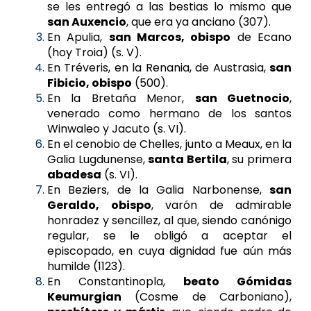
se les entregó a las bestias lo mismo que
san Auxencio
, que era ya anciano (307).
En Apulia,
san Marcos, obispo
de Ecano
(hoy Troia) (s. V).
En Tréveris, en la Renania, de Austrasia,
san
Fibicio, obispo
(500).
En la Bretaña Menor,
san Guetnocio
,
venerado como hermano de los santos
Winwaleo y Jacuto (s. VI).
En el cenobio de Chelles, junto a Meaux, en la
Galia Lugdunense,
santa Bertila
, su primera
abadesa
(s. VI).
En Beziers, de la Galia Narbonense,
san
Geraldo, obispo
, varón de admirable
honradez y sencillez, al que, siendo canónigo
regular, se le obligó a aceptar el
episcopado, en cuya dignidad fue aún más
humilde (1123).
En Constantinopla,
beato Gómidas
Keumurgian
(Cosme de Carboniano),