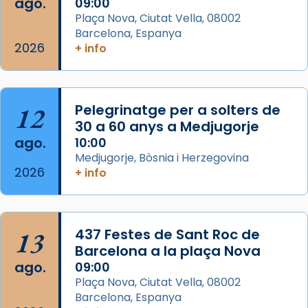
ago.
09:00
Semproniana (“relatiu a Semprònia =
Plaça Nova, Ciutat Vella, 08002
eterna”) són deixebles seves. I l’any 1667, el
Barcelona, Espanya
2026
frare Joan Gaspar Roig, afirma en una obra
+ info
que les santes són filles de l’antiga Iluro.
Mataró en reivindicarà les relíq
...
Ver más
12
Pelegrinatge per a solters de
Foto
30 a 60 anys a Medjugorje
ago.
10:00
View on Facebook
·
Share
Medjugorje, Bòsnia i Herzegovina
2026
+ info
13
437 Festes de Sant Roc de
Barcelona a la plaça Nova
ago.
09:00
Plaça Nova, Ciutat Vella, 08002
Barcelona, Espanya