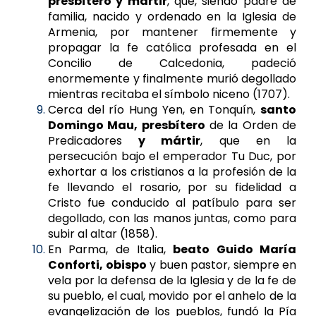
presbítero y mártir
, que, siendo padre de
familia, nacido y ordenado en la Iglesia de
Armenia, por mantener firmemente y
propagar la fe católica profesada en el
Concilio de Calcedonia, padeció
enormemente y finalmente murió degollado
mientras recitaba el símbolo niceno (1707).
Cerca del río Hung Yen, en Tonquín,
santo
Domingo Mau, presbítero
de la Orden de
Predicadores
y mártir
, que en la
persecución bajo el emperador Tu Duc, por
exhortar a los cristianos a la profesión de la
fe llevando el rosario, por su fidelidad a
Cristo fue conducido al patíbulo para ser
degollado, con las manos juntas, como para
subir al altar (1858).
En Parma, de Italia,
beato Guido María
Conforti, obispo
y buen pastor, siempre en
vela por la defensa de la Iglesia y de la fe de
su pueblo, el cual, movido por el anhelo de la
evangelización de los pueblos, fundó la Pía