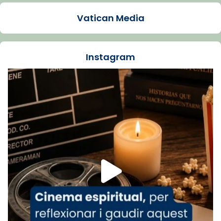
1 week ago
Vatican Media
La Carmina va patir depressió. Fa gairebé
dos mesos, a l'Estadi Lluís Companys, la
jove va fer arribar el seu testimoni al papa
Instagram
Lleó XIV.
Recupera l'entrevista comp
Vatican
tican News 👇
News
www.vaticannews.va/es/iglesia/news/2026-
07/carmina-historia-depresion-papa-viaje-
espana-testimoni...
Foto
View on Facebook
·
Share
Arquebisbat de Barcelona
2 weeks ago
«Avui les santes Juliana i Semproniana ens