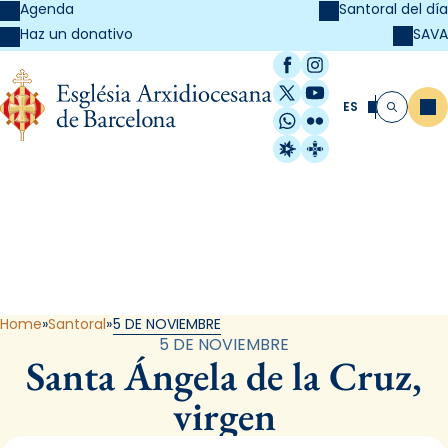
Agenda
Santoral del día
SAVA
Haz un donativo
Facebook
Instagram
X / Twitter
YouTube
ES
Me
Buscar
WhatsApp
Flickr
Radio Estel
Catalunya Cristi
Santoral
Home
Santoral
5 DE NOVIEMBRE
5 DE NOVIEMBRE
Santa Ángela de la Cruz,
virgen