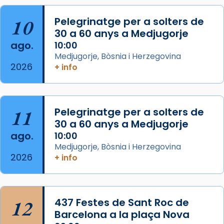
col·laboradors, a la Catedral de Barcelona.
10
Pelegrinatge per a solters de
L’arquebisbe de Barcelona, el cardenal Joan
30 a 60 anys a Medjugorje
Josep Omella, ha presidit la missa i l’ha
ago.
10:00
concelebrat el bisbe auxiliar de Barcelona,
Medjugorje, Bòsnia i Herzegovina
Mons. David Abadías.
2026
+ info
📸 Dr. G. Simón
Foto
11
Pelegrinatge per a solters de
View on Facebook
·
Share
30 a 60 anys a Medjugorje
ago.
10:00
Arquebisbat de Barcelona
Medjugorje, Bòsnia i Herzegovina
2 weeks ago
2026
+ info
Memòria de les santes Juliana i
Semproniana, verges i màrtirs.
Acompanyant la història de sant Cugat, a
12
437 Festes de Sant Roc de
partir de l’Edat Mitjana sorgeix la tradició
Barcelona a la plaça Nova
que les santes Juliana (“relatiu a Júlia”) i