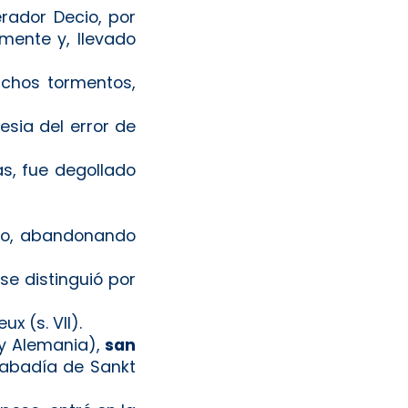
erador Decio, por
mente y, llevado
chos tormentos,
lesia del error de
as, fue degollado
imo, abandonando
se distinguió por
ux (s. VII).
oy Alemania),
san
abadía de Sankt