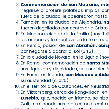
Conmemoración de san Metrano, már
negarse a proferir palabras impías com
fuera de la ciudad, le apedrearon hasta 
También en la ciudad de Alejandría,
sa
fueron degollados por confesar a Cristo (
En Módena, ciudad de la Emilia (hoy Ital
los arrianos y la mantuvo en la fe ortodox
En Persia, pasión de
san Abrahán, obis
por negarse a adorar al sol (345).
En la ciudad de Novara, en la Liguria (hoy 
En Roma, conmemoración de
santa Mar
sus riquezas y dignidades, se ennobleció
En Ferns, en Irlanda,
san Maedoc o Aida
su austeridad (c. 626).
En el territorio de Coutances, en Neustri
En Viktorsberg, cerca de Rangvillach, en
Eusebio
, que, nacido en Irlanda, se hi
Gall, terminando sus días como eremita 