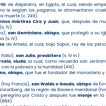
tir
de Alejandría, en Egipto, el cual, siendo emp
o le exigían los paganos, le atormentaron cruel
la muerte (c. 249).
ntos mártires Ciro y Juan
, que, después de mu
s. IV).
ia),
san Geminiano, obispo
, que protegió a su Ig
a (s. IV).
po
de Arbela, el cual, bajo Sapor, rey de los pers
Italia),
san Julio, presbítero
(s. IV in.).
cela, viuda
, la cual, como recuerda san Jerón
 con la pobreza y la humildad (410).
no, obispo
, que fue el fundador del monasterio y 
a (hoy Francia),
san Waldo o Gaudo, obispo
de Évre
 Vorarlberg, de la región de Baviera meridional (h
zo peregrino por Cristo y después fue
monje
en la 
(884).