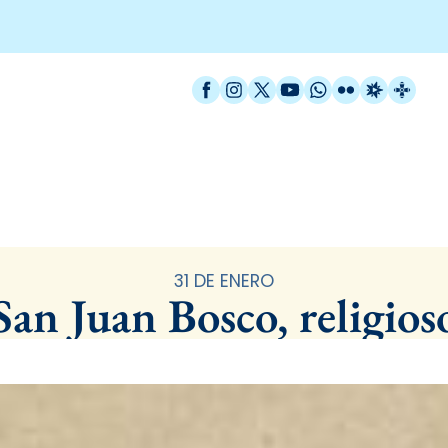
Facebook
Instagram
X / Twitter
YouTube
WhatsApp
Flickr
Radio Est
Catal
Santoral
31 DE ENERO
San Juan Bosco, religios