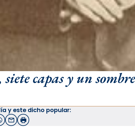
 siete capas y un sombr
ía y este dicho popular:
witter
WhatsApp
Email
Imprimir