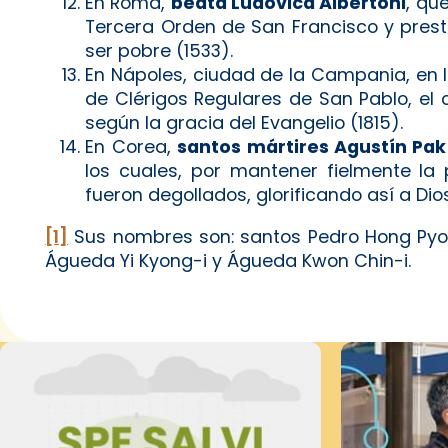
En Roma,
beata Ludovica Albertoni
, qu
Tercera Orden de San Francisco y prest
ser pobre (1533).
En Nápoles, ciudad de la Campania, en I
de Clérigos Regulares de San Pablo, el
según la gracia del Evangelio (1815).
En Corea,
santos mártires Agustín Pa
los cuales, por mantener fielmente la 
fueron degollados, glorificando así a Dio
[1]
Sus nombres son: santos Pedro Hong Pyong
Águeda Yi Kyong-i y Águeda Kwon Chin-i.