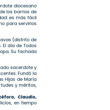
cerdote diocesano
de los barrios de
ad: es más fácil
no para servirlos
avas (distrito de
. El día de Todos
uropa. Su fachada
enado sacerdote y
scentes. Fundó la
as Hijas de María
irtudes y méritos,
céforo, Claudio,
icios, en tiempo