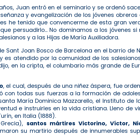
 años, Juan entró en el seminario y se ordenó sa
enseñanza y evangelización de los jóvenes obreros 
ces he tenido que convencerme de esta gran verd
que persuadirlo... No dominamos a los jóvenes si 
lesianos y a las Hijas de María Auxiliadora.
de Sant Joan Bosco de Barcelona en el barrio de N
 y es atendido por la comunidad de los salesianos
dijo, en la cripta, el columbario más grande de E
o
, el cual, después de una niñez áspera, fue ord
icó con todas sus fuerzas a la formación de adole
anta María Dominica Mazzarello, el Instituto de l
entud e instruirles en la vida cristiana. Lleno de v
rín, en Italia (1888).
 Grecia),
santos mártires Victorino, Víctor, Ni
maron su martirio después de innumerables supl