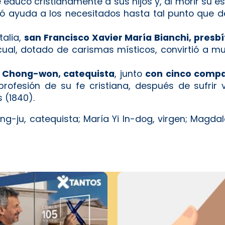
e educó cristianamente a sus hijos y, al morir su e
ó ayuda a los necesitados hasta tal punto que de
talia,
san Francisco Xavier María Bianchi, presbí
 cual, dotado de carismas místicos, convirtió a 
k Chong-won, catequista
, junto
con cinco comp
profesión de su fe cristiana, después de sufrir 
s (1840).
-ju, catequista; María Yi In-dog, virgen; Magda