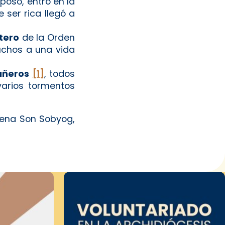
sposo, entró en la
 ser rica llegó a
tero
de la Orden
muchos a una vida
añeros
[1]
, todos
varios tormentos
lena Son Sobyog,