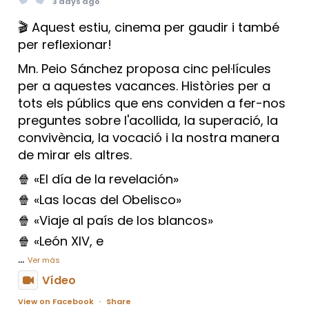
3 days ago
🎬 Aquest estiu, cinema per gaudir i també
per reflexionar!
Mn. Peio Sánchez proposa cinc pel·lícules
per a aquestes vacances. Històries per a
tots els públics que ens conviden a fer-nos
preguntes sobre l'acollida, la superació, la
convivència, la vocació i la nostra manera
de mirar els altres.
🍿 «El día de la revelación»
🍿 «Las locas del Obelisco»
🍿 «Viaje al país de los blancos»
🍿 «León XIV, e
...
Ver más
Vídeo
View on Facebook
·
Share