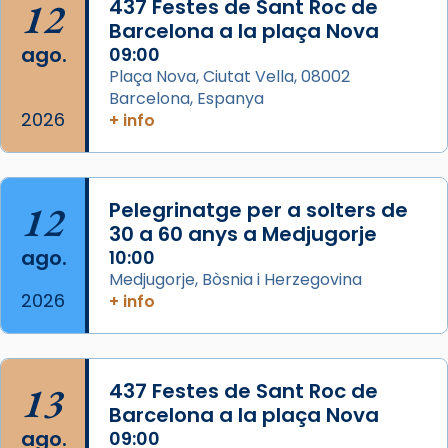
12
437 Festes de Sant Roc de
partir de l’Edat Mitjana sorgeix la tradició
Barcelona a la plaça Nova
que les santes Juliana (“relatiu a Júlia”) i
ago.
09:00
Semproniana (“relatiu a Semprònia =
Plaça Nova, Ciutat Vella, 08002
eterna”) són deixebles seves. I l’any 1667, el
Barcelona, Espanya
2026
frare Joan Gaspar Roig, afirma en una obra
+ info
que les santes són filles de l’antiga Iluro.
Mataró en reivindicarà les relíq
...
Ver más
12
Pelegrinatge per a solters de
Foto
30 a 60 anys a Medjugorje
ago.
10:00
View on Facebook
·
Share
Medjugorje, Bòsnia i Herzegovina
2026
+ info
13
437 Festes de Sant Roc de
Barcelona a la plaça Nova
ago.
09:00