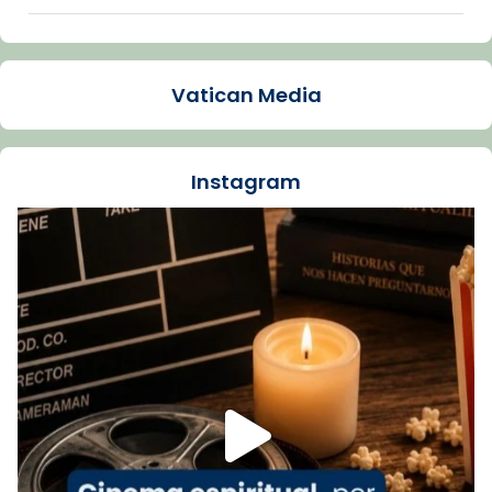
Arquebisbat de Barcelona
1 week ago
Vatican Media
La Carmina va patir depressió. Fa gairebé
dos mesos, a l'Estadi Lluís Companys, la
jove va fer arribar el seu testimoni al papa
Instagram
Lleó XIV.
Recupera l'entrevista comp
Vatican
tican News 👇
News
www.vaticannews.va/es/iglesia/news/2026-
07/carmina-historia-depresion-papa-viaje-
espana-testimoni...
Foto
View on Facebook
·
Share
Arquebisbat de Barcelona