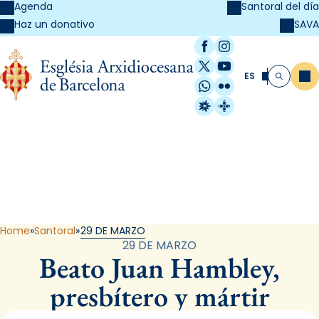
Agenda
Santoral del día
SAVA
Haz un donativo
Facebook
Instagram
X / Twitter
YouTube
ES
Me
Buscar
WhatsApp
Flickr
Radio Estel
Catalunya Cristi
Santoral
Home
Santoral
29 DE MARZO
29 DE MARZO
Beato Juan Hambley,
presbítero y mártir