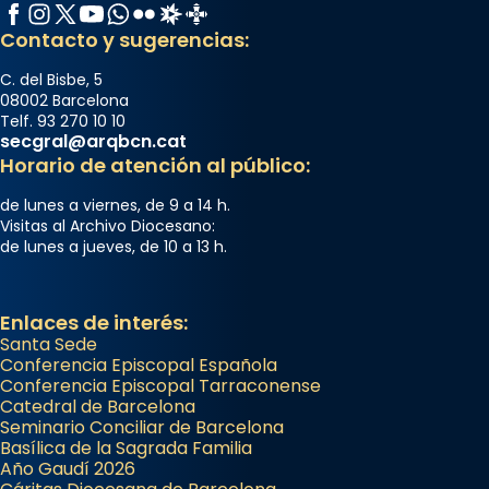
Facebook
Instagram
X / Twitter
YouTube
WhatsApp
Flickr
Radio Estel
Catalunya Cristiana
Contacto y sugerencias:
C. del Bisbe, 5
08002 Barcelona
Telf. 93 270 10 10
secgral@arqbcn.cat
Horario de atención al público:
de lunes a viernes, de 9 a 14 h.
Visitas al Archivo Diocesano:
de lunes a jueves, de 10 a 13 h.
Enlaces de interés:
Santa Sede
Conferencia Episcopal Española
Conferencia Episcopal Tarraconense
Catedral de Barcelona
Seminario Conciliar de Barcelona
Basílica de la Sagrada Familia
Año Gaudí 2026