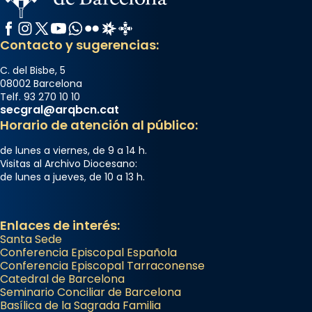
Facebook
Instagram
X / Twitter
YouTube
WhatsApp
Flickr
Radio Estel
Catalunya Cristiana
Contacto y sugerencias:
C. del Bisbe, 5
08002 Barcelona
Telf. 93 270 10 10
secgral@arqbcn.cat
Horario de atención al público:
de lunes a viernes, de 9 a 14 h.
Visitas al Archivo Diocesano:
de lunes a jueves, de 10 a 13 h.
Enlaces de interés:
Santa Sede
Conferencia Episcopal Española
Conferencia Episcopal Tarraconense
Catedral de Barcelona
Seminario Conciliar de Barcelona
Basílica de la Sagrada Familia