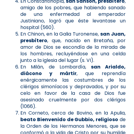
En Constantinopla,
san Sansón, presbítero
,
amigo de los pobres, que habiendo sanado
de una enfermedad al emperador
Justiniano, logró que éste levantase un
hospital (560).
En Chinon, en la Galia Turonense,
san Juan,
presbítero
, que, nacido en Bretaña, por
amor de Dios se escondía de la mirada de
los hombres, recluyéndose en una celda
junto a la iglesia del lugar (s. VI).
En Milán, de Lombardía,
san Arialdo,
diácono y mártir
, que reprendía
enérgicamente las costumbres de los
clérigos simoníacos y depravados, y por su
celo en favor de la casa de Dios fue
asesinado cruelmente por dos clérigos
(1066).
En Corneto, cerca de Bovino, en la Apulia,
beato Bienvenido de Gubbio, religioso
de
la Orden de los Hermanos Menores, que se
conformó a la vida de Cristo por su humilde