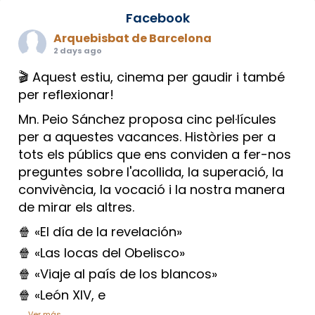
Facebook
Arquebisbat de Barcelona
2 days ago
🎬 Aquest estiu, cinema per gaudir i també
per reflexionar!
Mn. Peio Sánchez proposa cinc pel·lícules
per a aquestes vacances. Històries per a
tots els públics que ens conviden a fer-nos
preguntes sobre l'acollida, la superació, la
convivència, la vocació i la nostra manera
de mirar els altres.
🍿 «El día de la revelación»
🍿 «Las locas del Obelisco»
🍿 «Viaje al país de los blancos»
🍿 «León XIV, e
...
Ver más