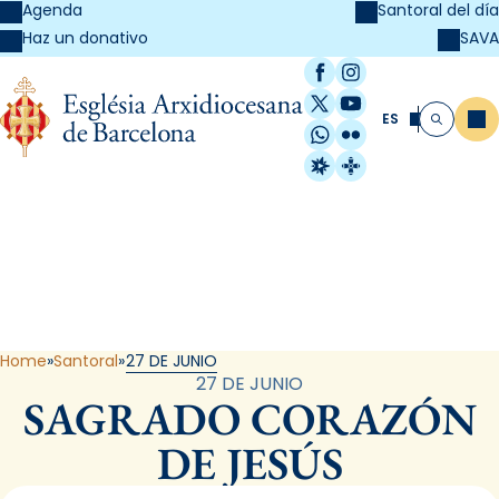
Agenda
Santoral del día
SAVA
Haz un donativo
Facebook
Instagram
X / Twitter
YouTube
ES
Me
Buscar
WhatsApp
Flickr
Radio Estel
Catalunya Cristi
Santoral
Home
Santoral
27 DE JUNIO
27 DE JUNIO
SAGRADO CORAZÓN
DE JESÚS