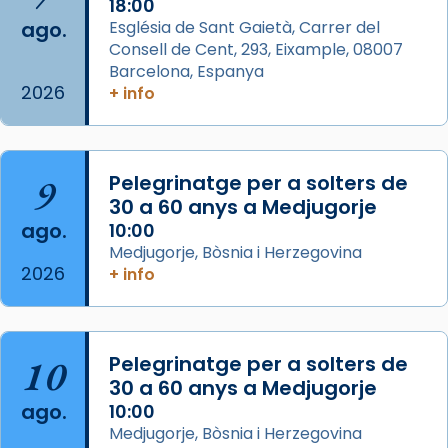
2 weeks ago
18:00
ago.
Església de Sant Gaietà, Carrer del
Aquest dilluns, 27 de juliol, ha tingut lloc la
Consell de Cent, 293, Eixample, 08007
missa d’acció de gràcies en agraïment al
Barcelona, Espanya
comitè organitzador de la visita apostòlica
2026
+ info
del Sant Pare Lleó XIV a Barcelona, i als
col·laboradors, a la Catedral de Barcelona.
L’arquebisbe de Barcelona, el cardenal Joan
9
Pelegrinatge per a solters de
Josep Omella, ha presidit la missa i l’ha
30 a 60 anys a Medjugorje
concelebrat el bisbe auxiliar de Barcelona,
ago.
10:00
Mons. David Abadías.
Medjugorje, Bòsnia i Herzegovina
2026
+ info
📸 Dr. G. Simón
Foto
View on Facebook
·
Share
10
Pelegrinatge per a solters de
30 a 60 anys a Medjugorje
Arquebisbat de Barcelona
ago.
10:00
2 weeks ago
Medjugorje, Bòsnia i Herzegovina