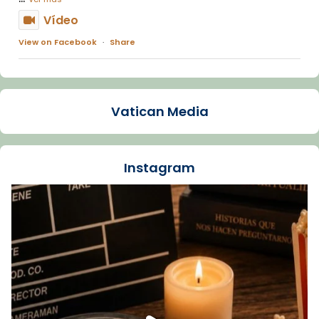
Vídeo
View on Facebook
·
Share
Arquebisbat de Barcelona
1 week ago
Vatican Media
La Carmina va patir depressió. Fa gairebé
dos mesos, a l'Estadi Lluís Companys, la
jove va fer arribar el seu testimoni al papa
Instagram
Lleó XIV.
Recupera l'entrevista comp
Vatican
tican News 👇
News
www.vaticannews.va/es/iglesia/news/2026-
07/carmina-historia-depresion-papa-viaje-
espana-testimoni...
Foto