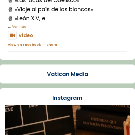
🍿 «Las locas del Obelisco»
🍿 «Viaje al país de los blancos»
🍿 «León XIV, e
...
Ver más
Vídeo
View on Facebook
·
Share
Arquebisbat de Barcelona
1 week ago
Vatican Media
La Carmina va patir depressió. Fa gairebé
dos mesos, a l'Estadi Lluís Companys, la
jove va fer arribar el seu testimoni al papa
Instagram
Lleó XIV.
Recupera l'entrevista comp
Vatican
tican News 👇
News
www.vaticannews.va/es/iglesia/news/2026-