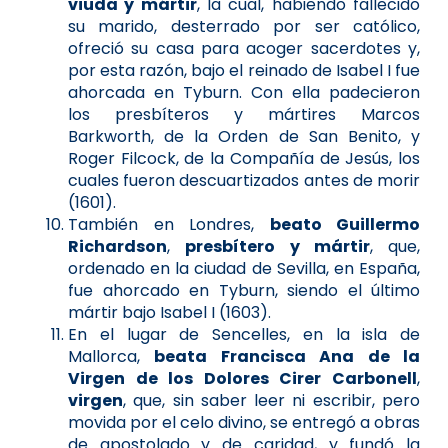
viuda y mártir
, la cual, habiendo fallecido
su marido, desterrado por ser católico,
ofreció su casa para acoger sacerdotes y,
por esta razón, bajo el reinado de Isabel I fue
ahorcada en Tyburn. Con ella padecieron
los presbíteros y mártires Marcos
Barkworth, de la Orden de San Benito, y
Roger Filcock, de la Compañía de Jesús, los
cuales fueron descuartizados antes de morir
(1601).
También en Londres,
beato Guillermo
Richardson
,
presbítero y mártir
, que,
ordenado en la ciudad de Sevilla, en España,
fue ahorcado en Tyburn, siendo el último
mártir bajo Isabel I (1603).
En el lugar de Sencelles, en la isla de
Mallorca,
beata Francisca Ana de la
Virgen de los Dolores Cirer Carbonell
,
virgen
, que, sin saber leer ni escribir, pero
movida por el celo divino, se entregó a obras
de apostolado y de caridad, y fundó la