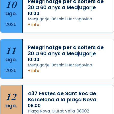
10
Pelegrinatge per a solters de
30 a 60 anys a Medjugorje
Arquebisbat de Barcelona
ago.
10:00
2 weeks ago
Medjugorje, Bòsnia i Herzegovina
2026
Memòria de les santes Juliana i
+ info
Semproniana, verges i màrtirs.
Acompanyant la història de sant Cugat, a
partir de l’Edat Mitjana sorgeix la tradició
11
Pelegrinatge per a solters de
que les santes Juliana (“relatiu a Júlia”) i
30 a 60 anys a Medjugorje
Semproniana (“relatiu a Semprònia =
ago.
10:00
eterna”) són deixebles seves. I l’any 1667, el
Medjugorje, Bòsnia i Herzegovina
2026
+ info
frare Joan Gaspar Roig, afirma en una obra
que les santes són filles de l’antiga Iluro.
Mataró en reivindicarà les relíq
...
Ver más
12
437 Festes de Sant Roc de
Foto
Barcelona a la plaça Nova
ago.
09:00
View on Facebook
·
Share
Plaça Nova, Ciutat Vella, 08002