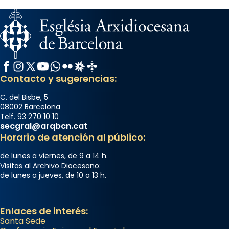
Facebook
Instagram
X / Twitter
YouTube
WhatsApp
Flickr
Radio Estel
Catalunya Cristiana
Contacto y sugerencias:
C. del Bisbe, 5
08002 Barcelona
Telf. 93 270 10 10
secgral@arqbcn.cat
Horario de atención al público:
de lunes a viernes, de 9 a 14 h.
Visitas al Archivo Diocesano:
de lunes a jueves, de 10 a 13 h.
Enlaces de interés:
Santa Sede