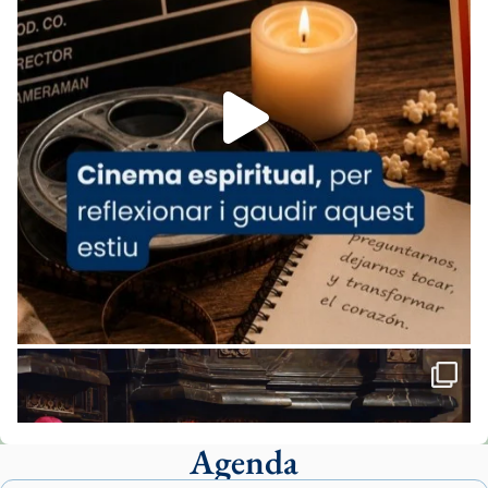
07/carmina-historia-depresion-papa-viaje-
espana-testimoni...
Foto
View on Facebook
·
Share
Arquebisbat de Barcelona
1 week ago
«Avui les santes Juliana i Semproniana ens
ajuden a alçar la mirada»
Mons. Sergi Gordo, bisbe de Tortosa, ha
presidit aquest 27 de juliol la missa de Les
Santes de Mataró.
🔗
tinyurl.com/cvu5jmbk
📸 J. Merino
Agenda
Foto