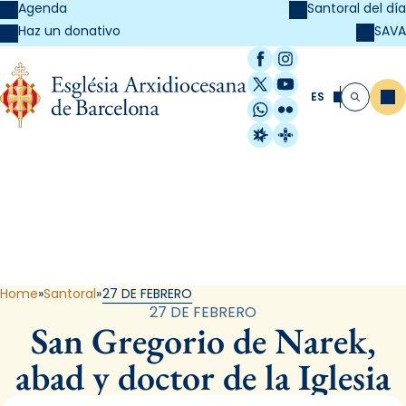
Agenda
Santoral del día
SAVA
Haz un donativo
Facebook
Instagram
X / Twitter
YouTube
ES
Me
Buscar
WhatsApp
Flickr
Radio Estel
Catalunya Cristi
Santoral
Home
Santoral
27 DE FEBRERO
27 DE FEBRERO
San Gregorio de Narek,
abad y doctor de la Iglesia